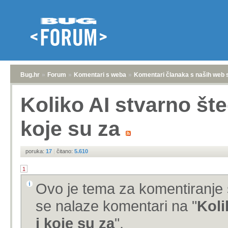
Bug.hr
»
Forum
»
Komentari s weba
»
Komentari članaka s naših web 
Koliko AI stvarno št
koje su za
poruka:
17
|
čitano:
5.610
1
Ovo je tema za komentiranje 
se nalaze komentari na "
Koli
i koje su za
".