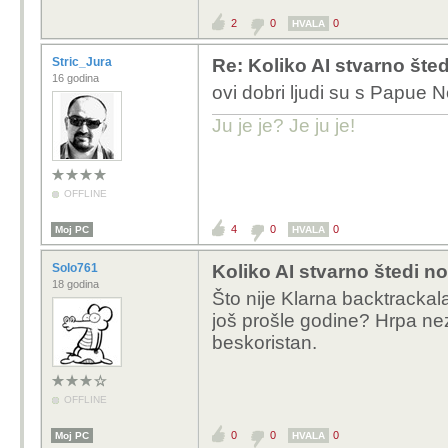
2
0
0
HVALA
Stric_Jura
Re: Koliko AI stvarno šte
16 godina
ovi dobri ljudi su s Papue N
Ju je je? Je ju je!
OFFLINE
4
0
0
Moj PC
HVALA
Solo761
Koliko AI stvarno štedi n
18 godina
Što nije Klarna backtracka
još prošle godine? Hrpa neza
beskoristan.
OFFLINE
0
0
0
Moj PC
HVALA