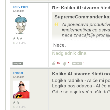
Entry Point
Re: Koliko AI stvarno šte
12 godina
SupremeCommander kaž
AI povecava produktivn
implementirati ce ostvar
nece znacajnije promije
dostupnije i zivotni 
OFFLINE
Neće.
Nadglednik dina
19
0
1
Moj PC
HVALA
Thinker
Koliko AI stvarno štedi n
12 godina
Logika radnika - AI će mi p
Logika poslodavca - AI će m
Gdje se osjeti veća ušted
OFFLINE