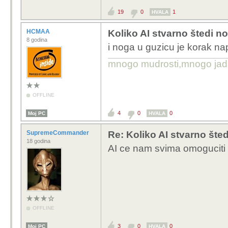
19
0
1
HVALA
HCMAA
Koliko AI stvarno štedi n
8 godina
i noga u guzicu je korak na
mnogo mudrosti,mnogo jada..
OFFLINE
4
0
0
Moj PC
HVALA
SupremeCommander
Re: Koliko AI stvarno šte
18 godina
AI ce nam svima omoguciti 4
OFFLINE
3
0
0
Moj PC
HVALA