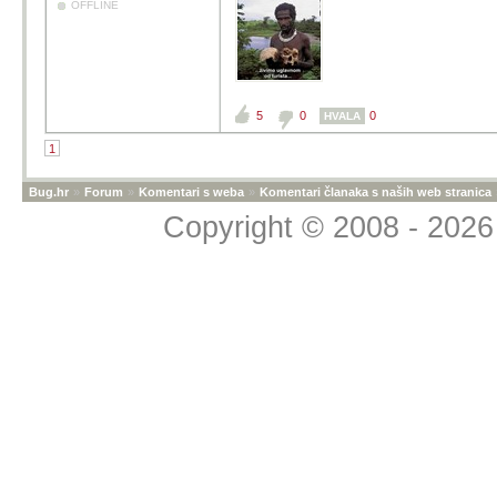
OFFLINE
5
0
0
HVALA
1
Bug.hr
»
Forum
»
Komentari s weba
»
Komentari članaka s naših web stranica
Copyright © 2008 - 2026 