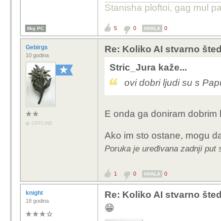
Stanisha ploftoi, gag mul pa
5
0
0
Moj PC
HVALA
Gebirgs
Re: Koliko AI stvarno šte
10 godina
Stric_Jura kaže...
ovi dobri ljudi su s Pa
E onda ga doniram dobrim 
OFFLINE
Ako im sto ostane, mogu d
Poruka je uređivana zadnji put 
1
0
0
HVALA
knight
Re: Koliko AI stvarno šte
18 godina
😁