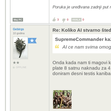
Poruka je uređivana zadnji pu
3
0
0
Moj PC
HVALA
Gebirgs
Re: Koliko AI stvarno šte
10 godina
SupremeCommander kaž
AI ce nam svima omoguc
Onda kada nam ti magovi ko
plate 8 satnu naknadu za 
OFFLINE
doniram desni testis kani