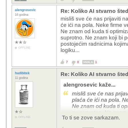
alengrosevic
Re: Koliko AI stvarno šte
16 godina
misliš sve će nas prijaviti
će ići na pola. Neke firme v
Ne znam od kuda ti optimiza
suprotno. Ne znam koji bi 
postojećim radnicima kojima
OFFLINE
logiku...
7
0
1
HVALA
hudibitek
Re: Koliko AI stvarno šte
11 godina
alengrosevic kaže...
misliš sve će nas prij
plaća će ići na pola. N
Ne znam od kuda ti opt
na suprotno. Ne znam k
To ti se zove sarkazam.
OFFLINE
posao postojećim radni
plaću. Ne kužim tu logi