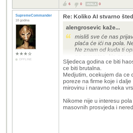
6
0
0
HVALA
SupremeCommander
Re: Koliko AI stvarno šte
18 godina
alengrosevic kaže...
misliš sve će nas prij
plaća će ići na pola. N
Ne znam od kuda ti opt
na suprotno. Ne znam k
OFFLINE
Sljedeca godina ce biti haos
posao postojećim radni
ce biti brutalna.
plaću. Ne kužim tu logi
Medjutim, ocekujem da ce dr
poreze na firme koje i dalje 
mirovinu i naravno neka vr
Nikome nije u interesu pola 
masovnih prosvjeda i nered