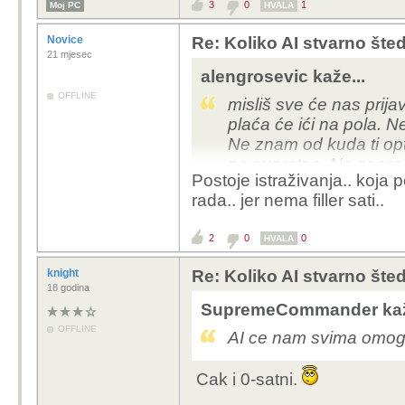
3
0
1
Moj PC
HVALA
Novice
Re: Koliko AI stvarno šte
21 mjesec
alengrosevic kaže...
OFFLINE
misliš sve će nas prij
plaća će ići na pola. N
Ne znam od kuda ti opt
na suprotno. Ne znam k
Postoje istraživanja.. koja 
posao postojećim radni
rada.. jer nema filler sati..
plaću. Ne kužim tu logi
2
0
0
HVALA
knight
Re: Koliko AI stvarno šte
18 godina
SupremeCommander kaž
OFFLINE
AI ce nam svima omoguc
Cak i 0-satni.