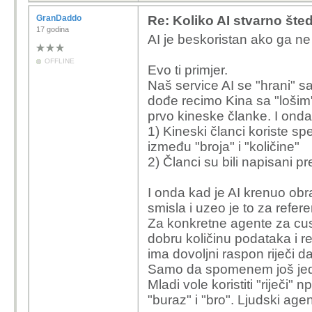
GranDaddo
Re: Koliko AI stvarno šte
17 godina
AI je beskoristan ako ga n
OFFLINE
Evo ti primjer.
Naš service AI se "hrani" s
dođe recimo Kina sa "lošim"
prvo kineske članke. I onda 
1) Kineski članci koriste spe
između "broja" i "količine"
2) Članci su bili napisani pr
I onda kad je AI krenuo obra
smisla i uzeo je to za refer
Za konkretne agente za cus
dobru količinu podataka i re
ima dovoljni raspon riječi 
Samo da spomenem još jednu
Mladi vole koristiti "riječi" 
"buraz" i "bro". Ljudski agen