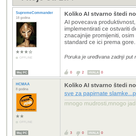
SupremeCommander
Koliko AI stvarno štedi n
18 godina
AI povecava produktivnost,
implementirati ce ostvariti 
znacajnije promijeniti, osim s
standard ce ici prema gore.
Poruka je uređivana zadnji pu
OFFLINE
0
2
0
Moj PC
HVALA
HCMAA
Koliko AI stvarno štedi n
8 godina
sve za papirnate slamke...
mnogo mudrosti,mnogo jada..
OFFLINE
3
0
0
Moj PC
HVALA