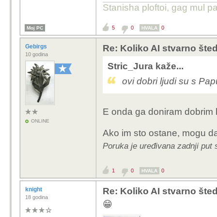
Stanisha ploftoi, gag mul pa
5
0
0
Moj PC
HVALA
Gebirgs
Re: Koliko AI stvarno šte
10 godina
Stric_Jura kaže...
ovi dobri ljudi su s Pa
E onda ga doniram dobrim 
ONLINE
Ako im sto ostane, mogu d
Poruka je uređivana zadnji put 
1
0
0
HVALA
knight
Re: Koliko AI stvarno šte
18 godina
😁