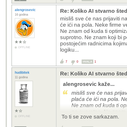
alengrosevic
Re: Koliko AI stvarno šte
16 godina
misliš sve će nas prijaviti
će ići na pola. Neke firme v
Ne znam od kuda ti optimiza
suprotno. Ne znam koji bi 
postojećim radnicima kojima
OFFLINE
logiku...
7
0
1
HVALA
hudibitek
Re: Koliko AI stvarno šte
11 godina
alengrosevic kaže...
misliš sve će nas prij
plaća će ići na pola. N
Ne znam od kuda ti opt
na suprotno. Ne znam k
To ti se zove sarkazam.
OFFLINE
posao postojećim radni
plaću. Ne kužim tu logi