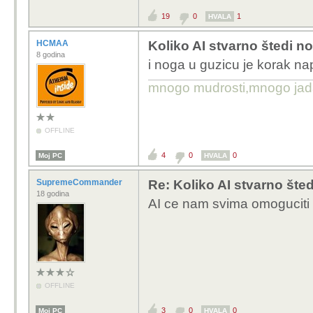
19
0
1
HVALA
HCMAA
Koliko AI stvarno štedi n
8 godina
i noga u guzicu je korak na
mnogo mudrosti,mnogo jada..
OFFLINE
4
0
0
Moj PC
HVALA
SupremeCommander
Re: Koliko AI stvarno šte
18 godina
AI ce nam svima omoguciti 4
OFFLINE
3
0
0
Moj PC
HVALA