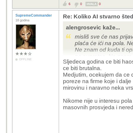
6
0
0
HVALA
SupremeCommander
Re: Koliko AI stvarno šte
18 godina
alengrosevic kaže...
misliš sve će nas prij
plaća će ići na pola. N
Ne znam od kuda ti opt
na suprotno. Ne znam k
OFFLINE
Sljedeca godina ce biti haos
posao postojećim radni
ce biti brutalna.
plaću. Ne kužim tu logi
Medjutim, ocekujem da ce dr
poreze na firme koje i dalje 
mirovinu i naravno neka vr
Nikome nije u interesu pola 
masovnih prosvjeda i nered