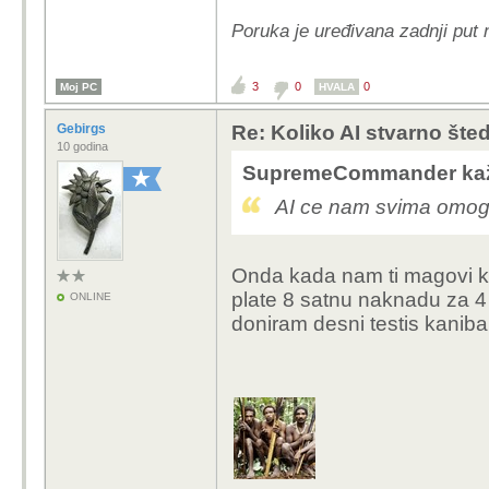
Poruka je uređivana zadnji pu
3
0
0
Moj PC
HVALA
Gebirgs
Re: Koliko AI stvarno šte
10 godina
SupremeCommander kaž
AI ce nam svima omoguc
Onda kada nam ti magovi ko
plate 8 satnu naknadu za 
ONLINE
doniram desni testis kani