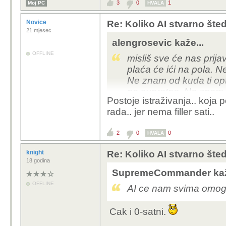
3
0
1
Moj PC
HVALA
Novice
Re: Koliko AI stvarno šte
21 mjesec
alengrosevic kaže...
OFFLINE
misliš sve će nas prij
plaća će ići na pola. N
Ne znam od kuda ti opt
na suprotno. Ne znam k
Postoje istraživanja.. koja 
posao postojećim radni
rada.. jer nema filler sati..
plaću. Ne kužim tu logi
2
0
0
HVALA
knight
Re: Koliko AI stvarno šte
18 godina
SupremeCommander kaž
OFFLINE
AI ce nam svima omoguc
Cak i 0-satni.