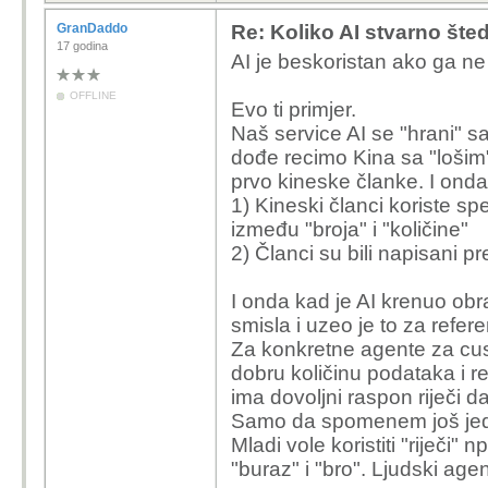
GranDaddo
Re: Koliko AI stvarno šte
17 godina
AI je beskoristan ako ga n
OFFLINE
Evo ti primjer.
Naš service AI se "hrani" s
dođe recimo Kina sa "lošim"
prvo kineske članke. I onda 
1) Kineski članci koriste spe
između "broja" i "količine"
2) Članci su bili napisani pr
I onda kad je AI krenuo obra
smisla i uzeo je to za refer
Za konkretne agente za cus
dobru količinu podataka i re
ima dovoljni raspon riječi 
Samo da spomenem još jednu
Mladi vole koristiti "riječi" 
"buraz" i "bro". Ljudski agen