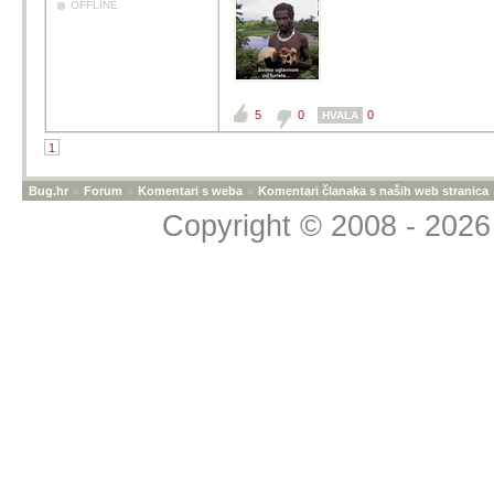
OFFLINE
5
0
0
HVALA
1
Bug.hr
»
Forum
»
Komentari s weba
»
Komentari članaka s naših web stranica
Copyright © 2008 - 2026 