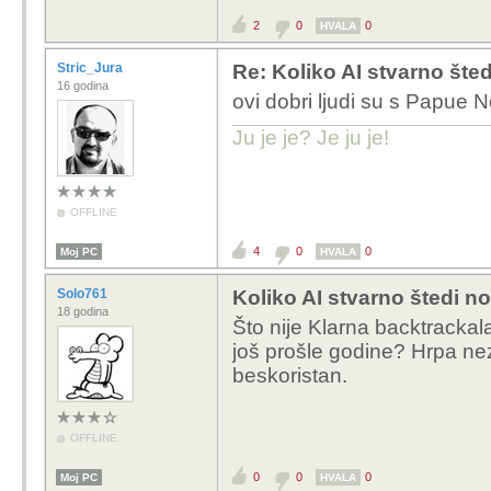
2
0
0
HVALA
Stric_Jura
Re: Koliko AI stvarno šte
16 godina
ovi dobri ljudi su s Papue N
Ju je je? Je ju je!
OFFLINE
4
0
0
Moj PC
HVALA
Solo761
Koliko AI stvarno štedi n
18 godina
Što nije Klarna backtracka
još prošle godine? Hrpa neza
beskoristan.
OFFLINE
0
0
0
Moj PC
HVALA