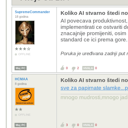
SupremeCommander
Koliko AI stvarno štedi n
18 godina
AI povecava produktivnost,
implementirati ce ostvariti 
znacajnije promijeniti, osim s
standard ce ici prema gore.
Poruka je uređivana zadnji pu
OFFLINE
0
2
0
Moj PC
HVALA
HCMAA
Koliko AI stvarno štedi n
8 godina
sve za papirnate slamke...
mnogo mudrosti,mnogo jada..
OFFLINE
3
0
0
Moj PC
HVALA