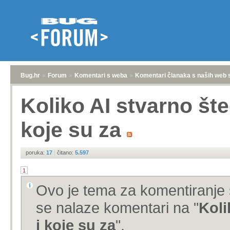
Bug.hr
»
Forum
»
Komentari s weba
»
Komentari članaka s naših web 
Koliko AI stvarno št
koje su za
poruka:
17
|
čitano:
5.597
1
Ovo je tema za komentiranje 
se nalaze komentari na "
Koli
i koje su za
".