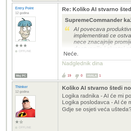
Entry Point
Re: Koliko AI stvarno šte
12 godina
SupremeCommander kaž
AI povecava produktivn
implementirati ce ostvar
nece znacajnije promije
dostupnije i zivotni 
OFFLINE
Neće.
Nadglednik dina
19
0
1
Moj PC
HVALA
Thinker
Koliko AI stvarno štedi n
12 godina
Logika radnika - AI će mi p
Logika poslodavca - AI će m
Gdje se osjeti veća ušted
OFFLINE