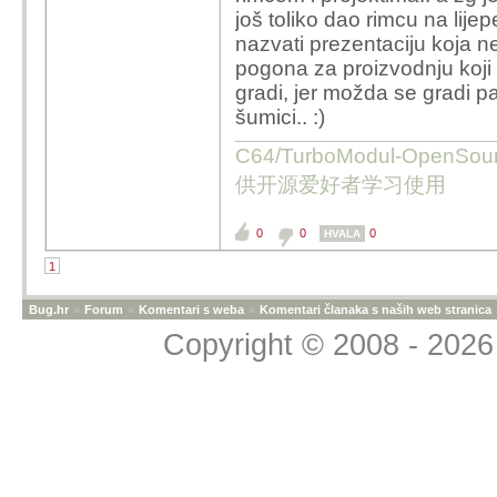
još toliko dao rimcu na lijepe
nazvati prezentaciju koja ne 
pogona za proizvodnju koji se
gradi, jer možda se gradi 
šumici.. :)
C64/TurboModul-OpenS
供开源爱好者学习使用
0
0
0
HVALA
1
Bug.hr
»
Forum
»
Komentari s weba
»
Komentari članaka s naših web stranica
Copyright © 2008 - 2026 