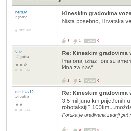
n4rd3v
Kineskim gradovima voze k
2 godine
Nista posebno, Hrvatska v
OFFLINE
7
1
0
HVALA
Vule
Re: Kineskim gradovima v
17 godina
Ima onaj izraz "oni su ameri
kina za nas"
OFFLINE
2
1
0
HVALA
tomislav10
Re: Kineskim gradovima v
14 godina
3.5 milijuna km prijeđenih u
robotaksiji? 100km....možd
OFFLINE
Poruka je uređivana zadnji put 
0
0
0
HVALA