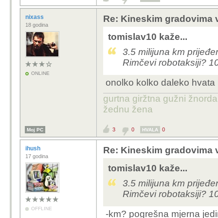
nixass
Re: Kineskim gradovima v
18 godina
tomislav10 kaže...
3.5 milijuna km prijeđe
Rimčevi robotaksiji? 
ONLINE
onolko kolko daleko hvata
gurtna giržtna gužni žnorda
žednu žena
3
0
0
Moj PC
HVALA
ihush
Re: Kineskim gradovima v
17 godina
tomislav10 kaže...
3.5 milijuna km prijeđe
Rimčevi robotaksiji? 
OFFLINE
-km? pogrešna mjerna jedini