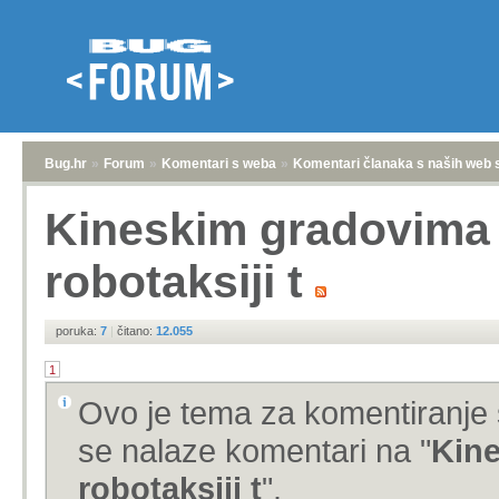
Bug.hr
»
Forum
»
Komentari s weba
»
Komentari članaka s naših web 
Kineskim gradovima 
robotaksiji t
poruka:
7
|
čitano:
12.055
1
Ovo je tema za komentiranje 
se nalaze komentari na "
Kine
robotaksiji t
".