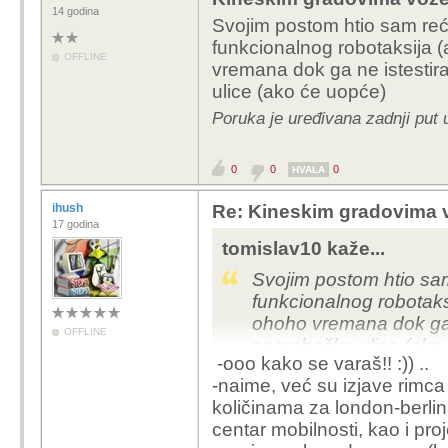
14 godina
Svojim postom htio sam reći
funkcionalnog robotaksija (a
OFFLINE
vremana dok ga ne istestira
ulice (ako će uopće)
Poruka je uređivana zadnji put 
0
0
0
HVALA
ihush
Re: Kineskim gradovima v
17 godina
tomislav10 kaže...
Svojim postom htio sam
funkcionalnog robotaksi
ohoho vremana dok ga n
OFFLINE
zagrebačke ulice (ako
-ooo kako se varaš!! :)) ..
-naime, već su izjave rimca
količinama za london-berlin.
centar mobilnosti, kao i pro