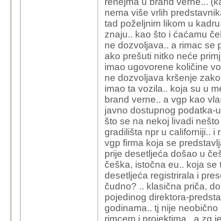
renejma u brand verne... (kak
nema više vrlih predstavnik
tad poželjnim likom u kadru.
znaju.. kao što i ćaćamu če
ne dozvoljava.. a rimac se 
ako prešuti nitko neće primje
imao ugovorene količine voz
ne dozvoljava kršenje zakona
imao ta vozila.. koja su u
brand verne.. a vgp kao vla
javno dostupnog podatka-ug
što se na nekoj livadi nešto
gradilišta npr u californiji..
vgp firma koja se predstavlja
prije desetljeća došao u češk
češka, istočna eu.. koja se 
desetljeća registrirala i pre
čudno? .. klasična priča, 
pojedinog direktora-predstav
godinama.. tj nije neobično 
rimcem i projektima.. a zg 