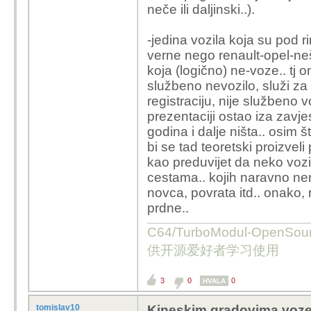
neče ili daljinski..).
-jedina vozila koja su pod 
verne nego renault-opel-neš
koja (logično) ne-voze.. tj 
službeno nevozilo, služi za 
registraciju, nije službeno v
prezentaciji ostao iza zavje
godina i dalje ništa.. osim
bi se tad teoretski proizvel
kao preduvijet da neko vozi
cestama.. kojih naravno nema
novca, povrata itd.. onako
prdne..
C64/TurboModul-OpenS
供开源爱好者学习使用
3
0
0
HVALA
tomislav10
Kineskim gradovima voze k