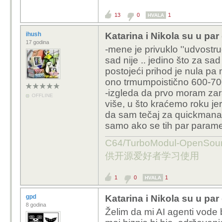
13
0
1
HVALA
ihush
Katarina i Nikola su u par 
17 godina
-mene je privuklo ''udvostr
sad nije .. jedino što za s
postojeći prihod je nula pa 
ono trmumpoistično 600-700
-izgleda da prvo moram zara
OFFLINE
više, u što kraćemo roku jer
da sam tečaj za quickmanag
samo ako se tih par parameta
C64/TurboModul-OpenS
供开源爱好者学习使用
1
0
1
HVALA
gpd
Katarina i Nikola su u par 
8 godina
Želim da mi AI agenti vode 