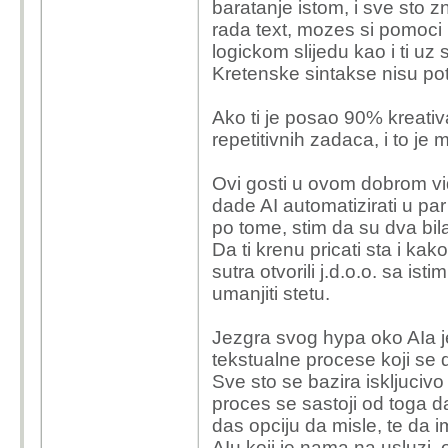
baratanje istom, i sve sto zn
rada text, mozes si pomoci i 
logickom slijedu kao i ti uz
Kretenske sintakse nisu pot
Ako ti je posao 90% kreativ
repetitivnih zadaca, i to je 
Ovi gosti u ovom dobrom vi
dade AI automatizirati u pa
po tome, stim da su dva bil
Da ti krenu pricati sta i ka
sutra otvorili j.d.o.o. sa i
umanjiti stetu.
Jezgra svog hypa oko AIa je
tekstualne procese koji se d
Sve sto se bazira iskljuciv
proces se sastoji od toga 
das opciju da misle, te da 
AIu koji je nama na usluzi, o