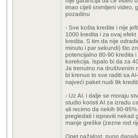
nije garancija da će video b
imao cijeli snimljeni video, g
pozadinu
- Sve košta kredite i nije je
1000 kredita i za ovaj efekt 
kredita. S tim da nije odradi
minutu i par sekundi) što z
potencijalno 80-90 kredita i
korekcija. Ispalo bi da za 4
Ja trenutno na društvenim 
bi krenuo to sve raditi sa A
najveći paket nudi 9k kred
- Uz AI, i dalje se moraju s
studio koristi AI za izradu c
ali recimo da nekih 90-95%
pregledati i ispraviti nekad 
manje greške (zezne rod riječ
Opet nažalost, puno današnji