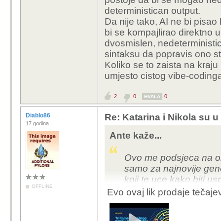
ovisnosti,
dosta je u s
deterministican output.
ako to zaist znas i poz
Da nije tako, AI ne bi pisa
fizike, nesto podatkovn
bi se kompajlirao direktno 
kojima pociva gotovo sv
dvosmislen, nedeterministica
ide samo od sebe.
sintaksu da popravis ono sto
..
Koliko se to zaista na kraju 
umjesto cistog vibe-codinga
Toliko je jednostavno.
2
0
0
HVALA
Diablo86
Re: Katarina i Nikola su u 
17 godina
Ante kaže...
Ovo me podsjeca na o
samo za najnovije gene
koji te uce kako biti u
OFFLINE
knjigu, tecaj, savjet i b
Evo ovaj lik prodaje tečaje