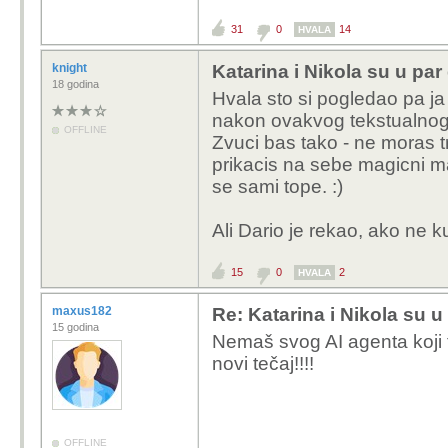
31
0
14
HVALA
knight
Katarina i Nikola su u par 
18 godina
Hvala sto si pogledao pa ja
nakon ovakvog tekstualnog
OFFLINE
Zvuci bas tako - ne moras t
prikacis na sebe magicni m
se sami tope. :)
Ali Dario je rekao, ako ne 
15
0
2
HVALA
maxus182
Re: Katarina i Nikola su u 
15 godina
Nemaš svog AI agenta koji 
novi tečaj!!!!
OFFLINE