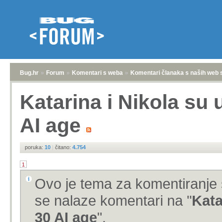
Bug.hr
»
Forum
»
Komentari s weba
»
Komentari članaka s naših web 
Katarina i Nikola su 
AI age
poruka:
10
|
čitano:
4.754
1
Ovo je tema za komentiranje 
se nalaze komentari na "
Kata
30 AI age
".