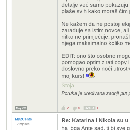
detalje već samo pokazuju 
plaše svih kako moraš čim pr
Ne kažem da ne postoji ekipa
zarađuje sa istim novce, ali 
nitko ne primjećuje, pronašli
njega maksimalno koliko 
EDIT: ono što osobno mogu r
pomogao optimizirati copy 
doslovno preko noći utrostruč
moj kurs!
Stoja
Poruka je uređivana zadnji put 
2
0
1
Moj PC
HVALA
My2Cents
Re: Katarina i Nikola su u 
12 mjeseci
ha jbga Ante sad, ti bi sve 