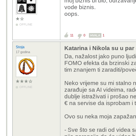
moj biznis bi bio, održavan
vode biznis.
oops.
OFFLINE
11
0
1
HVALA
Stoja
Katarina i Nikola su u par 
17 godina
Da, nažalost jako puno ljud
FOMO efekta da brzinski z
tim znanjem ti zaraditi/pove
Neko vrijeme su mi stalno n
OFFLINE
zarađuje sa AI videima, rad
dublje istraživati i prošao
€ na servise da isprobam i 
Ovo su neka moja zapažan
- Sve što se radi od videa s