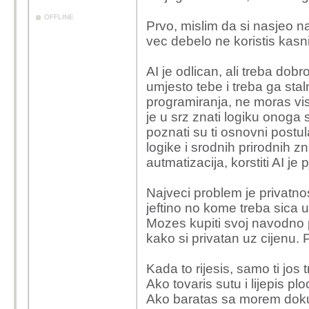
OFFLINE
Prvo, mislim da si nasjeo 
vec debelo ne koristis kasni
AI je odlican, ali treba dob
umjesto tebe i treba ga staln
programiranja, ne moras vis
je u srz znati logiku onoga 
poznati su ti osnovni postu
logike i srodnih prirodnih 
autmatizacija, korstiti AI j
Najveci problem je privatnos
jeftino no kome treba sica 
Mozes kupiti svoj navodno pr
kako si privatan uz cijenu. 
Kada to rijesis, samo ti jos
Ako tovaris sutu i lijepis p
Ako baratas sa morem dokum