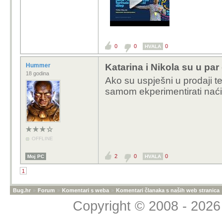
0
0
0
HVALA
Hummer
Katarina i Nikola su u par 
18 godina
Ako su uspješni u prodaji 
samom ekperimentirati naći 
OFFLINE
2
0
0
Moj PC
HVALA
1
Bug.hr
»
Forum
»
Komentari s weba
»
Komentari članaka s naših web stranica
Copyright © 2008 - 2026 