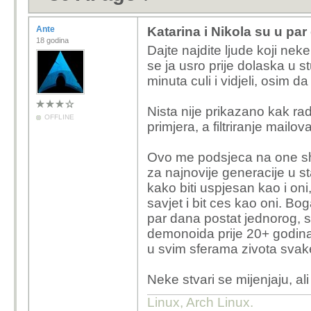
Ante
Katarina i Nikola su u par 
18 godina
Dajte najdite ljude koji nek
se ja usro prije dolaska u st
minuta culi i vidjeli, osim d
Nista nije prikazano kak ra
OFFLINE
primjera, a filtriranje mailov
Ovo me podsjeca na one s
za najnovije generacije u st
kako biti uspjesan kao i oni
savjet i bit ces kao oni. B
par dana postat jednorog, s
demonoida prije 20+ godina i 
u svim sferama zivota svake
Neke stvari se mijenjaju, ali
Linux, Arch Linux.