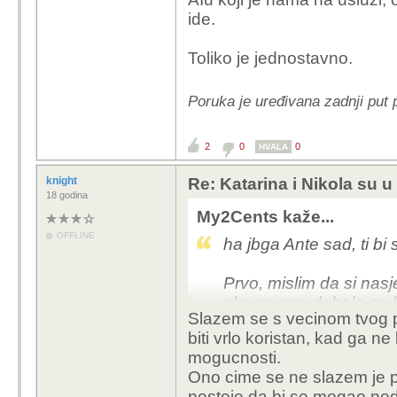
ide.
Toliko je jednostavno.
Poruka je uređivana zadnji put
2
0
0
HVALA
knight
Re: Katarina i Nikola su u 
18 godina
My2Cents kaže...
OFFLINE
ha jbga Ante sad, ti bi
Prvo, mislim da si nas
ako ga vec debelo ne k
Slazem se s vecinom tvog p
biti vrlo koristan, kad ga ne 
AI je odlican, ali treb
mogucnosti.
umjesto tebe i treba ga 
Ono cime se ne slazem je p
oblik programiranja, 
postoje da bi se mogao ned