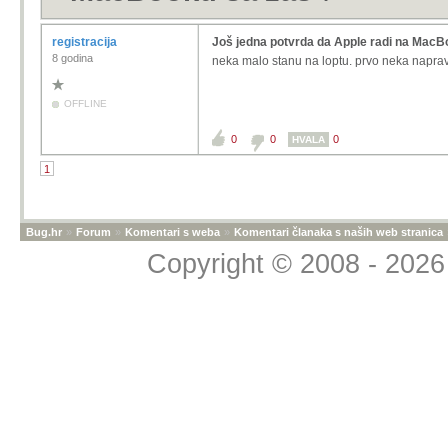
registracija
Još jedna potvrda da Apple radi na MacB
8 godina
neka malo stanu na loptu. prvo neka naprav
OFFLINE
0
0
0
HVALA
1
Bug.hr
»
Forum
»
Komentari s weba
»
Komentari članaka s naših web stranica
Copyright © 2008 - 2026 