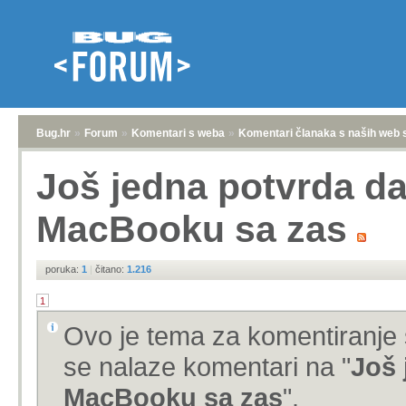
Bug.hr
»
Forum
»
Komentari s weba
»
Komentari članaka s naših web 
Još jedna potvrda da
MacBooku sa zas
poruka:
1
|
čitano:
1.216
1
Ovo je tema za komentiranje 
se nalaze komentari na "
Još 
MacBooku sa zas
".