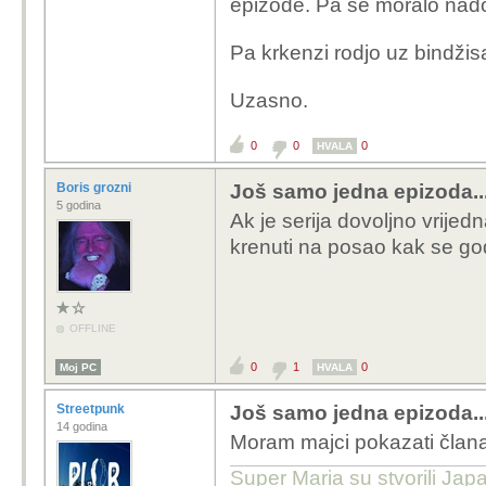
epizode. Pa se moralo nado
Pa krkenzi rodjo uz bindži
Uzasno.
0
0
0
HVALA
Boris grozni
Još samo jedna epizoda..
5 godina
Ak je serija dovoljno vrij
krenuti na posao kak se go
OFFLINE
0
1
0
Moj PC
HVALA
Streetpunk
Još samo jedna epizoda..
14 godina
Moram majci pokazati članak 
Super Maria su stvorili Japa