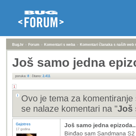
Bug.hr
»
Forum
»
Komentari s weba
»
Komentari članaka s naših web 
Još samo jedna epizo
poruka:
8
|
čitano:
2.411
1
Ovo je tema za komentiranje 
se nalaze komentari na "
Još 
Gajotres
Još samo jedna epizoda..
17 godina
Binđao sam Sandmana S2 z