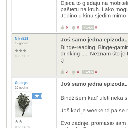
Djeca to gledaju na mobite
paštetu na kruh. Lako moguć
Jedino u kinu sjedim mirno 
0
0
0
HVALA
Niky518
Još samo jedna epizoda..
17 godina
Binge-reading, Binge-gaming
drinking .... Neznam što je
OFFLINE
:)
2
0
0
HVALA
Gebirgs
Još samo jedna epizoda..
10 godina
Bindžišem kad' uleti neka s
Još kad je weekend pa se 
Evo zadnje, promasio sam 9
OFFLINE