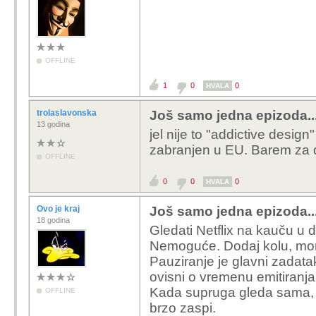
OFFLINE
1
0
0
HVALA
trolaslavonska
Još samo jedna epizoda..
13 godina
jel nije to "addictive design"
zabranjen u EU. Barem za 
OFFLINE
0
0
0
HVALA
Ovo je kraj
Još samo jedna epizoda..
18 godina
Gledati Netflix na kauču u
Nemoguće. Dodaj kolu, mora
Pauziranje je glavni zadatak
ovisni o vremenu emitiranja
Kada supruga gleda sama, 
OFFLINE
brzo zaspi.