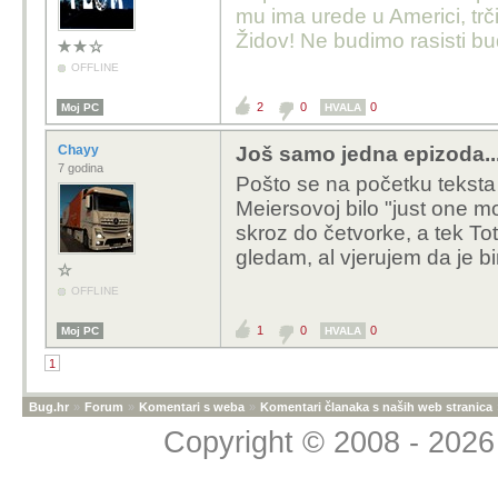
mu ima urede u Americi, trči
Židov! Ne budimo rasisti b
OFFLINE
2
0
0
Moj PC
HVALA
Chayy
Još samo jedna epizoda..
7 godina
Pošto se na početku teksta s
Meiersovoj bilo "just one mo
skroz do četvorke, a tek To
gledam, al vjerujem da je bi
OFFLINE
1
0
0
Moj PC
HVALA
1
Bug.hr
»
Forum
»
Komentari s weba
»
Komentari članaka s naših web stranica
Copyright © 2008 - 2026 