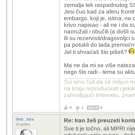
Tenkovi su od muz
zemalja tek raspadnutog SS
evoluirali u T-55, 
Jesi čuo kad za aferu Kont
https://www.tportal
embargo, koji je, istina, na
hrvatskoj-donijel
krivo napisao - ali ne i da 
naoružali i obučili (a došli 
Stukli su što? Imali su
Ili su r
ezervisti/dragovoljci
s
Volim tu priču s Armijo
pa potukli do tada premoć
MPRI mi je jako poznat
Jel ti shvaćaš što pišeš?
Što misliš otkud je došlo istočno or
Ma ne da mi se više natezat
nego što radi - tema su akt
Svi smo čuli da će milijun m
na kraju reproducirati cje
zahvaljujući Internetu, znam
0
1
0
HVALA
Stric_Jura
Re: Iran želi preuzeti kon
16 godina
Sve ti je točno, ali MPRI n