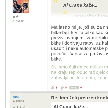
na M53/59 Pragu 
Al Crane kaže...
protivavionski dvoc
vezista ili slično,
Zaporožac kaže.
specijalci) imala
ONLINE
obuku, uzbune itd. 
Ma jasno mi je
, j
oš su za ri
Al Crane ka
ih je žao gledati 
bitke bez krvi, a bitke kao 
terena.
preživljavanjem i zamijenit
Sam kaž
Stalno su se boja
bitke i dobivaju ratovi uz kal
onome 1
no tada YU vodstvu
usaditi i neke automatske po
operati
povećali šanse za preživlja
modernu
bitke.
Meni se čini da je to b
bojištu,
nego prava borbena obu
JNA, zn
Svi smo čuli da će milijun m
obuke 
na kraju reproducirati cje
specija
zahvaljujući Internetu, znam
brigade 
1
0
0
HVALA
A čuj parodija
konjRR
Re: Iran želi preuzeti kon
Možda za men
17 godina
ubacili na M
Al Crane kaže...