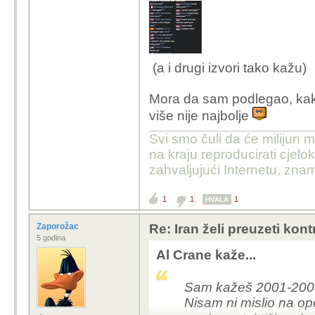
(a i drugi izvori tako kažu)
Mora da sam podlegao, ka
više nije najbolje
Svi smo čuli da će milijun m
na kraju reproducirati cje
zahvaljujući Internetu, znam
1
1
1
HVALA
Zaporožac
Re: Iran želi preuzeti kon
5 godina
Al Crane kaže...
Sam kažeš 2001-2004.
Nisam ni mislio na o