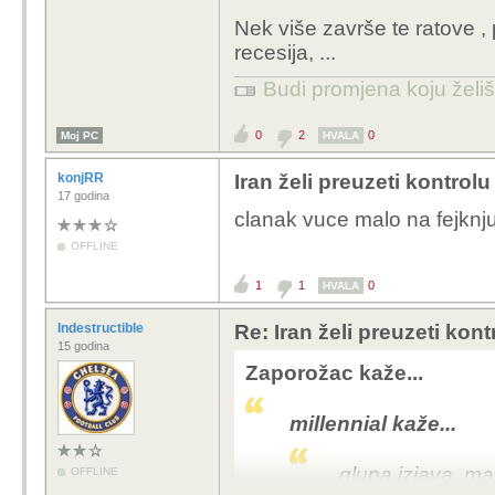
Nek više završe te ratove , 
recesija, ...
Budi promjena koju želiš 
0
2
0
Moj PC
HVALA
konjRR
Iran želi preuzeti kontrol
17 godina
clanak vuce malo na fejknju
OFFLINE
1
1
0
HVALA
Indestructible
Re: Iran želi preuzeti kon
15 godina
Zaporožac kaže...
millennial kaže...
glupa izjava. mal
OFFLINE