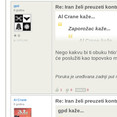
gpd
Re: Iran želi preuzeti kon
8 godina
Al Crane kaže...
Zaporožac kaže...
Al Crane kaže...
OFFLINE
Nego kakvu bi ti obuku htio?
Sam kažeš 2
će poslužiti kao topovsko 
godina prije
vođenje, ne
obuku kako pr
neprijatelja.
Poruka je uređivana zadnji put 
parodija o
neke specij
1
0
0
HVALA
brigade izdr
Al Crane
Re: Iran želi preuzeti kon
8 godina
A čuj parodija.
gpd kaže...
Možda za mene koj