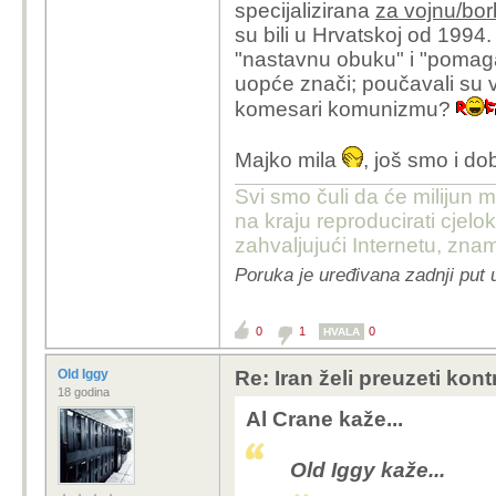
specijalizirana
za vojnu/bor
su bili u Hrvatskoj od 1994.
"nastavnu obuku" i "pomagal
uopće znači; poučavali su v
komesari komunizmu?
Majko mila
, još smo i d
Svi smo čuli da će milijun m
na kraju reproducirati cje
zahvaljujući Internetu, znam
Poruka je uređivana zadnji put 
0
1
0
HVALA
Old Iggy
Re: Iran želi preuzeti kon
18 godina
Al Crane kaže...
Old Iggy kaže...