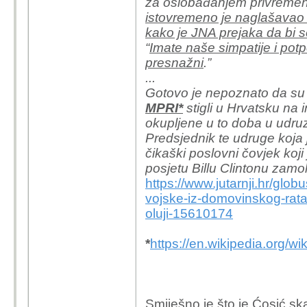
za oslobađanjem privremeno 
istovremeno je naglašavao 
kako je JNA prejaka da bi s
“
Imate naše simpatije i pot
presnažni
.”
...
Gotovo je nepoznato da su 
MPRI*
stigli u Hrvatsku na 
okupljene u to doba u udruz
Predsjednik te udruge koja 
čikaški poslovni čovjek koji
posjetu Billu Clintonu zam
https://www.jutarnji.hr/glob
vojske-iz-domovinskog-rata
oluji-15610174
*
https://en.wikipedia.org/w
Smiješno je što je Ćosić s