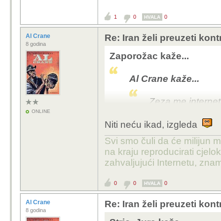
1
0
0
HVALA
Al Crane
Re: Iran želi preuzeti kon
8 godina
Zaporožac kaže...
Al Crane kaže...
Zeza me internet 
stranice koje želi
ONLINE
Niti neću ikad, izgleda
Svi smo čuli da će milijun m
Još to nisi shendlao
na kraju reproducirati cje
zahvaljujući Internetu, znam
0
0
0
HVALA
Al Crane
Re: Iran želi preuzeti kon
8 godina