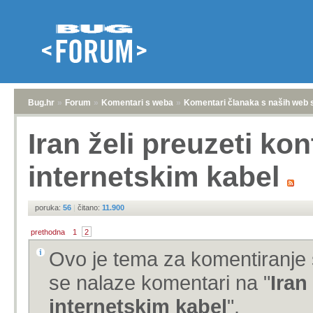
Bug.hr
»
Forum
»
Komentari s weba
»
Komentari članaka s naših web 
Iran želi preuzeti ko
internetskim kabel
poruka:
56
|
čitano:
11.900
prethodna
1
2
Ovo je tema za komentiranje 
se nalaze komentari na "
Iran
internetskim kabel
".