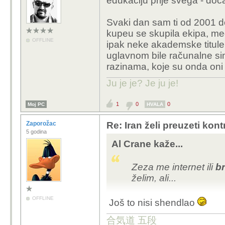
edukaciju prije svega - doča
Svaki dan sam ti od 2001 
kupeu se skupila ekipa, međ
OFFLINE
ipak neke akademske titule
uglavnom bile računalne sim
razinama, koje su onda oni tr
Ju je je? Je ju je!
1
0
0
Moj PC
HVALA
Zaporožac
Re: Iran želi preuzeti kon
5 godina
Al Crane kaže...
Zeza me internet ili
b
želim, ali...
OFFLINE
Još to nisi shendlao
合気道 五段