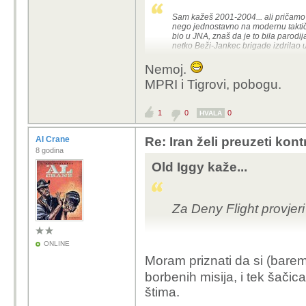
Jel ti shvaćaš što pišeš?
Sam kažeš 2001-2004... ali pričamo 
nego jednostavno na modernu taktičku
Ma ne da mi se više natezati o ovom
bio u JNA, znaš da je to bila parod
zbivanja u Iranu. Pozdrav.
netko Beži-Jankec brigade izdrilao u
Nemoj.
Uff, rekao sam da neću više o tome
MPRI i Tigrovi, pobogu.
1
0
0
HVALA
Al Crane
Re: Iran želi preuzeti kon
8 godina
Old Iggy kaže...
Za Deny Flight provjeri 
ONLINE
Moram priznati da si (barem
borbenih misija, i tek šačic
štima.