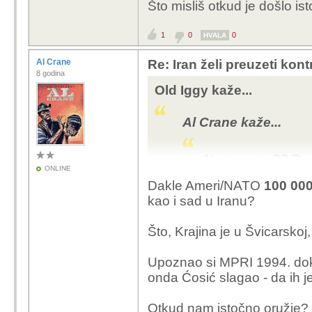
Što misliš otkud je došlo i
turističke znamenitosti
S kojim oružjem? Imali
1
0
0
HVALA
istočnonjemačke kacig
Al Crane
Re: Iran želi preuzeti kon
od muzejskih Shermana 
8 godina
72 i M-84?
Old Iggy kaže...
https://www.tportal.hr/v
donijela-pobjedu-u-olu
Al Crane kaže...
Nema veze?? Da ih 
ONLINE
Armija BiH, ne bi n
Dakle Ameri/NATO
100 000
logistika - zračni
kao i sad u Iranu?
Koji dio o MPRI ti
Što, Krajina je u Švicarsk
tri penzionirana g
razgledavaju turis
Upoznao si MPRI 1994. dok ih
onda Ćosić slagao - da ih je t
S kojim oružjem? 
istočnonjemačke k
Otkud nam istočno oružje? R