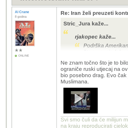
Al Crane
Re: Iran želi preuzeti kon
8 godina
Stric_Jura kaže...
rjakopec kaže...
Podrška Amerikan
što su svojedobno 
ONLINE
Ne znam točno što je to bilo
ali ne zato jer ih je bo
ograniče ruski utjecaj na ov
ta se prilika ne propušt
bio posebno drag. Evo čak j
Muslimana.
Svi smo čuli da će milijun m
na kraju reproducirati cje