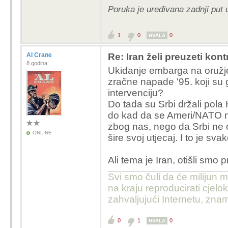
Poruka je uređivana zadnji put 
1
0
0
HVALA
Al Crane
Re: Iran želi preuzeti kon
8 godina
Ukidanje embarga na oružj
zračne napade '95. koji su 
intervenciju?
Do tada su Srbi držali pola 
do kad da se Ameri/NATO nis
zbog nas, nego da Srbi ne o
ONLINE
šire svoj utjecaj. I to je s
Ali tema je Iran, otišli smo 
Svi smo čuli da će milijun m
na kraju reproducirati cje
zahvaljujući Internetu, znam
0
1
0
HVALA