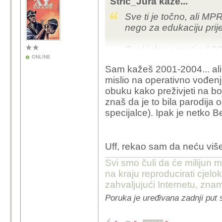
Stric_Jura kaže...
Sve ti je točno, ali M
nego za edukaciju prij
Svaki dan sam ti od 
ONLINE
posao i u kupeu se sku
Sam kažeš 2001-2004... ali
HVa koji je radi ipak 
mislio na operativno vođen
MPRIev program, i to s
obuku kako preživjeti na boji
ratne igre na nižim tak
znaš da je to bila parodij
prenositi po HVu, ali baš
specijalce).
Ipak
je netko Be
Uff, rekao sam da neću vi
Svi smo čuli da će milijun m
na kraju reproducirati cje
zahvaljujući Internetu, znam
Poruka je uređivana zadnji put 