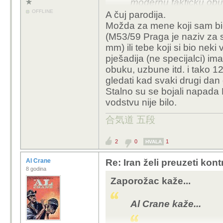
modernu taktičku obuku
neprijatelja.
Ako si bi
OFFLINE
A čuj parodija.
vojne obuke (osim m
Možda za mene koji sam bi
netko Beži-Jankec bri
(M53/59 Praga je naziv za 
mm) ili tebe koji si bio neki
pješadija (ne specijalci) i
obuku, uzbune itd. i tako 12 
gledati kad svaki drugi dan
Stalno su se bojali napada
vodstvu nije bilo.
合気道 五段
2
0
1
HVALA
Al Crane
Re: Iran želi preuzeti kon
8 godina
Zaporožac kaže...
Al Crane kaže...