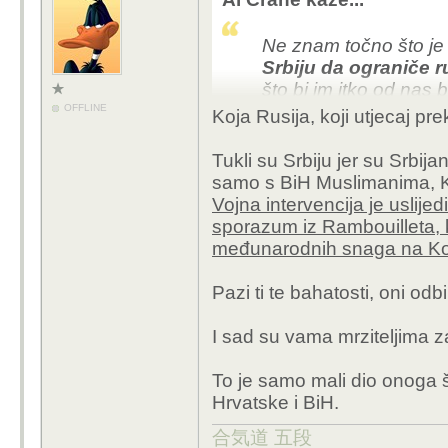
Ne znam točno što je 
Srbiju da ograniče r
što bi im itko od nas
prigodom bio zaštitni
OFFLINE
Koja Rusija, koji utjecaj pr
Tukli su Srbiju jer su Srbija
samo s BiH Muslimanima, 
Vojna intervencija je uslije
sporazum iz Rambouilleta, k
međunarodnih snaga na K
Pazi ti te bahatosti, oni odb
I sad su vama mrziteljima z
To je samo mali dio onoga š
Hrvatske i BiH.
合気道 五段