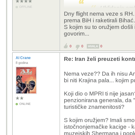
Uklidanje em
OFFLINE
Dny flight nema veze s RH. 
je istok dao 
prema BiH i raketirali Bihać
obuka, "masiv
S kojim su to oružjem došli 
govorim...
Zeza me internet ili br
0
0
0
HVALA
želim, ali...
Al Crane
Re: Iran želi preuzeti kon
8 godina
Kako bi ti nazvao 100
Nema veze?? Da ih nisu Amer
...
bi niti Krajina pala... kojim 
S oružjem su došli i am
Koji dio o MPRI ti nije jasa
što sam napisao (1993
penzionirana generala, da 
ONLINE
oslobođena?
turističke znamenitosti?
S kojim oružjem? Imali smo
istočnonjemačke kacige - k
muzejskih Shermana i poploč