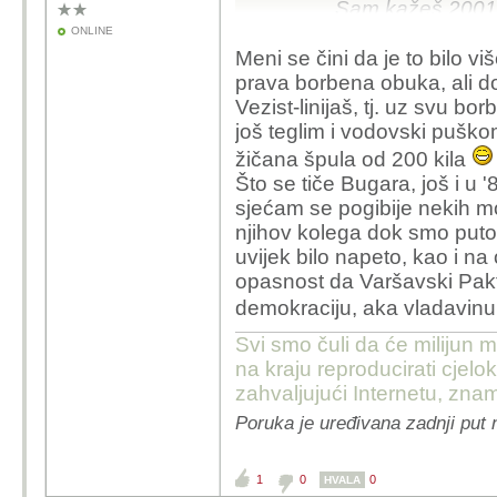
Sam kažeš 2001-
prije. Nisam ni m
ONLINE
jednostavno na m
Meni se čini da je to bilo 
na bojištu, i još p
prava borbena obuka, ali do
znaš da je to bi
Vezist-linijaš, tj. uz svu b
možda za ŠRO i 
još teglim i vodovski puškom
Jankec brigade iz
žičana špula od 200 kila
Što se tiče Bugara, još i u '
sjećam se pogibije nekih mo
A čuj parodija.
njihov kolega dok smo putov
Možda za mene koji sa
uvijek bilo napeto, kao i na
Pragu (M53/59 Praga j
opasnost da Varšavski Pakt 
dvocjevni top 30 mm) ili 
demokraciju, aka vladavin
kod "nas" u Zaječaru je
obuku i nakon obuke sv
Svi smo čuli da će milijun m
mjeseci. Majke mi bilo 
na kraju reproducirati cje
dolaze polupani s tere
zahvaljujući Internetu, znam
Stalno su se bojali na
Poruka je uređivana zadnji put 
YU vodstvu nije bilo.
1
0
0
HVALA