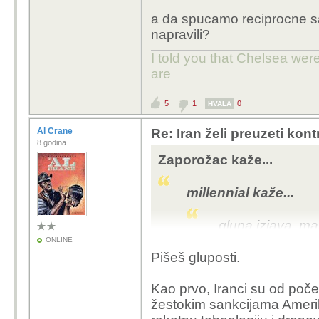
a da spucamo reciprocne sa
Pišem o tehnološkom na
napravili?
samo stručnjaci za poez
I told you that Chelsea wer
Iranci baletane vode u a
are
Što imaju od te kulture
godina. Ovi papani sad
proizvesti.
5
1
0
HVALA
Al Crane
Re: Iran želi preuzeti kon
8 godina
Zaporožac kaže...
millennial kaže...
glupa izjava. mal
ONLINE
Pišeš gluposti.
Pišem o tehnološkom na
samo stručnjaci za poez
Kao prvo, Iranci su od poč
Iranci baletane vode u a
žestokim sankcijama Amerik
Što imaju od te kulture