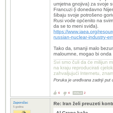
umjetna gnojiva) za svoje 
Francuzi (i donedavno Nijemc
šibaju svoje potrošeno goriv
Rusi vode općenito na svim p
da se to meni sviđa).
https://www.iaea.org/resou
russian-nuclear-industry-e
Tako da, smanji malo bezu
maloumne, mogao bi onda i
Svi smo čuli da će milijun m
na kraju reproducirati cje
zahvaljujući Internetu, znam
Poruka je uređivana zadnji put 
6
4
2
HVALA
Zaporožac
Re: Iran želi preuzeti kon
5 godina
Al Crane kaže...