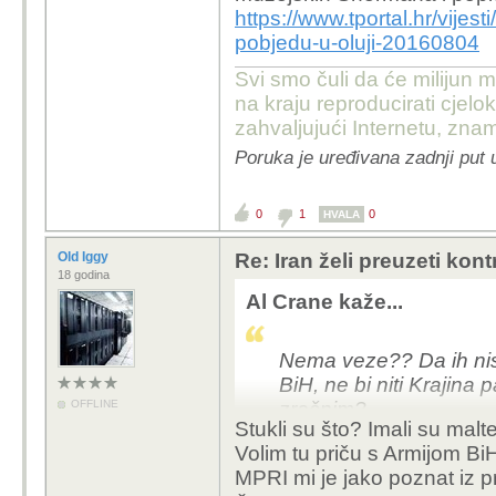
https://www.tportal.hr/vijest
pobjedu-u-oluji-20160804
Svi smo čuli da će milijun m
na kraju reproducirati cje
zahvaljujući Internetu, znam
Poruka je uređivana zadnji put 
0
1
0
HVALA
Old Iggy
Re: Iran želi preuzeti kon
18 godina
Al Crane kaže...
Nema veze?? Da ih nisu
BiH, ne bi niti Krajina p
OFFLINE
zračnim?
Stukli su što? Imali su malt
Volim tu priču s Armijom Bi
Koji dio o MPRI ti nije
MPRI mi je jako poznat iz 
penzionirana generala,