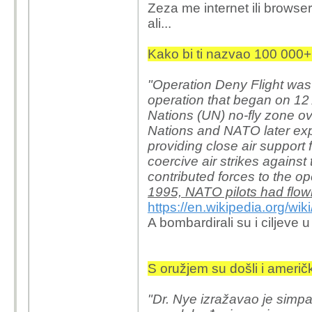
Zeza me internet ili browser
ali...
Uklidanje embarga je d
Kako bi ti nazvao 100 000+
više - manje sve što j
napadi"?
"Operation Deny Flight was
operation that began on 12 
Nations (UN) no-fly zone o
Nations and NATO later exp
providing close air support
coercive air strikes again
contributed forces to the o
1995, NATO pilots had flo
https://en.wikipedia.org/wi
A bombardirali su i ciljeve u
S oružjem su došli i američk
"Dr. Nye izražavao je simpa