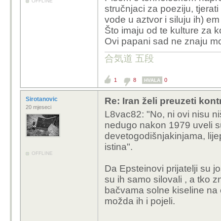
OFFLINE
stručnjaci za poeziju, tjera
vode u aztvor i siluju ih) em 
Što imaju od te kulture za 
Ovi papani sad ne znaju mob
合気道 五段
1
8
0
HVALA
Sirotanovic
Re: Iran želi preuzeti kon
20 mjeseci
L8vac82: "No, ni ovi nisu niš
nedugo nakon 1979 uveli su
devetogodišnjakinjama, lije
istina".
OFFLINE
Da Epsteinovi prijatelji su j
su ih samo silovali , a tko
bačvama solne kiseline na 
možda ih i pojeli.