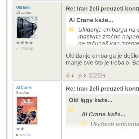
Old Iggy
Re: Iran želi preuzeti kon
18 godina
Al Crane kaže...
Ukidanje embarga na o
masivne zračne napade 
ne računaš kao interve
OFFLINE
Uklidanje embarga je došlo 
manje sve što je trebalo. 
2
0
0
HVALA
Al Crane
Re: Iran želi preuzeti kon
8 godina
Old Iggy kaže...
Al Crane kaže...
Ukidanje embarga 
masivne zračne na
ONLINE
tehniku ne računa