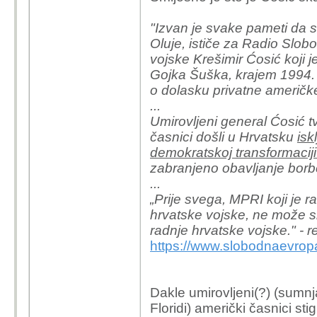
"Izvan je svake pameti da su
Oluje, ističe za Radio Slo
vojske Krešimir Ćosić koji 
Gojka Šuška, krajem 1994. 
o dolasku privatne američk
...
Umirovljeni general Ćosić tv
časnici došli u Hrvatsku
is
demokratskoj transformaciji
zabranjeno obavljanje borb
...
„Prije svega, MPRI koji je r
hrvatske vojske, ne može sn
radnje hrvatske vojske." - r
https://www.slobodnaevrop
Dakle umirovljeni(?) (sumnj
Floridi) američki časnici st