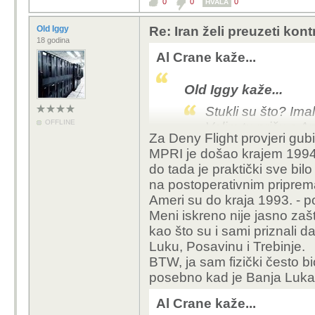
0
0
0
HVALA
Old Iggy
Re: Iran želi preuzeti kon
18 godina
Al Crane kaže...
Old Iggy kaže...
Stukli su što? Ima
OFFLINE
Volim tu priču s A
Za Deny Flight provjeri gubit
MPRI mi je jako p
MPRI je došao krajem 1994. 
Što misliš otkud je došlo is
do tada je praktički sve bil
na postoperativnim pripre
Dakle Ameri/NATO
100 000+ letova
Ameri su do kraja 1993. - po
Meni iskreno nije jasno zaš
Što, Krajina je u Švicarskoj, nema
kao što su i sami priznali d
Upoznao si MPRI 1994. dok ih "nije bi
Luku, Posavinu i Trebinje.
bilo, ili da ih nije bilo?
BTW, ja sam fizički često 
Otkud nam istočno oružje? Rodilo se
kao što je Stric Jura jednom napisao
posebno kad je Banja Luka 
međunarodni embargo, koji je, istina
ali ne i da su nas Ameri do Maslenice 
Al Crane kaže...
Legionari na "školsku nastavu"). Ili s
pa potukli do tada premoćne Srbe?