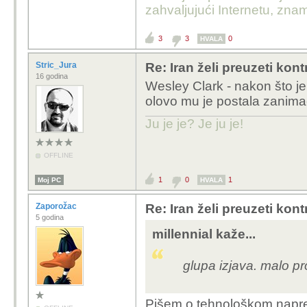
zahvaljujući Internetu, znam
3
3
0
HVALA
Stric_Jura
Re: Iran želi preuzeti kon
16 godina
Wesley Clark - nakon što je
olovo mu je postala zanimac
Ju je je? Je ju je!
OFFLINE
1
0
1
Moj PC
HVALA
Zaporožac
Re: Iran želi preuzeti kon
5 godina
millennial kaže...
glupa izjava. malo pro
Pišem o tehnološkom napretk