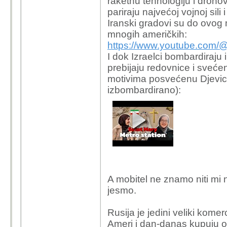
raketnu tehnologiju i drono
godina. Ovi papani sad
pariraju najvećoj vojnoj sil
proizvesti.
Iranski gradovi su do ovog 
mnogih američkih:
https://www.youtube.com/
I dok Izraelci bombardiraju i
prebijaju redovnice i sveće
motivima posvećenu Djevici M
izbombardirano):
A mobitel ne znamo niti mi n
jesmo.
Rusija je jedini veliki kom
Ameri i dan-danas kupuju od