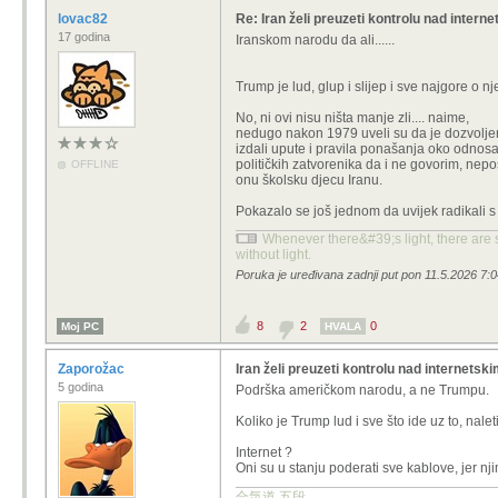
lovac82
Re: Iran želi preuzeti kontrolu nad intern
17 godina
Iranskom narodu da ali......
Trump je lud, glup i slijep i sve najgore o nje
No, ni ovi nisu ništa manje zli.... naime,
nedugo nakon 1979 uveli su da je dozvoljeno
izdali upute i pravila ponašanja oko odnosa 
političkih zatvorenika da i ne govorim, nepoš
OFFLINE
onu školsku djecu Iranu.
Pokazalo se još jednom da uvijek radikali s
Whenever there&#39;s light, there are s
without light.
Poruka je uređivana zadnji put pon 11.5.2026 7:0
8
2
0
Moj PC
HVALA
Zaporožac
Iran želi preuzeti kontrolu nad internetsk
5 godina
Podrška američkom narodu, a ne Trumpu.
Koliko je Trump lud i sve što ide uz to, nalet
Internet ?
Oni su u stanju poderati sve kablove, jer njim
合気道 五段