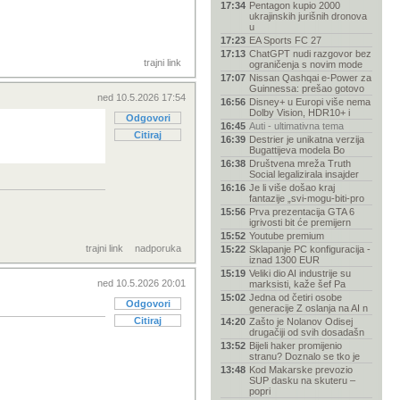
17:34
Pentagon kupio 2000
ukrajinskih jurišnih dronova
u
17:23
EA Sports FC 27
17:13
ChatGPT nudi razgovor bez
trajni link
ograničenja s novim mode
17:07
Nissan Qashqai e-Power za
Guinnessa: prešao gotovo
ned 10.5.2026 17:54
16:56
Disney+ u Europi više nema
Dolby Vision, HDR10+ i
Odgovori
16:45
Auti - ultimativna tema
Citiraj
16:39
Destrier je unikatna verzija
Bugattijeva modela Bo
16:38
Društvena mreža Truth
Social legalizirala insajder
16:16
Je li više došao kraj
fantazije „svi-mogu-biti-pro
15:56
Prva prezentacija GTA 6
igrivosti bit će premijern
15:52
Youtube premium
trajni link
nadporuka
15:22
Sklapanje PC konfiguracija -
iznad 1300 EUR
15:19
Veliki dio AI industrije su
ned 10.5.2026 20:01
marksisti, kaže šef Pa
15:02
Jedna od četiri osobe
Odgovori
generacije Z oslanja na AI n
Citiraj
14:20
Zašto je Nolanov Odisej
drugačiji od svih dosadašn
13:52
Bijeli haker promijenio
stranu? Doznalo se tko je
13:48
Kod Makarske prevozio
SUP dasku na skuteru –
popri