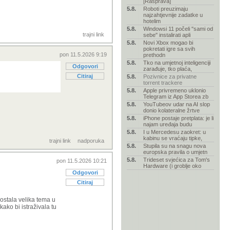
[Rasprava]
5.8.
Roboti preuzimaju
najzahtjevnije zadatke u
hotelim
5.8.
Windowsi 11 počeli "sami od
trajni link
sebe" instalirati apli
5.8.
Novi Xbox mogao bi
pokretati igre sa svih
pon 11.5.2026 9:19
prethodn
5.8.
Tko na umjetnoj inteligenciji
Odgovori
zarađuje, tko plaća,
Citiraj
5.8.
Pozivnice za privatne
torrent trackere
5.8.
Apple privremeno uklonio
Telegram iz App Storea zb
5.8.
YouTubeov udar na AI slop
donio kolateralne žrtve
5.8.
iPhone postaje pretplata: je li
najam uređaja budu
5.8.
I u Mercedesu zaokret: u
kabinu se vraćaju tipke,
trajni link
nadporuka
5.8.
Stupila su na snagu nova
europska pravila o umjetn
5.8.
Trideset svjećica za Tom's
pon 11.5.2026 10:21
Hardware (i groblje oko
Odgovori
Citiraj
postala velika tema u
ako bi istraživala tu