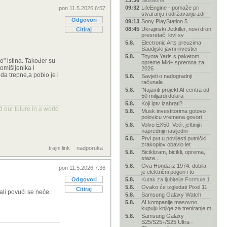
13:36
Slušaona
09:32
LifeEngine - pomaže pri
pon 11.5.2026 6:57
stvaranju i održavanju zdr
Odgovori
09:13
Sony PlayStation 5
08:45
Ukrajinski Jetkiller, novi dron
Citiraj
presretač, lovi sv
5.8.
Electronic Arts preuzima
Saudijski javni investici
5.8.
Toyota Yaris s paketom
o" istina. Također su
opreme Mid+ spremna za
omišljenika i
2026
 da trepne,a pobio je i
5.8.
Savjeti o nadogradnji
računala
5.8.
'Najaviti projekt AI centra od
50 milijardi dolara
5.8.
Koji iptv izabrati?
 our future in a world
5.8.
Musk investitorima gotovo
polovicu vremena govori
5.8.
Volvo EX50: Veći, jeftiniji i
napredniji nasljedni
5.8.
Prvi put u povijesti putnički
zrakoplov obavio let
trajni link
nadporuka
5.8.
Biciklizam, bicikli, oprema,
staze...
5.8.
Ova Honda iz 1974. dobila
pon 11.5.2026 7:36
je električni pogon i to
Odgovori
5.8.
Kutak za ljubitelje Formule 1
5.8.
Ovako će izgledati Pixel 11
Citiraj
 ali povući se neće.
5.8.
Samsung Galaxy Watch
5.8.
AI kompanije masovno
kupuju knjige za treniranje m
5.8.
Samsung Galaxy
S25/S25+/S25 Ultra -