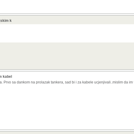
etskim k
im kabel
a. Prvo sa dankom na prolazak tankera, sad bi i za kabele ucjenjivali..mislim da im