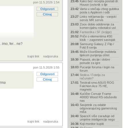
23:45
Kako bez recepta postati dr.
pon 11.5.2026 1:54
House (ovisnik o lije
Odgovori
23:42
Varta u stečaju zbog gubitka
posla s Appleom i odb
Citiraj
23:27
Links reklamacija - vanjski
servis MR servis
23:03
Zoox dobio odobrenje za
komercijalnu robotaksi usl
21:02
Fantastika i SF (knjige)
20:52
Priče o elementima #30:
kisik – zagonetni sastojak
 imo, fer... ne?
20:08
Samsung Galaxy Z Flip /
Fold 8 serija
19:45
Može li korištenje mobitela
tijekom punjenja oštet
trajni link
nadporuka
18:30
Popusti, akcije i dobre
ponude za igre
18:03
Pucanje foruma i login na
pon 11.5.2026 1:55
forum
Odgovori
17:44
Stolica / Fotelja za
računalo?
Citiraj
izma
17:01
Testirali smo ASUS ROG
Falchion Ace 75 HE,
magnets
16:48
Kućište Corsair Frame
4000D Wood RS oduševilo
nas
16:43
Savjetnik za odabir
odgovarajućeg gamerskog
miša
16:40
SpaceX više zarađuje od
umjetne inteligencije nego
trajni link
nadporuka
16:36
Koji monitor kupiti