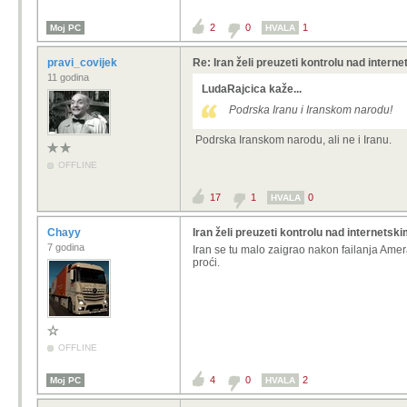
2
0
1
Moj PC
HVALA
pravi_covijek
Re: Iran želi preuzeti kontrolu nad intern
11 godina
LudaRajcica kaže...
Podrska Iranu i Iranskom narodu!
Podrska Iranskom narodu, ali ne i Iranu.
OFFLINE
17
1
0
HVALA
Chayy
Iran želi preuzeti kontrolu nad internetsk
7 godina
Iran se tu malo zaigrao nakon failanja Amer
proći.
OFFLINE
4
0
2
Moj PC
HVALA