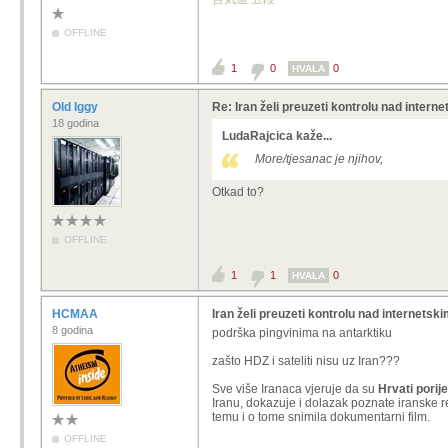
OFFLINE
1
0
0
HVALA
Old Iggy
Re: Iran želi preuzeti kontrolu nad intern
18 godina
LudaRajcica kaže...
More/tjesanac je njihov,
Otkad to?
OFFLINE
1
1
0
HVALA
HCMAA
Iran želi preuzeti kontrolu nad internetsk
8 godina
podrška pingvinima na antarktiku
zašto HDZ i sateliti nisu uz Iran???
Sve više Iranaca vjeruje da su
Hrvati porij
Iranu, dokazuje i dolazak poznate iranske r
temu i o tome snimila dokumentarni film.
OFFLINE