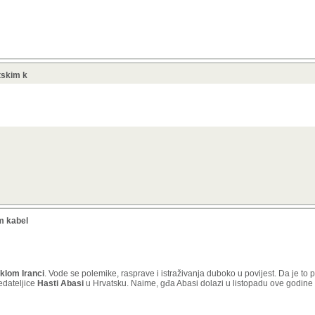
etskim k
im kabel
eklom Iranci
. Vode se polemike, rasprave i istraživanja duboko u povijest. Da je to 
edateljice
Hasti Abasi
u Hrvatsku. Naime, gđa Abasi dolazi u listopadu ove godine k