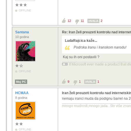
OFFLINE
12
11
2
HVALA
Santana
Re: Iran želi preuzeti kontrolu nad intern
10 godina
LudaRajcica kaže...
Podrska Iranu i Iranskom narodu!
Kaj su ih oni postavili ?
If Microsoft ever made a product that d
OFFLINE
9
1
1
Moj PC
HVALA
HCMAA
Iran želi preuzeti kontrolu nad internetsk
8 godina
nemaju iranci muda da podignu barrel na 200
mnogo mudrosti,mnogo jada...što više znanja
OFFLINE