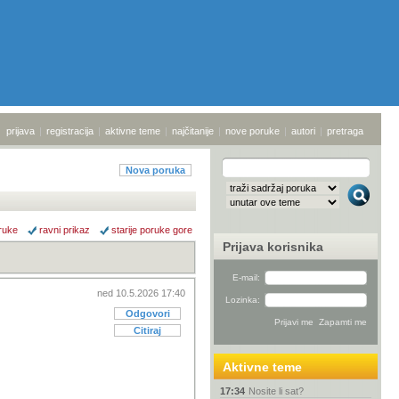
prijava
|
registracija
|
aktivne teme
|
najčitanije
|
nove poruke
|
autori
|
pretraga
Nova poruka
ruke
ravni prikaz
starije poruke gore
Prijava korisnika
E-mail:
ned 10.5.2026 17:40
Lozinka:
Odgovori
Citiraj
Aktivne teme
17:34
Nosite li sat?