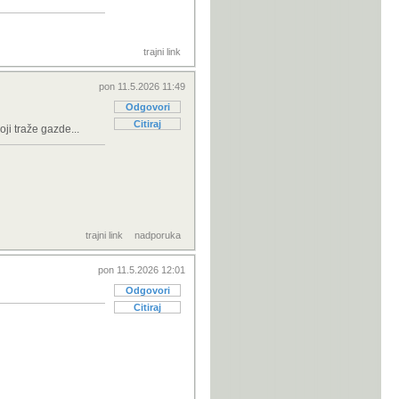
trajni link
pon 11.5.2026 11:49
Odgovori
Citiraj
ji traže gazde...
trajni link
nadporuka
pon 11.5.2026 12:01
Odgovori
Citiraj