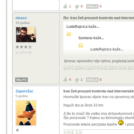
1
0
0
HVALA
nixass
Re: Iran želi preuzeti kontrolu nad intern
18 godina
LudaRajcica kaže...
Santana kaže...
LudaRajcica kaže...
OFFLINE
Podrska Iranu i Iran
tjesnac apsolutno nije njihov, pogledaj kart
Kaj su ih oni postavili ?
gurtna giržtna gužni žnorda gižnu žertir g
More/tjesanac je njihov, prema tome, ka
4
1
0
Moj PC
ne?
HVALA
Zaporožac
Iran želi preuzeti kontrolu nad internetsk
5 godina
Hormuški tjesnac dijele Iran na sjevernoj o
Najuži dio je širok 33 km.
A što to znači što netko ima državotvornost d
Što proizvode ? Kakvu su tehnologiju stvoril
Proizvode leteće perzijska tepihe
i prod
合気道 五段