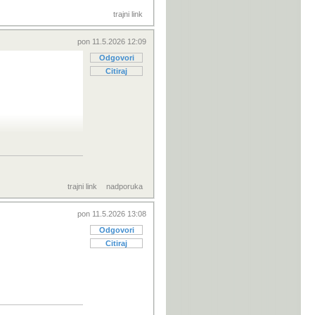
trajni link
pon 11.5.2026 12:09
Odgovori
Citiraj
laze.... imo, fer...
trajni link
nadporuka
pon 11.5.2026 13:08
Odgovori
Citiraj