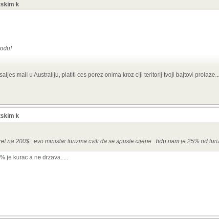
etskim k
rodu!
s mail u Australiju, platiti ces porez onima kroz ciji teritorij tvoji bajtovi prolaze....
etskim k
l na 200$...evo ministar turizma cvili da se spuste cijene...bdp nam je 25% od tur
 je kurac a ne drzava.....