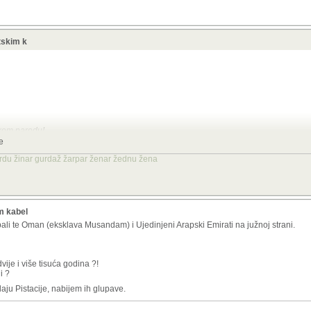
etskim k
skom narodu!
e
žerdu žinar gurdaž žarpar ženar žednu žena
da saljes mail u Australiju, platiti ces porez onima kroz ciji teritorij tvoji bajtovi pro
im kabel
bali te Oman (eksklava Musandam) i Ujedinjeni Arapski Emirati na južnoj strani.
vije i više tisuća godina ?!
i ?
aju Pistacije, nabijem ih glupave.