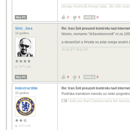
mnogo mudrosti,mnogo jada...što više znanja
2
0
0
Moj PC
HVALA
Stric_Jura
Re: Iran želi preuzeti kontrolu nad intern
16 godina
Nismo, nemamo "državotvornosti" ni za 100 
a desančari u Hrvata su prije svega analni s
Ju je je? Je ju je!
OFFLINE
4
1
0
Moj PC
HVALA
Indestructible
Re: Iran želi preuzeti kontrolu nad intern
15 godina
Podrska iranskom narodu uz neko pogodno 
I told you that Chelsea were the best te
OFFLINE