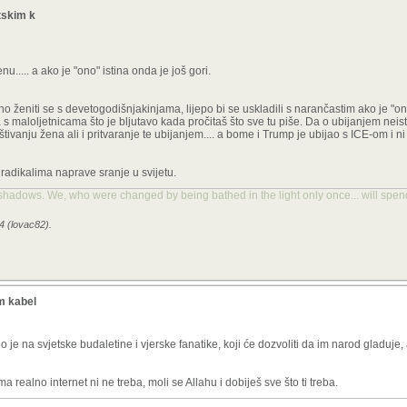
etskim k
nu..... a ako je "ono" istina onda je još gori.
 ženiti se s devetogodišnjakinjama, lijepo bi se uskladili s narančastim ako je "on
s maloljetnicama što je bljutavo kada pročitaš što sve tu piše. Da o ubijanjem neist
tivanju žena ali i pritvaranje te ubijanjem.... a bome i Trump je ubijao s ICE-om i ni
 radikalima naprave sranje u svijetu.
hadows. We, who were changed by being bathed in the light only once... will spend
4 (lovac82).
im kabel
io je na svjetske budaletine i vjerske fanatike, koji će dozvoliti da im narod gladuje,
a realno internet ni ne treba, moli se Allahu i dobiješ sve što ti treba.