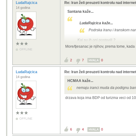
LudaRajcica
Re: Iran želi preuzeti kontrolu nad intern
14 godina
Santana kaže...
LudaRajcica kaže...
Podrska Iranu i Iranskom na
Kaj su ih oni postavili ?
More/tjesanac je njihov, prema tome, kada salje
OFFLINE
2
7
0
HVALA
LudaRajcica
Re: Iran želi preuzeti kontrolu nad intern
14 godina
HCMAA kaže...
nemaju iranci muda da podignu barre
drzava koja ima BDP od turizma veci od 10%
OFFLINE
6
4
0
HVALA