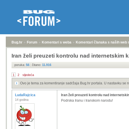
Bug.hr
»
Forum
»
Komentari s weba
»
Komentari članaka s naših web 
Iran želi preuzeti kontrolu nad internetskim 
poruka:
56
|
čitano:
11.916
1
2
sljedeća
Ovo je tema za komentiranje sadržaja Bug.hr portala. U nastavku se n
LudaRajcica
Iran želi preuzeti kontrolu nad internetsk
14 godina
Podrska Iranu i Iranskom narodu!