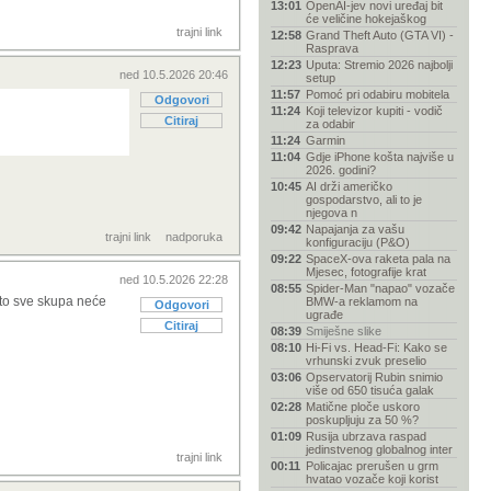
13:01
OpenAI-jev novi uređaj bit
će veličine hokejaškog
trajni link
12:58
Grand Theft Auto (GTA VI) -
Rasprava
12:23
Uputa: Stremio 2026 najbolji
ned 10.5.2026 20:46
setup
11:57
Pomoć pri odabiru mobitela
Odgovori
11:24
Koji televizor kupiti - vodič
Citiraj
za odabir
11:24
Garmin
11:04
Gdje iPhone košta najviše u
2026. godini?
10:45
AI drži američko
gospodarstvo, ali to je
njegova n
09:42
Napajanja za vašu
trajni link
nadporuka
konfiguraciju (P&O)
09:22
SpaceX-ova raketa pala na
Mjesec, fotografije krat
ned 10.5.2026 22:28
08:55
Spider-Man "napao" vozače
 to sve skupa neće
BMW-a reklamom na
Odgovori
ugrađe
Citiraj
08:39
Smiješne slike
08:10
Hi-Fi vs. Head-Fi: Kako se
vrhunski zvuk preselio
03:06
Opservatorij Rubin snimio
više od 650 tisuća galak
02:28
Matične ploče uskoro
poskupljuju za 50 %?
01:09
Rusija ubrzava raspad
jedinstvenog globalnog inter
trajni link
00:11
Policajac prerušen u grm
hvatao vozače koji korist