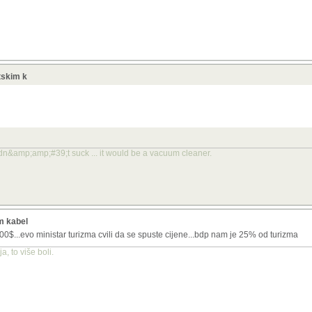
etskim k
idn&amp;amp;#39;t suck ... it would be a vacuum cleaner.
im kabel
$...evo ministar turizma cvili da se spuste cijene...bdp nam je 25% od turizma
, to više boli.