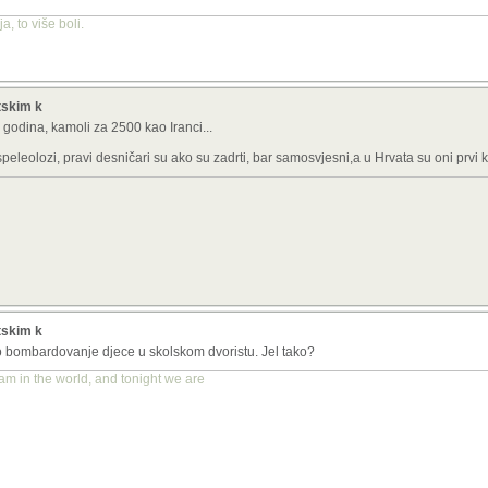
, to više boli.
etskim k
godina, kamoli za 2500 kao Iranci...
peleolozi, pravi desničari su ako su zadrti, bar samosvjesni,a u Hrvata su oni prvi ko
etskim k
bombardovanje djece u skolskom dvoristu. Jel tako?
am in the world, and tonight we are