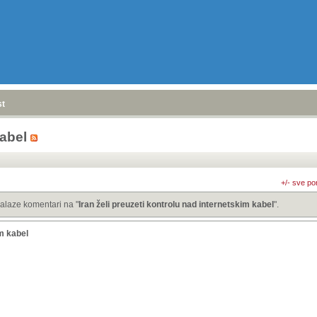
stranica
»
kabel
+/- sve po
alaze komentari na "
Iran želi preuzeti kontrolu nad internetskim kabel
".
im kabel