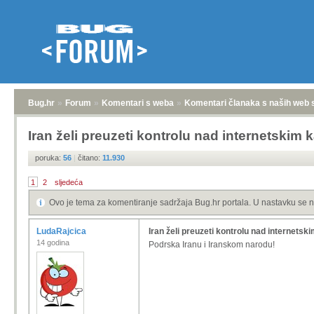
Bug.hr
»
Forum
»
Komentari s weba
»
Komentari članaka s naših web 
Iran želi preuzeti kontrolu nad internetskim 
poruka:
56
|
čitano:
11.930
1
2
sljedeća
Ovo je tema za komentiranje sadržaja Bug.hr portala. U nastavku se n
LudaRajcica
Iran želi preuzeti kontrolu nad internetsk
14 godina
Podrska Iranu i Iranskom narodu!