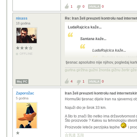
1
0
0
HVALA
nixass
Re: Iran želi preuzeti kontrolu nad intern
18 godina
LudaRajcica kaže...
Santana kaže...
LudaRajcica kaže...
OFFLINE
Podrska Iranu i Iran
tjesnac apsolutno nije njihov, pogledaj kart
Kaj su ih oni postavili ?
gurtna giržtna gužni žnorda gižnu žertir g
More/tjesanac je njihov, prema tome, ka
4
1
0
Moj PC
ne?
HVALA
Zaporožac
Iran želi preuzeti kontrolu nad internetsk
5 godina
Hormuški tjesnac dijele Iran na sjevernoj o
Najuži dio je širok 33 km.
A što to znači što netko ima državotvornost d
Što proizvode ? Kakvu su tehnologiju stvoril
Proizvode leteće perzijska tepihe
i prod
合気道 五段