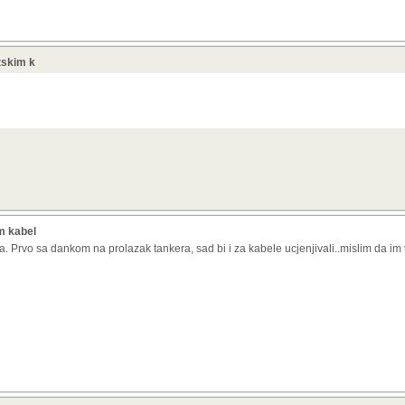
etskim k
im kabel
a. Prvo sa dankom na prolazak tankera, sad bi i za kabele ucjenjivali..mislim da im