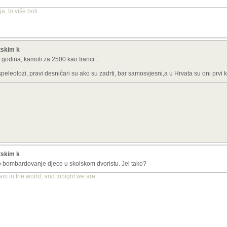
, to više boli.
etskim k
godina, kamoli za 2500 kao Iranci...
peleolozi, pravi desničari su ako su zadrti, bar samosvjesni,a u Hrvata su oni prvi ko
etskim k
bombardovanje djece u skolskom dvoristu. Jel tako?
am in the world, and tonight we are