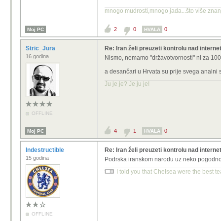
mnogo mudrosti,mnogo jada...što više znanja
2
0
0
Moj PC
HVALA
Stric_Jura
Re: Iran želi preuzeti kontrolu nad intern
16 godina
Nismo, nemamo "državotvornosti" ni za 100 
a desančari u Hrvata su prije svega analni s
Ju je je? Je ju je!
OFFLINE
4
1
0
Moj PC
HVALA
Indestructible
Re: Iran želi preuzeti kontrolu nad intern
15 godina
Podrska iranskom narodu uz neko pogodno 
I told you that Chelsea were the best te
OFFLINE