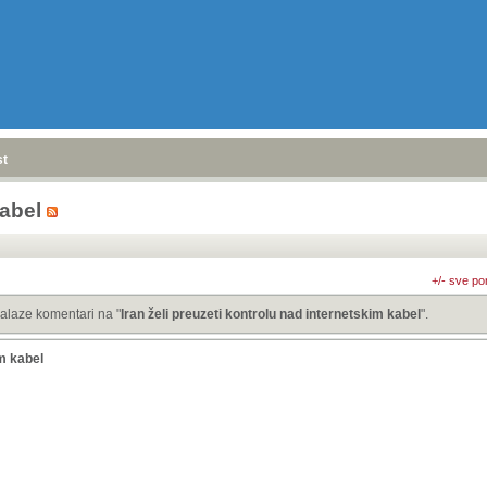
stranica
»
kabel
+/- sve po
alaze komentari na "
Iran želi preuzeti kontrolu nad internetskim kabel
".
im kabel