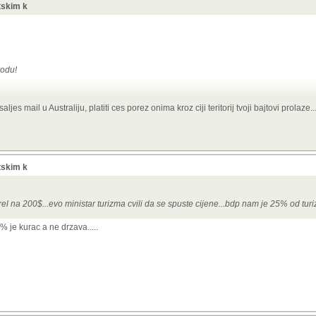
etskim k
rodu!
s mail u Australiju, platiti ces porez onima kroz ciji teritorij tvoji bajtovi prolaze....
etskim k
l na 200$...evo ministar turizma cvili da se spuste cijene...bdp nam je 25% od tur
 je kurac a ne drzava.....