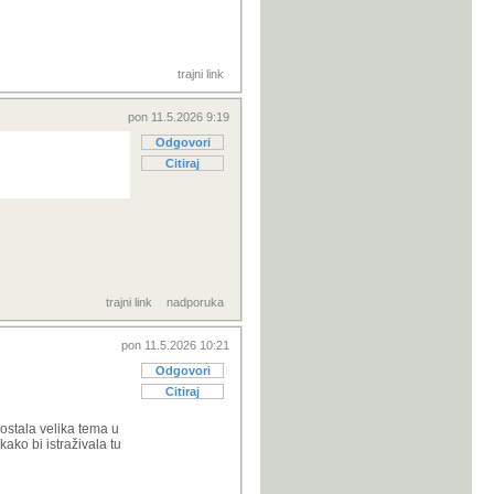
trajni link
pon 11.5.2026 9:19
Odgovori
Citiraj
trajni link
nadporuka
pon 11.5.2026 10:21
Odgovori
Citiraj
postala velika tema u
ako bi istraživala tu