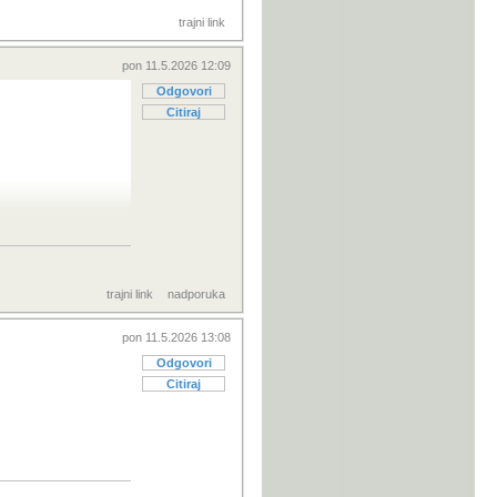
trajni link
pon 11.5.2026 12:09
Odgovori
Citiraj
laze.... imo, fer...
trajni link
nadporuka
pon 11.5.2026 13:08
Odgovori
Citiraj