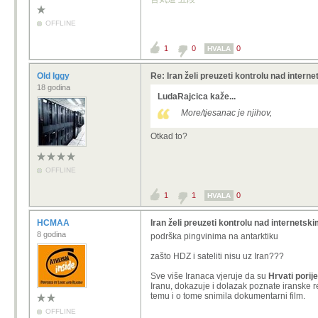
OFFLINE
1
0
0
HVALA
Old Iggy
Re: Iran želi preuzeti kontrolu nad intern
18 godina
LudaRajcica kaže...
More/tjesanac je njihov,
Otkad to?
OFFLINE
1
1
0
HVALA
HCMAA
Iran želi preuzeti kontrolu nad internetsk
8 godina
podrška pingvinima na antarktiku
zašto HDZ i sateliti nisu uz Iran???
Sve više Iranaca vjeruje da su
Hrvati porij
Iranu, dokazuje i dolazak poznate iranske r
temu i o tome snimila dokumentarni film.
OFFLINE