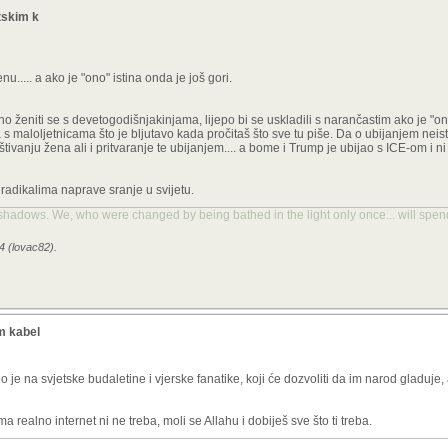
etskim k
nu..... a ako je "ono" istina onda je još gori.
 ženiti se s devetogodišnjakinjama, lijepo bi se uskladili s narančastim ako je "on
s maloljetnicama što je bljutavo kada pročitaš što sve tu piše. Da o ubijanjem neist
tivanju žena ali i pritvaranje te ubijanjem.... a bome i Trump je ubijao s ICE-om i ni
 radikalima naprave sranje u svijetu.
hadows. We, who were changed by being bathed in the light only once... will spend
4 (lovac82).
im kabel
io je na svjetske budaletine i vjerske fanatike, koji će dozvoliti da im narod gladuje,
a realno internet ni ne treba, moli se Allahu i dobiješ sve što ti treba.