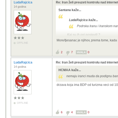
LudaRajcica
Re: Iran želi preuzeti kontrolu nad intern
14 godina
Santana kaže...
LudaRajcica kaže...
Podrska Iranu i Iranskom na
Kaj su ih oni postavili ?
More/tjesanac je njihov, prema tome, kada salje
OFFLINE
2
7
0
HVALA
LudaRajcica
Re: Iran želi preuzeti kontrolu nad intern
14 godina
HCMAA kaže...
nemaju iranci muda da podignu barre
drzava koja ima BDP od turizma veci od 10%
OFFLINE
6
4
0
HVALA