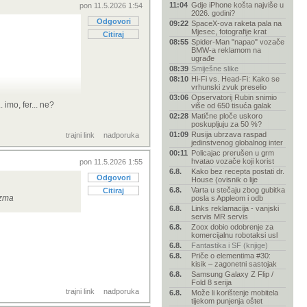
11:04
Gdje iPhone košta najviše u
pon 11.5.2026 1:54
2026. godini?
Odgovori
09:22
SpaceX-ova raketa pala na
Mjesec, fotografije krat
Citiraj
08:55
Spider-Man "napao" vozače
BMW-a reklamom na
ugrađe
08:39
Smiješne slike
08:10
Hi-Fi vs. Head-Fi: Kako se
vrhunski zvuk preselio
03:06
Opservatorij Rubin snimio
 imo, fer... ne?
više od 650 tisuća galak
02:28
Matične ploče uskoro
poskupljuju za 50 %?
01:09
Rusija ubrzava raspad
trajni link
nadporuka
jedinstvenog globalnog inter
00:11
Policajac prerušen u grm
hvatao vozače koji korist
pon 11.5.2026 1:55
6.8.
Kako bez recepta postati dr.
Odgovori
House (ovisnik o lije
6.8.
Varta u stečaju zbog gubitka
Citiraj
izma
posla s Appleom i odb
6.8.
Links reklamacija - vanjski
servis MR servis
6.8.
Zoox dobio odobrenje za
komercijalnu robotaksi usl
6.8.
Fantastika i SF (knjige)
6.8.
Priče o elementima #30:
kisik – zagonetni sastojak
6.8.
Samsung Galaxy Z Flip /
Fold 8 serija
trajni link
nadporuka
6.8.
Može li korištenje mobitela
tijekom punjenja oštet