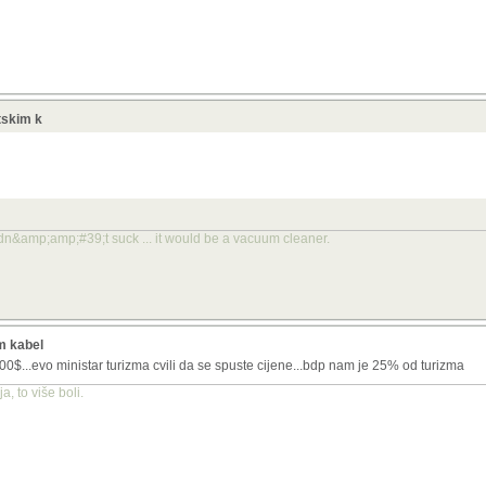
etskim k
idn&amp;amp;#39;t suck ... it would be a vacuum cleaner.
im kabel
$...evo ministar turizma cvili da se spuste cijene...bdp nam je 25% od turizma
, to više boli.