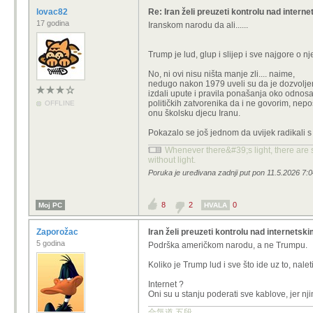
lovac82
Re: Iran želi preuzeti kontrolu nad intern
17 godina
Iranskom narodu da ali......
Trump je lud, glup i slijep i sve najgore o nje
No, ni ovi nisu ništa manje zli.... naime,
nedugo nakon 1979 uveli su da je dozvoljeno
izdali upute i pravila ponašanja oko odnosa 
političkih zatvorenika da i ne govorim, nepoš
OFFLINE
onu školsku djecu Iranu.
Pokazalo se još jednom da uvijek radikali s
Whenever there&#39;s light, there are s
without light.
Poruka je uređivana zadnji put pon 11.5.2026 7:0
8
2
0
Moj PC
HVALA
Zaporožac
Iran želi preuzeti kontrolu nad internetsk
5 godina
Podrška američkom narodu, a ne Trumpu.
Koliko je Trump lud i sve što ide uz to, nalet
Internet ?
Oni su u stanju poderati sve kablove, jer njim
合気道 五段