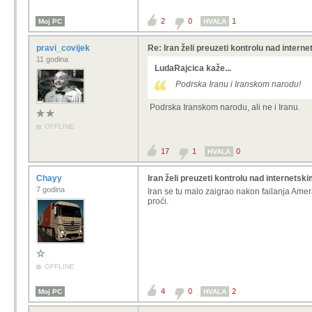
2
0
1
Moj PC
HVALA
pravi_covijek
Re: Iran želi preuzeti kontrolu nad intern
11 godina
LudaRajcica kaže...
Podrska Iranu i Iranskom narodu!
Podrska Iranskom narodu, ali ne i Iranu.
OFFLINE
17
1
0
HVALA
Chayy
Iran želi preuzeti kontrolu nad internetsk
7 godina
Iran se tu malo zaigrao nakon failanja Amer
proći.
OFFLINE
4
0
2
Moj PC
HVALA