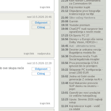
21:29
Klon Norton Commandera
za Commodore 64
trajni link
21:21
Koji monitor kupiti
21:12
Objavljene prve fotografije
kratera koji je na Mje
ned 10.5.2026 20:46
21:00
Slike vašeg Hardvera
20:08
Garmin
Odgovori
19:33
Youtube premium
Citiraj
19:06
ChatGPT nudi razgovor bez
ograničenja s novim mode
17:23
EA Sports FC 27
16:56
Disney+ u Europi više nema
Dolby Vision, HDR10+ i
16:45
Auti - ultimativna tema
16:39
Destrier je unikatna verzija
Bugattijeva modela Bo
trajni link
nadporuka
16:38
Društvena mreža Truth
Social legalizirala insajder
15:56
Prva prezentacija GTA 6
ned 10.5.2026 22:28
igrivosti bit će premijern
 to sve skupa neće
Odgovori
15:22
Sklapanje PC konfiguracija -
iznad 1300 EUR
Citiraj
15:02
Jedna od četiri osobe
generacije Z oslanja na AI n
13:48
Kod Makarske prevozio
SUP dasku na skuteru –
popri
13:01
OpenAI-jev novi uređaj bit
će veličine hokejaškog
12:23
Uputa: Stremio 2026 najbolji
setup
trajni link
11:24
Koji televizor kupiti - vodič
za odabir