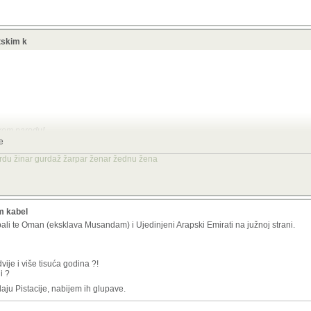
etskim k
skom narodu!
e
žerdu žinar gurdaž žarpar ženar žednu žena
da saljes mail u Australiju, platiti ces porez onima kroz ciji teritorij tvoji bajtovi pro
im kabel
bali te Oman (eksklava Musandam) i Ujedinjeni Arapski Emirati na južnoj strani.
vije i više tisuća godina ?!
i ?
aju Pistacije, nabijem ih glupave.