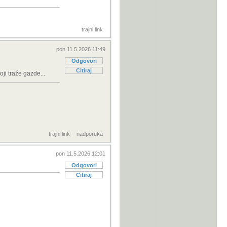
trajni link
pon 11.5.2026 11:49
Odgovori
Citiraj
ji traže gazde...
trajni link
nadporuka
pon 11.5.2026 12:01
Odgovori
Citiraj