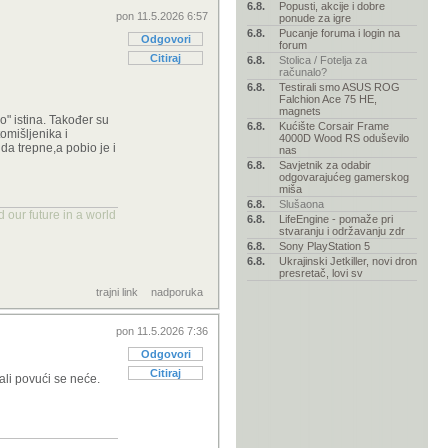
6.8.
Popusti, akcije i dobre
pon 11.5.2026 6:57
ponude za igre
6.8.
Pucanje foruma i login na
Odgovori
forum
Citiraj
6.8.
Stolica / Fotelja za
računalo?
6.8.
Testirali smo ASUS ROG
Falchion Ace 75 HE,
magnets
o" istina. Također su
6.8.
Kućište Corsair Frame
omišljenika i
4000D Wood RS oduševilo
 da trepne,a pobio je i
nas
6.8.
Savjetnik za odabir
odgovarajućeg gamerskog
miša
6.8.
Slušaona
 our future in a world
6.8.
LifeEngine - pomaže pri
stvaranju i održavanju zdr
6.8.
Sony PlayStation 5
6.8.
Ukrajinski Jetkiller, novi dron
presretač, lovi sv
trajni link
nadporuka
pon 11.5.2026 7:36
Odgovori
Citiraj
 ali povući se neće.