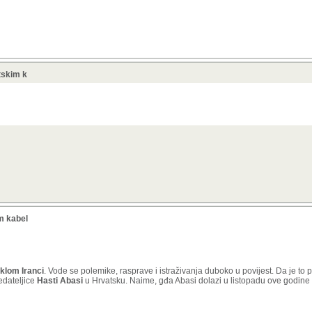
etskim k
im kabel
eklom Iranci
. Vode se polemike, rasprave i istraživanja duboko u povijest. Da je to 
edateljice
Hasti Abasi
u Hrvatsku. Naime, gđa Abasi dolazi u listopadu ove godine k