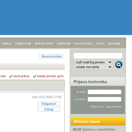
prijava
|
registracija
|
aktivne teme
|
najčitanije
|
nove poruke
|
autori
|
pretraga
Nova poruka
ruke
ravni prikaz
starije poruke gore
Prijava korisnika
E-mail:
ned 10.5.2026 17:40
Lozinka:
Odgovori
Citiraj
Aktivne teme
04:22
Kamere u smartfonima-