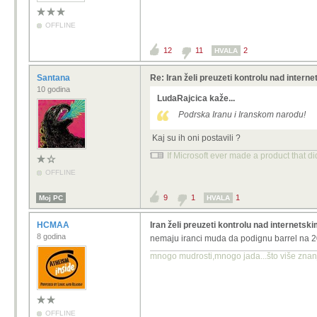
OFFLINE
12
11
2
HVALA
Santana
Re: Iran želi preuzeti kontrolu nad intern
10 godina
LudaRajcica kaže...
Podrska Iranu i Iranskom narodu!
Kaj su ih oni postavili ?
If Microsoft ever made a product that d
OFFLINE
9
1
1
Moj PC
HVALA
HCMAA
Iran želi preuzeti kontrolu nad internetsk
8 godina
nemaju iranci muda da podignu barrel na 200
mnogo mudrosti,mnogo jada...što više znanja
OFFLINE