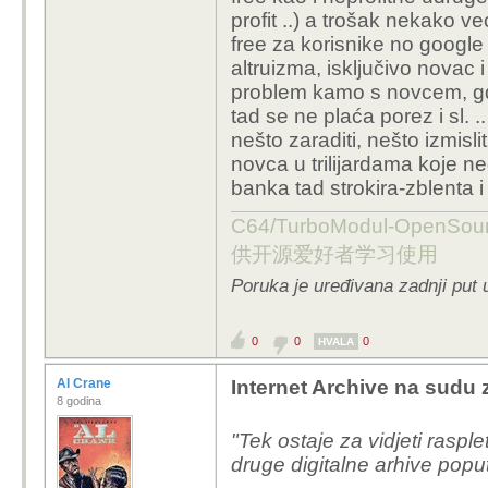
profit ..) a trošak nekako v
free za korisnike no google
altruizma, isključivo novac
problem kamo s novcem, gdje ga
tad se ne plaća porez i sl. 
nešto zaraditi, nešto izmisli
novca u trilijardama koje n
banka tad strokira-zblenta i
C64/TurboModul-OpenS
供开源爱好者学习使用
Poruka je uređivana zadnji put 
0
0
0
HVALA
Al Crane
Internet Archive na sudu z
8 godina
"Tek ostaje za vidjeti rasplet
druge digitalne arhive po