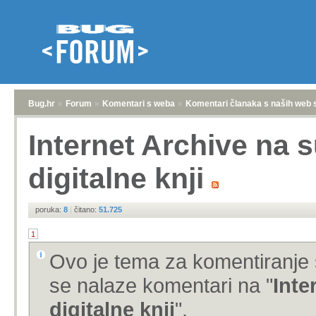
Bug.hr
»
Forum
»
Komentari s weba
»
Komentari članaka s naših web 
Internet Archive na 
digitalne knji
poruka:
8
|
čitano:
51.725
1
Ovo je tema za komentiranje 
se nalaze komentari na "
Inte
digitalne knji
".