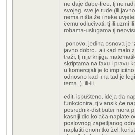
ne daje đabe-free, tj ne radi
svojeg, sve je tuđe (ili javno
nema ništa želi neke uvjete, 
čemu odlučivati, tj ili uzmi 
robama-uslugama tj neovisn
-ponovo, jedina osnova je '
javno dobro.. ali kad malo 
traži, tj nije knjiga matemat
skriptama na faxu i pravu k
u komercijali je to implicitn
odnosno kad ima tad je legit
tema..). ili-ili.
edit, ispušteno, ideja da napl
funkcionira, tj vlansik će nap
posrednik-distibuter mora pla
kasniji dio kolača-naplate 
poslovnog zapetljanog odnos
naplatiti onom tko želi korist