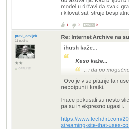
obrazovanja. Kad bi ljudi bi
model u državi da svaki gr
i kilovat sati struje besplat
1
0
0
HVALA
pravi_covijek
Re: Internet Archive na s
11 godina
ihush kaže...
Keso kaže...
OFFLINE
.. i da po mogućnos
Ovo je vise pitanje fair us
-to ne prolazi, tj ona 
nepotpuni i kratki.
primjerak pročitan iz d
pravo.
Inace pokusali su nesto sl
-tj jedina stvar koja p
pa su ih ekpresno ugasili.
to ne uključuje vlasniš
naplatu... i teoretski m
https://www.techdirt.com/
'kopirati' tuđe djelo i d
streaming-site-that-uses-c
prava...