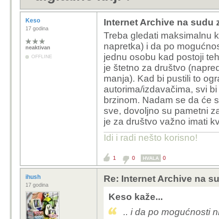
Keso
Internet Archive na sudu z
17 godina
Treba gledati maksimalnu k
napretka) i da po mogućnost
neaktivan
jednu osobu kad postoji t
OFFLINE
je štetno za društvo (napre
manja). Kad bi pustili to ogr
autorima/izdavačima, svi bi
brzinom. Nadam se da će su
sve, dovoljno su pametni za
je za društvo važno imati kv
Idi i radi nešto korisno!
1
0
0
HVALA
ihush
Re: Internet Archive na s
17 godina
Keso kaže...
.. i da po mogućnosti ni