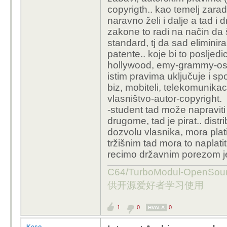
copyrigth.. kao temelj zarad
naravno želi i dalje a tad 
zakone to radi na način da š
standard, tj da sad elimini
patente.. koje bi to posljed
hollywood, emy-grammy-oscar
istim pravima uključuje i sp
biz, mobiteli, telekomunikaci
vlasništvo-autor-copyright.
-student tad može napraviti
drugome, tad je pirat.. dist
dozvolu vlasnika, mora plati
tržišnim tad mora to naplati
recimo državnim porezom jer 
C64/TurboModul-OpenS
供开源爱好者学习使用
1
0
0
HVALA