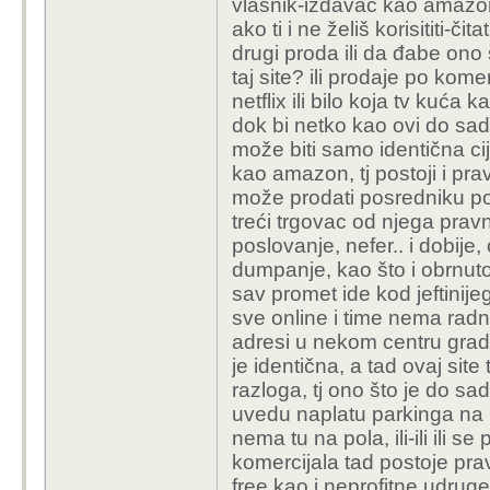
vlasnik-izdavać kao amazon, 
ako ti i ne želiš korisititi-č
drugi proda ili da đabe ono 
taj site? ili prodaje po komer
netflix ili bilo koja tv kuća 
dok bi netko kao ovi do sad t
može biti samo identična c
kao amazon, tj postoji i pr
može prodati posredniku po vi
treći trgovac od njega pra
poslovanje, nefer.. i dobije
dumpanje, kao što i obrnuto,
sav promet ide kod jeftinij
sve online i time nema radn
adresi u nekom centru grada i
je identična, a tad ovaj site
razloga, tj ono što je do sa
uvedu naplatu parkinga na p
nema tu na pola, ili-ili ili se 
komercijala tad postoje pra
free kao i neprofitne udruge