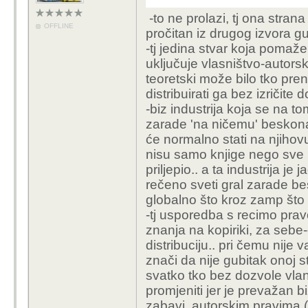
-to ne prolazi, tj ona stran
OFFLINE
pročitan iz drugog izvora g
-tj jedina stvar koja pomaže
uključuje vlasništvo-autorsk
teoretski može bilo tko preno
distribuirati ga bez izričite
-biz industrija koja se na to
zarade 'na ničemu' beskona
će normalno stati na njihov
nisu samo knjige nego sve u
priljepio.. a ta industrija j
rečeno sveti gral zarade b
globalno što kroz zamp što d
-tj usporedba s recimo prav
znanja na kopiriki, za seb
distribuciju.. pri čemu nije 
znači da nije gubitak onoj s
svatko tko bez dozvole vlansi
promjeniti jer je prevažan 
zabavi, autorskim pravima (