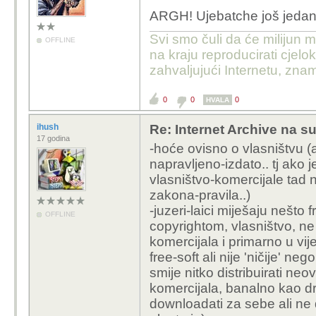
ARGH! Ujebatche još jedan d
Svi smo čuli da će milijun m
OFFLINE
na kraju reproducirati cje
zahvaljujući Internetu, znam
0
0
0
HVALA
ihush
Re: Internet Archive na s
17 godina
-hoće ovisno o vlasništvu (a
napravljeno-izdato.. tj ako je
vlasništvo-komercijale tad 
zakona-pravila..)
-juzeri-laici miješaju nešto
OFFLINE
copyrightom, vlasništvo, ne
komercijala i primarno u vije
free-soft ali nije 'ničije' n
smije nitko distribuirati ne
komercijala, banalno kao driv
downloadati za sebe ali ne di