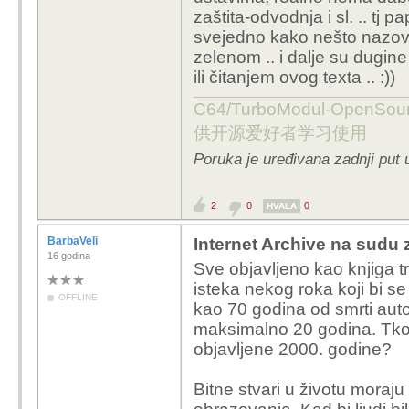
zaštita-odvodnja i sl. .. tj 
svejedno kako nešto nazo
zelenom .. i dalje su dugine
ili čitanjem ovog texta .. :))
C64/TurboModul-OpenS
供开源爱好者学习使用
Poruka je uređivana zadnji put 
2
0
0
HVALA
BarbaVeli
Internet Archive na sudu z
16 godina
Sve objavljeno kao knjiga t
isteka nekog roka koji bi 
OFFLINE
kao 70 godina od smrti autora
maksimalno 20 godina. Tko 
objavljene 2000. godine?
Bitne stvari u životu moraj