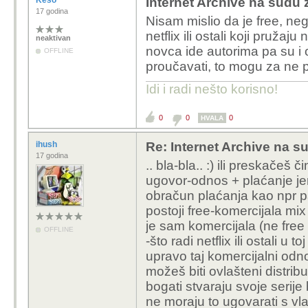
Keso
Internet Archive na sudu z
17 godina
Nisam mislio da je free, nego
netflix ili ostali koji pruž
neaktivan
novca ide autorima pa su i oni 
OFFLINE
proučavati, to mogu za ne 
Idi i radi nešto korisno!
0
0
0
HVALA
ihush
Re: Internet Archive na s
17 godina
.. bla-bla.. :) ili preskačeš
ugovor-odnos + plaćanje jer
obračun plaćanja kao npr pa
postoji free-komercijala mix 
je sam komercijala (ne free 
OFFLINE
-što radi netflix ili ostali
upravo taj komercijalni odno
možeš biti ovlašteni distrib
bogati stvaraju svoje serije
ne moraju to ugovarati s vlas