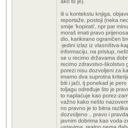
ako to je).
ili u kontekstu knjiga, objav
reportaže, postoji (neka ned
smije 'kopirati', npr par min
moraš imati pravo prijenosa-
dio, karikirano ograničen bro
-jedini izlaz iz vlasništva-
informaciju, na pristup, n
se u recimo državama dobro
recimo zdravstvo-školstvo g
porezi nisu dozvoljeni za kapit
imamo dva suprotna kriterij
biti i jači, tj ponekad je pe
toljagu određuje što je pr
to naplaćuje kao porez-zamp
važno kako nešto nazovemo
no pravno je to bitna razlika
dozvoljeno .. pravo i pravda
javnim dobrima kao voda-zra
ustavima, realno nema đabe