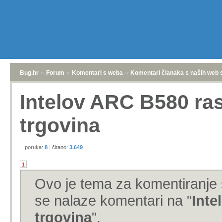
Bug.hr
»
Forum
»
Komentari s weba
»
Komentari članaka s naših web 
Intelov ARC B580 ras
trgovina
poruka:
8
|
čitano:
3.649
1
Ovo je tema za komentiranje 
se nalaze komentari na "
Inte
trgovina
".