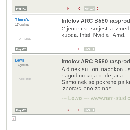
0
0
0
Moj PC
HVALA
T-bone's
Intelov ARC B580 rasproda
17 godina
Cijenom se smjestila između
kupca, Intel, Nvidia i Amd.
OFFLINE
1
0
0
Moj PC
HVALA
Lewis
Intelov ARC B580 rasproda
13 godina
Ajd nek su i oni napokon us
nagodinu koja bude jaca.
OFFLINE
Samo nek se pokrene pa kad
izbora/cijene za nas...
--- Lewis --- www.ram-studio
3
0
0
Moj PC
HVALA
1