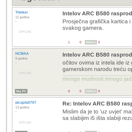
Thinker
Intelov ARC B580 rasproda
12 godina
Prosječna grafička kartica 
svakog gamera.
OFFLINE
1
0
0
HVALA
HCMAA
Intelov ARC B580 rasproda
8 godina
očitov ovima iz intela ide 
gamerskom narodu treću o
OFFLINE
mnogo mudrosti,mnogo jada..
0
0
0
Moj PC
HVALA
picajzla0707
Re: Intelov ARC B580 rasp
13 godina
Mislim da je to 'uz uvjet' m
sa slabijim i5 išta slabiji rezu
OFFLINE