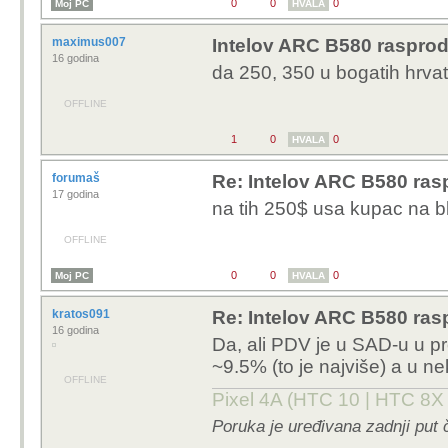
0
0
0
Moj PC
HVALA
maximus007
Intelov ARC B580 rasproda
16 godina
da 250, 350 u bogatih hrva
OFFLINE
1
0
0
HVALA
forumaš
Re: Intelov ARC B580 rasp
17 godina
na tih 250$ usa kupac na b
OFFLINE
0
0
0
Moj PC
HVALA
kratos091
Re: Intelov ARC B580 rasp
16 godina
Da, ali PDV je u SAD-u u p
~9.5% (to je najviše) a u n
OFFLINE
Pixel 4A (HTC 10 | HTC 8X 
Poruka je uređivana zadnji put 