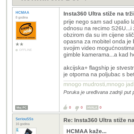
HCMAA
Insta360 Ultra stiže na tr
8 godina
prije nego sam sad upalio 
odnosu na recimo S26U...i za
obzirom da su im cijene slič
opasna za mobitel onda je b
svojim video mogućnostima
OFFLINE
gimble kamerama...a kad ho
akcijska+ flagship je stvestr
je otporna na poljubac s be
mnogo mudrosti,mnogo jada..
Poruka je uređivana zadnji put
0
0
0
Moj PC
HVALA
SeriouSSs
Re: Insta360 Ultra stiže n
16 godina
HCMAA kaže...