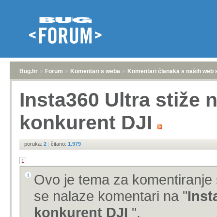
Bug.hr
»
Forum
»
Komentari s weba
»
Komentari članaka s naših web 
Insta360 Ultra stiže n
konkurent DJI
poruka:
2
|
čitano:
1.979
1
Ovo je tema za komentiranje 
se nalaze komentari na "
Inst
konkurent DJI
".