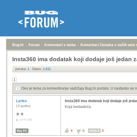
Bug.hr
»
Forum
»
Komentari s weba
»
Komentari članaka s naših web 
Insta360 ima dodatak koji dodaje još jedan 
poruka:
1
|
čitano:
1.611
1
Ovo je tema za komentiranje sadržaja Bug.hr portala. U nastavku se n
Lanko
Insta360 ima dodatak koji dodaje još jeda
13 godina
Koja bedastoća.
OFFLINE
4
0
0
Moj PC
HVALA