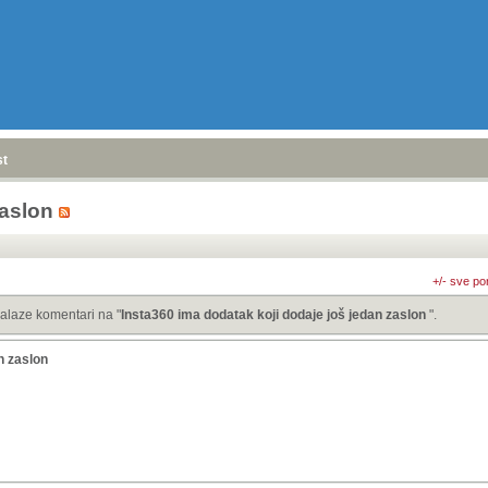
stranica
»
zaslon
+/- sve po
alaze komentari na "
Insta360 ima dodatak koji dodaje još jedan zaslon
".
n zaslon