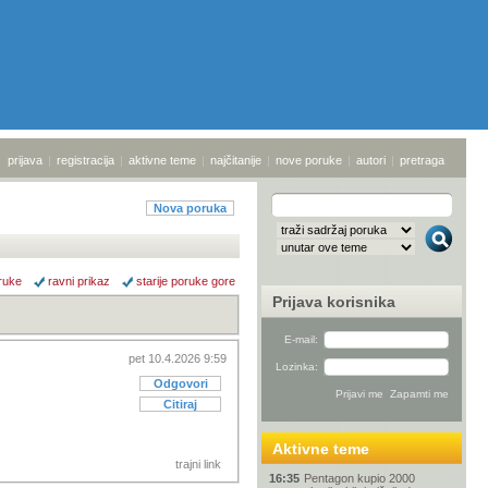
prijava
|
registracija
|
aktivne teme
|
najčitanije
|
nove poruke
|
autori
|
pretraga
Nova poruka
ruke
ravni prikaz
starije poruke gore
Prijava korisnika
E-mail:
pet 10.4.2026 9:59
Lozinka:
Odgovori
Citiraj
Aktivne teme
trajni link
16:35
Pentagon kupio 2000