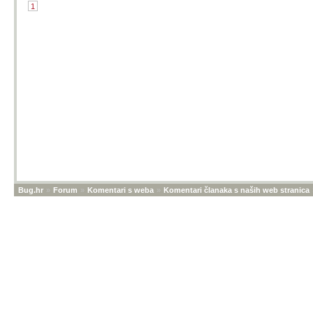
1
Bug.hr
»
Forum
»
Komentari s weba
»
Komentari članaka s naših web stranica