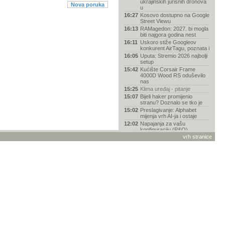
ukrajinskih jurišnih dronova
Nova poruka
u
16:27
Kosovo dostupno na Google
Street Viewu
16:13
RAMagedon: 2027. bi mogla
biti najgora godina nest
16:11
Uskoro stiže Googleov
konkurent AirTagu, poznata i
16:05
Uputa: Stremio 2026 najbolji
setup
15:42
Kućište Corsair Frame
4000D Wood RS oduševilo
nas
15:25
Klima uređaj - pitanje
15:07
Bijeli haker promijenio
stranu? Doznalo se tko je
15:02
Preslagivanje: Alphabet
mijenja vrh AI-ja i ostaje
12:02
Napajanja za vašu
konfiguraciju (P&O)
vrh stranice
09:43
Smiješne slike
09:37
Nedeterministički model ili
kraće - "me'sečini"
09:28
Zašto je Nolanov Odisej
drugačiji od svih dosadašn
09:09
EA Sports FC 27
09:02
ChatGPT nudi razgovor bez
ograničenja s novim mode
08:18
Veliki dio AI industrije su
marksisti, kaže šef Pa
07:28
SpaceX više zarađuje od
umjetne inteligencije nego
04:22
Kamere u smartfonima-