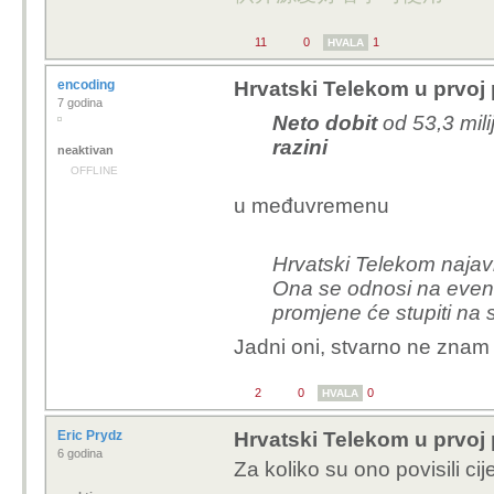
11
0
1
HVALA
encoding
Hrvatski Telekom u prvoj 
7 godina
Neto dobit
od 53,3 mil
razini
neaktivan
OFFLINE
u međuvremenu
Hrvatski Telekom najav
Ona se odnosi na eventu
promjene će stupiti na 
Jadni oni, stvarno ne znam 
2
0
0
HVALA
Eric Prydz
Hrvatski Telekom u prvoj 
6 godina
Za koliko su ono povisili ci