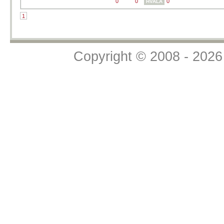
Bug.hr
»
Forum
»
Komentari s weba
»
Komentari članaka s naših web stranica
Copyright © 2008 - 2026 