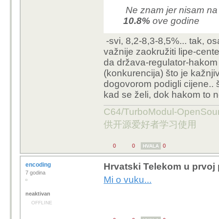
-svi, 8,2-8,3-8,5%... tak, o
Ne znam jer nisam na H
važnije zaokružiti lipe-cente
10.8%
ove godine
da država-regulator-hakom 
(konkurencija) što je kažnj
dogovorom podigli cijene.. š
kad se želi, dok hakom to ne 
C64/TurboModul-OpenS
供开源爱好者学习使用
0
0
0
HVALA
encoding
Hrvatski Telekom u prvoj 
7 godina
Mi o vuku...
neaktivan
OFFLINE
0
0
0
HVALA
1