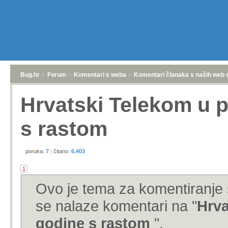
Bug.hr
»
Forum
»
Komentari s weba
»
Komentari članaka s naših web 
Hrvatski Telekom u p
s rastom
poruka:
7
|
čitano:
6.403
1
Ovo je tema za komentiranje 
se nalaze komentari na "
Hrva
godine s rastom
".