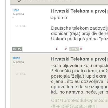
Crljo
Hrvatski Telekom u prvoj 
17 godina
#promo
OFFLINE
Deutsche telekom zadovoljno
dioničari (raja) broji divide
Uskoro pada još jedna "poz
3
0
0
Moj PC
HVALA
ihush
Hrvatski Telekom u prvoj 
17 godina
-koja bljuvotina koju umjes
želi nešto pisati o temi, m
OFFLINE
postojala 'želja') lupiti extr
cijena.. što eu dozvoljava i 
upravo tome da se izbjegne 
itd.. no naravno, neće, jer ip
C64/TurboModul-OpenS
供开源爱好者学习使用