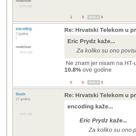
neaktivan
OFFLINE
1
0
0
HVALA
encoding
Re: Hrvatski Telekom u pr
7 godina
Eric Prydz kaže...
neaktivan
Za koliko su ono povisi
OFFLINE
Ne znam jer nisam na HT-u,
10.8%
ove godine
0
0
0
HVALA
ihush
Re: Hrvatski Telekom u pr
17 godina
encoding kaže...
OFFLINE
Eric Prydz kaže...
Za koliko su ono p