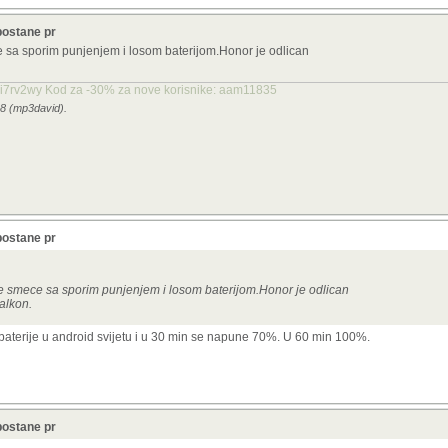
postane pr
 sa sporim punjenjem i losom baterijom.Honor je odlican
mi7rv2wy Kod za -30% za nove korisnike: aam11835
08 (mp3david).
postane pr
je smece sa sporim punjenjem i losom baterijom.Honor je odlican
alkon.
baterije u android svijetu i u 30 min se napune 70%. U 60 min 100%.
postane pr