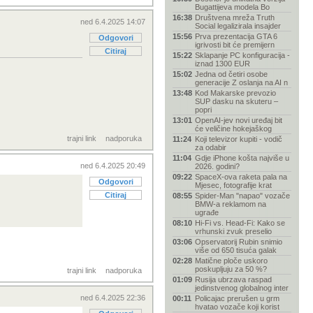
Bugattijeva modela Bo
16:38
Društvena mreža Truth
ned 6.4.2025 14:07
Social legalizirala insajder
15:56
Prva prezentacija GTA 6
Odgovori
igrivosti bit će premijern
Citiraj
15:22
Sklapanje PC konfiguracija -
iznad 1300 EUR
15:02
Jedna od četiri osobe
generacije Z oslanja na AI n
13:48
Kod Makarske prevozio
SUP dasku na skuteru –
popri
13:01
OpenAI-jev novi uređaj bit
će veličine hokejaškog
trajni link
nadporuka
11:24
Koji televizor kupiti - vodič
za odabir
11:04
Gdje iPhone košta najviše u
ned 6.4.2025 20:49
2026. godini?
09:22
SpaceX-ova raketa pala na
Odgovori
Mjesec, fotografije krat
Citiraj
08:55
Spider-Man "napao" vozače
BMW-a reklamom na
ugrađe
08:10
Hi-Fi vs. Head-Fi: Kako se
vrhunski zvuk preselio
03:06
Opservatorij Rubin snimio
više od 650 tisuća galak
02:28
Matične ploče uskoro
poskupljuju za 50 %?
trajni link
nadporuka
01:09
Rusija ubrzava raspad
jedinstvenog globalnog inter
ned 6.4.2025 22:36
00:11
Policajac prerušen u grm
hvatao vozače koji korist