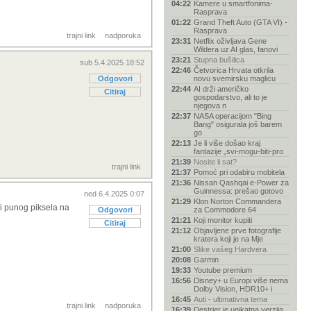
04:22
Kamere u smartfonima-
Rasprava
01:22
Grand Theft Auto (GTA VI) -
Rasprava
trajni link
nadporuka
23:31
Netflix oživljava Gene
Wildera uz AI glas, fanovi
23:21
Stupna bušilica
sub 5.4.2025 18:52
22:46
Četvorica Hrvata otkrila
Odgovori
novu svemirsku maglicu
22:44
AI drži američko
Citiraj
gospodarstvo, ali to je
njegova n
22:37
NASA operacijom "Bing
Bang" osigurala još barem
go
22:13
Je li više došao kraj
fantazije „svi-mogu-biti-pro
21:39
Nosite li sat?
trajni link
21:37
Pomoć pri odabiru mobitela
21:36
Nissan Qashqai e-Power za
Guinnessa: prešao gotovo
ned 6.4.2025 0:07
21:29
Klon Norton Commandera
ni punog piksela na
Odgovori
za Commodore 64
21:21
Koji monitor kupiti
Citiraj
21:12
Objavljene prve fotografije
kratera koji je na Mje
21:00
Slike vašeg Hardvera
20:08
Garmin
19:33
Youtube premium
16:56
Disney+ u Europi više nema
Dolby Vision, HDR10+ i
16:45
Auti - ultimativna tema
trajni link
nadporuka
16:39
Destrier je unikatna verzija