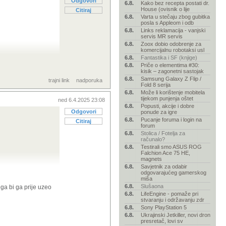
Odgovori
6.8.
Kako bez recepta postati dr.
House (ovisnik o lije
Citiraj
6.8.
Varta u stečaju zbog gubitka
posla s Appleom i odb
6.8.
Links reklamacija - vanjski
servis MR servis
6.8.
Zoox dobio odobrenje za
komercijalnu robotaksi usl
6.8.
Fantastika i SF (knjige)
6.8.
Priče o elementima #30:
kisik – zagonetni sastojak
6.8.
Samsung Galaxy Z Flip /
trajni link
nadporuka
Fold 8 serija
6.8.
Može li korištenje mobitela
tijekom punjenja oštet
ned 6.4.2025 23:08
6.8.
Popusti, akcije i dobre
Odgovori
ponude za igre
6.8.
Pucanje foruma i login na
Citiraj
forum
6.8.
Stolica / Fotelja za
računalo?
6.8.
Testirali smo ASUS ROG
Falchion Ace 75 HE,
magnets
6.8.
Savjetnik za odabir
odgovarajućeg gamerskog
miša
6.8.
Slušaona
ga bi ga prije uzeo
.
6.8.
LifeEngine - pomaže pri
stvaranju i održavanju zdr
6.8.
Sony PlayStation 5
6.8.
Ukrajinski Jetkiller, novi dron
presretač, lovi sv