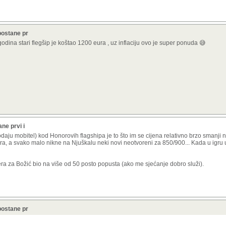
postane pr
odina stari flegšip je koštao 1200 eura , uz inflaciju ovo je super ponuda 😅
ne prvi i
odaju mobitel) kod Honorovih flagshipa je to što im se cijena relativno brzo smanji 
, a svako malo nikne na Njuškalu neki novi neotvoreni za 850/900... Kada u igru u
era za Božić bio na više od 50 posto popusta (ako me sjećanje dobro služi).
postane pr