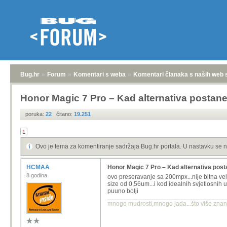
Bug.hr
»
Forum
»
Komentari s weba
»
Komentari članaka s naših web 
Honor Magic 7 Pro – Kad alternativa postane 
poruka:
22
|
čitano:
19.251
1
Ovo je tema za komentiranje sadržaja Bug.hr portala. U nastavku se n
HCMAA
Honor Magic 7 Pro – Kad alternativa posta
8 godina
ovo preseravanje sa 200mpx...nije bitna ve
size od 0,56um...i kod idealnih svjetlosnih u
puuno bolji
mnogo mudrosti,mnogo jada...što više znanja