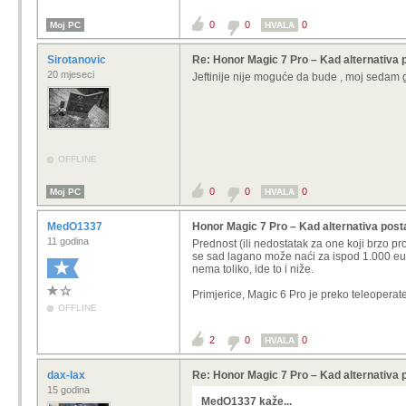
0
0
0
Moj PC
HVALA
Sirotanovic
Re: Honor Magic 7 Pro – Kad alternativa 
20 mjeseci
Jeftinije nije moguće da bude , moj sedam g
OFFLINE
0
0
0
Moj PC
HVALA
MedO1337
Honor Magic 7 Pro – Kad alternativa posta
11 godina
Prednost (ili nedostatak za one koji brzo pr
se sad lagano može naći za ispod 1.000 eura
nema toliko, ide to i niže.
Primjerice, Magic 6 Pro je preko teleoperat
OFFLINE
2
0
0
HVALA
dax-lax
Re: Honor Magic 7 Pro – Kad alternativa 
15 godina
MedO1337 kaže...