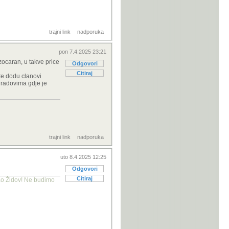
trajni link
nadporuka
pon 7.4.2025 23:21
zocaran, u takve price
Odgovori
Citiraj
te dodu clanovi
 gradovima gdje je
trajni link
nadporuka
uto 8.4.2025 12:25
Odgovori
Citiraj
kao Židov! Ne budimo