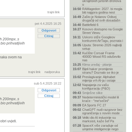
ukrajinskih jurišnih dronova
u
16:50
RAMagedon: 2027. bi mogla
trajni link
biti najgora godina nest
16:49
Zašto je Nolanov Odisej
drugačiji od svih dosadašn
pet 4.4.2025 16:25
16:40
Battlefield 6
16:27
Kosovo dostupno na Google
Odgovori
Street Viewu
Citiraj
16:11
Uskoro stiže Googleov
ih 200mpx..s
konkurent AirTagu, poznata i
bio prihvatljivih
16:05
Uputa: Stremio 2026 najbolji
setup
15:42
Kućište Corsair Frame
4000D Wood RS oduševilo
ednaka ovom na
nas
15:25
Klima uređaj - pitanje
15:07
Bijeli haker promijenio
trajni link
nadporuka
stranu? Doznalo se tko je
15:02
Preslagivanje: Alphabet
mijenja vrh AI-ja i ostaje
sub 5.4.2025 18:22
12:02
Napajanja za vašu
konfiguraciju (P&O)
Odgovori
09:43
Smiješne slike
Citiraj
09:37
Nedeterministički model ili
ih 200mpx..s
kraće - "me'sečini"
bio prihvatljivih
09:09
EA Sports FC 27
09:02
ChatGPT nudi razgovor bez
ograničenja s novim mode
08:18
Veliki dio AI industrije su
obri uvjeti.
marksisti, kaže šef Pa
07:28
SpaceX više zarađuje od
umjetne inteligencije nego