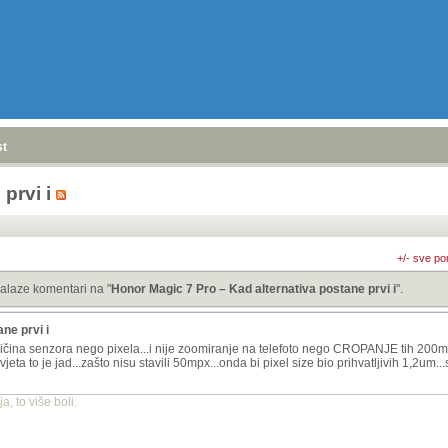
stranica
»
prvi i
+/- sve po
alaze komentari na "
Honor Magic 7 Pro – Kad alternativa postane prvi i
".
ne prvi i
ličina senzora nego pixela...i nije zoomiranje na telefoto nego CROPANJE tih 200m
vjeta to je jad...zašto nisu stavili 50mpx...onda bi pixel size bio prihvatljivih 1,2um
, to više boli.