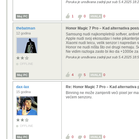
Poruka je uređivana zadnji put sub 5.4.2025 18:2
1
0
0
Moj PC
HVALA
thebatman
Honor Magic 7 Pro – Kad alternativa posta
12 godina
Samsung nudi najkompletniji softver, antiref
Apple nudi svoj ekosustav i neke pikanterije 
Xiaomi nudi leicu, velik senzor i napredan
Honor ne nudi ništa što ovi drugi nemaju. S
Ne vidim razloga zasto bi iko da +1000e za
Poruka je uređivana zadnji put sub 5.4.2025 18:
OFFLINE
4
5
0
Moj PC
HVALA
dax-lax
Re: Honor Magic 7 Pro – Kad alternativa 
15 godina
Binning ne može zamjeniti veći pixel jer mat
većem senzoru.
OFFLINE
0
0
0
Moj PC
HVALA