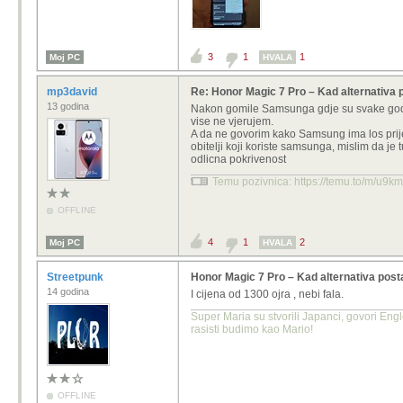
3
1
1
Moj PC
HVALA
mp3david
Re: Honor Magic 7 Pro – Kad alternativa 
13 godina
Nakon gomile Samsunga gdje su svake godine 
vise ne vjerujem.
A da ne govorim kako Samsung ima los prije
obitelji koji koriste samsunga, mislim da je 
odlicna pokrivenost
Temu pozivnica: https://temu.to/m/u9k
OFFLINE
4
1
2
Moj PC
HVALA
Streetpunk
Honor Magic 7 Pro – Kad alternativa posta
14 godina
I cijena od 1300 ojra , nebi fala.
Super Maria su stvorili Japanci, govori Eng
rasisti budimo kao Mario!
OFFLINE