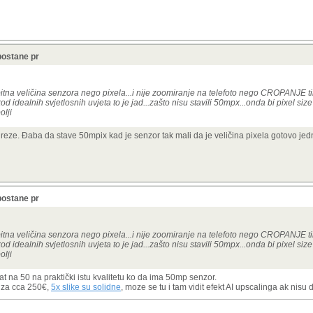
postane pr
itna veličina senzora nego pixela...i nije zoomiranje na telefoto nego CROPANJE t
d idealnih svjetlosnih uvjeta to je jad...zašto nisu stavili 50mpx...onda bi pixel size 
olji
je reze. Đaba da stave 50mpix kad je senzor tak mali da je veličina pixela gotovo j
postane pr
itna veličina senzora nego pixela...i nije zoomiranje na telefoto nego CROPANJE t
d idealnih svjetlosnih uvjeta to je jad...zašto nisu stavili 50mpx...onda bi pixel size 
olji
na 50 na praktički istu kvalitetu ko da ima 50mp senzor.
 za cca 250€,
5x slike su solidne
, moze se tu i tam vidit efekt AI upscalinga ak nisu d