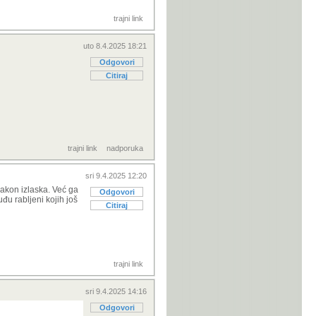
trajni link
uto 8.4.2025 18:21
Odgovori
Citiraj
trajni link
nadporuka
sri 9.4.2025 12:20
nakon izlaska. Već ga
Odgovori
đu rabljeni kojih još
Citiraj
trajni link
sri 9.4.2025 14:16
Odgovori