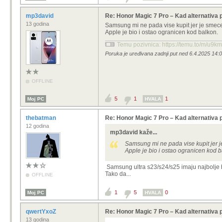
mp3david
Re: Honor Magic 7 Pro – Kad alternativa 
13 godina
Samsung mi ne pada vise kupit jer je smece
Apple je bio i ostao ogranicen kod balkon.
Temu pozivnica: https://temu.to/m/u9k
Poruka je uređivana zadnji put ned 6.4.2025 14:
OFFLINE
5
1
1
Moj PC
HVALA
thebatman
Re: Honor Magic 7 Pro – Kad alternativa 
12 godina
mp3david kaže...
Samsung mi ne pada vise kupit jer 
Apple je bio i ostao ogranicen kod b
Samsung ultra s23/s24/s25 imaju najbolje 
Tako da...
OFFLINE
1
5
0
Moj PC
HVALA
qwertYxoZ
Re: Honor Magic 7 Pro – Kad alternativa 
13 godina