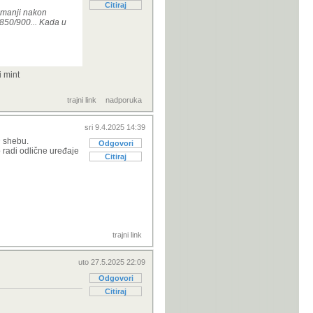
Citiraj
 smanji nakon
 850/900... Kada u
i mint
trajni link
nadporuka
sri 9.4.2025 14:39
D shebu.
Odgovori
 radi odlične uređaje
Citiraj
trajni link
uto 27.5.2025 22:09
Odgovori
Citiraj