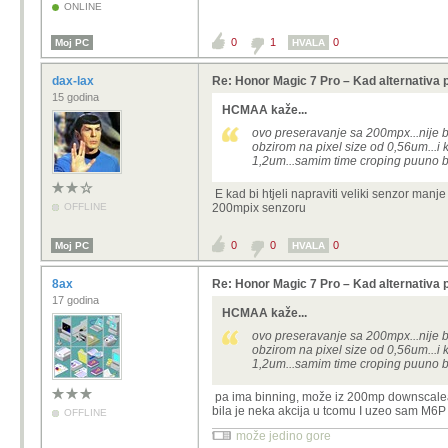
ONLINE
0
1
0
Moj PC
HVALA
dax-lax
Re: Honor Magic 7 Pro – Kad alternativa 
15 godina
HCMAA kaže...
ovo preseravanje sa 200mpx...nije b
obzirom na pixel size od 0,56um...i ko
1,2um...samim time croping puuno b
E kad bi htjeli napraviti veliki senzor man
OFFLINE
200mpix senzoru
0
0
0
Moj PC
HVALA
8ax
Re: Honor Magic 7 Pro – Kad alternativa 
17 godina
HCMAA kaže...
ovo preseravanje sa 200mpx...nije b
obzirom na pixel size od 0,56um...i ko
1,2um...samim time croping puuno b
pa ima binning, može iz 200mp downscaleat 
bila je neka akcija u tcomu I uzeo sam M6P
OFFLINE
može jedino gore