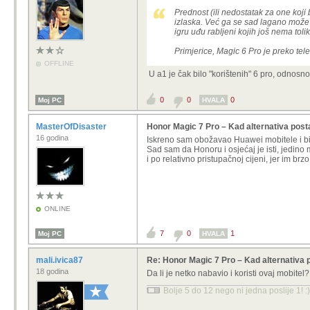
Prednost (ili nedostatak za one koji
izlaska. Već ga se sad lagano može 
igru uđu rabljeni kojih još nema toliko
Primjerice, Magic 6 Pro je preko tel
OFFLINE
U a1 je čak bilo "korištenih" 6 pro, odnosno, 
0
0
0
Moj PC
HVALA
MasterOfDisaster
Honor Magic 7 Pro – Kad alternativa posta
16 godina
Iskreno sam obožavao Huawei mobitele i bili
Sad sam da Honoru i osjećaj je isti, jedin
i po relativno pristupačnoj cijeni, jer im b
ONLINE
7
0
1
Moj PC
HVALA
mali.ivica87
Re: Honor Magic 7 Pro – Kad alternativa 
18 godina
Da li je netko nabavio i koristi ovaj mobitel?
Bolje 5 do 12 nego ni jedna poslije 1! :)