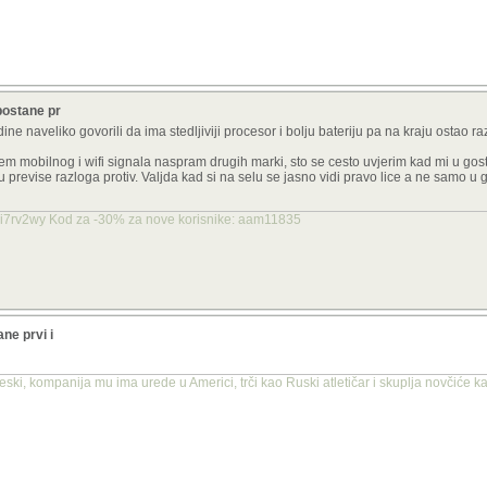
postane pr
naveliko govorili da ima stedljiviji procesor i bolju bateriju pa na kraju ostao ra
m mobilnog i wifi signala naspram drugih marki, sto se cesto uvjerim kad mi u gos
tu previse razloga protiv. Valjda kad si na selu se jasno vidi pravo lice a ne samo u
mi7rv2wy Kod za -30% za nove korisnike: aam11835
ne prvi i
leski, kompanija mu ima urede u Americi, trči kao Ruski atletičar i skuplja novčiće 