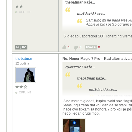
thebatman kaže...
OFFLINE
mp3david kaže...
Samsung mi ne pada vise kup
Apple je bio i ostao ogranic
Samsung ultra s23/s24/s25 imaju na
Si gledao usporedbu SOT I charging vrem
Tako da...
1
0
0
Moj PC
HVALA
thebatman
Re: Honor Magic 7 Pro – Kad alternativa 
12 godina
qwertYxoZ kaže...
thebatman kaže...
mp3david kaže...
OFFLINE
Samsung mi ne pada v
Apple je bio i ostao 
A ne moram gledati, kupim svaki novi flags
Samsungu treba dat koji dan da se stabilizira
Inace ovo tipkam sa honora 7 pro koji je jo
Samsung ultra s23/s24/s25 i
nego ijedan drugi mob.
Tako da...
Si gledao usporedbu SOT I chargin