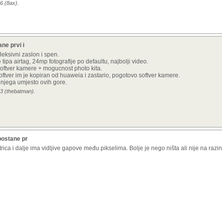
6 (8ax).
ne prvi i
leksivni zaslon i spen.
tipa airtag, 24mp fotografije po defaultu, najbolji video.
 softver kamere + mogucnost photo kita.
oftver im je kopiran od huaweia i zastario, pogotovo softver kamere.
 njega umjesto ovih gore.
53 (thebatman).
postane pr
rica i dalje ima vidljive gapove među pikselima. Bolje je nego ništa ali nije na razi