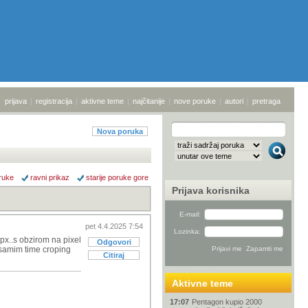
prijava
|
registracija
|
aktivne teme
|
najčitanije
|
nove poruke
|
autori
|
pretraga
Nova poruka
ruke
ravni prikaz
starije poruke gore
Prijava korisnika
E-mail:
pet 4.4.2025 7:54
Lozinka:
px..s obzirom na pixel
Odgovori
...samim time croping
Citiraj
Aktivne teme
17:07
Pentagon kupio 2000