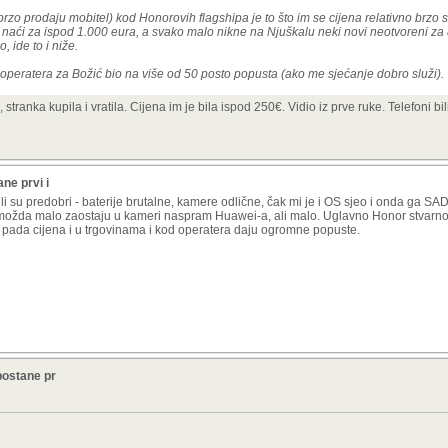
 brzo prodaju mobitel) kod Honorovih flagshipa je to što im se cijena relativno brzo
naći za ispod 1.000 eura, a svako malo nikne na Njuškalu neki novi neotvoreni za
, ide to i niže.
eoperatera za Božić bio na više od 50 posto popusta (ako me sjećanje dobro služi).
stranka kupila i vratila. Cijena im je bila ispod 250€. Vidio iz prve ruke. Telefoni bil
ne prvi i
 su predobri - baterije brutalne, kamere odlične, čak mi je i OS sjeo i onda ga SA
o možda malo zaostaju u kameri naspram Huawei-a, ali malo. Uglavno Honor stvarno
rzo pada cijena i u trgovinama i kod operatera daju ogromne popuste.
postane pr