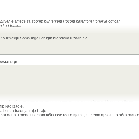
it jer je smece sa sporim punjenjem i losom baterijom.Honor je odlican
en kod balkon.
jbolje baterije u android svijetu i u 30 min se napune 70%. U 60 min 100%.
ena izmedju Samsunga i drugih brandova u zadnje?
postane pr
ise kupit jer je smece sa sporim punjenjem i losom baterijom.Honor je odlican
ogranicen kod balkon.
hip kad izadje.
 i onda baterija traje i traje.
š par dana u mene i nemam ništa lose reci o njemu, ali nema apsolutno ništa radi ce
maju najbolje baterije u android svijetu i u 30 min se napune 70%. U 60 min 100%
g vremena izmedju Samsunga i drugih brandova u zadnje?