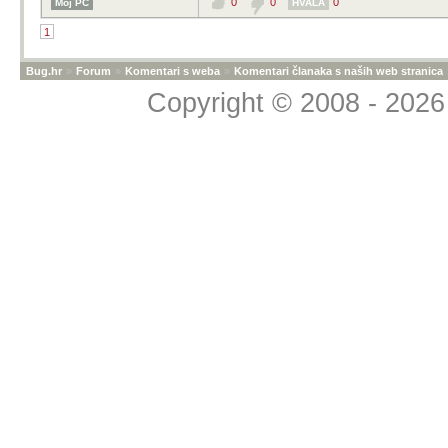
0
0
0
Moj PC
HVALA
1
Bug.hr
»
Forum
»
Komentari s weba
»
Komentari članaka s naših web stranica
Copyright © 2008 - 2026 