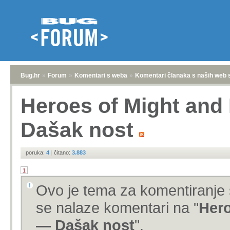
Bug.hr
»
Forum
»
Komentari s weba
»
Komentari članaka s naših web 
Heroes of Might and
Dašak nost
poruka:
4
|
čitano:
3.883
1
Ovo je tema za komentiranje 
se nalaze komentari na "
Hero
— Dašak nost
".