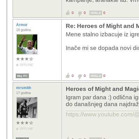
0
0
0
HVALA
Armor
Re: Heroes of Might and 
18 godina
Mene stalno izbacuje iz igr
Inače mi se dopada novi dio
OFFLINE
0
0
0
Moj PC
HVALA
mrsmith
Heroes of Might and Magi
17 godina
Igram par dana :) odlična i
do današnjeg dana najdraž
https://www.youtube.com
OFFLINE