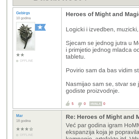
Gebirgs
Heroes of Might and Magi
10 godina
Logicki i izvedben, muzicki,
Sjecam se jednog jutra u 
i primjetio jednog mladca o
tabletu.
OFFLINE
Povirio sam da bas vidim s
Nasmijao sam se, stvar se j
godiste proizvodnje.
5
0
0
HVALA
Mar
Re: Heroes of Might and 
18 godina
Već par godina igram HoMM
ekspanzija koja je popravil
OFFLINE
kampanje, artefakte itd. Vr