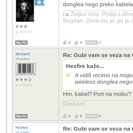
donglea nego preko kabela
Željko Vela: Phillip Lahm
Bogdan: Zima mu je, jer je 
OFFLINE
0
0
1
Moj PC
HVALA
deckard
Re: Gubi vam se veza na 
18 godina
Hexfire kaže...
A vidiš recimo na moje
wireless donglea nego
OFFLINE
Hm, kabel? Port na mobu? 
Deckard
0
0
0
Moj PC
HVALA
Hexfire
Re: Gubi vam se veza na 
15 godina