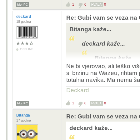
1
0
0
Moj PC
HVALA
deckard
Re: Gubi vam se veza na 
18 godina
Bitanga kaže...
deckard kaže...
OFFLINE
Bitanga kaže...
Ne bi vjerovao, ali teško vi
Kabel je kabel
si brzinu na Wazeu, rihta
imam razumje
totalna navika. Ma nema ša
tehnologiju.
Deckard
Je, ok po doma. Al
negdje, pa odšteka
1
0
0
Moj PC
HVALA
relacija. Ono, gnj
Bitanga
Re: Gubi vam se veza na 
17 godina
Za kratke relacije mož
deckard kaže...
auto, zar ne?