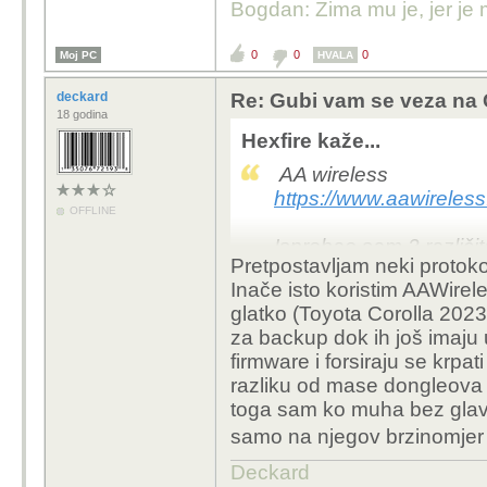
Bogdan: Zima mu je, jer je 
0
0
0
Moj PC
HVALA
deckard
Re: Gubi vam se veza na 
18 godina
Hexfire kaže...
AA wireless
https://www.aawireless
OFFLINE
Isprobao sam 3 različ
Pretpostavljam neki protoko
pa ne vjerujem da je d
Inače isto koristim AAWirele
jednostavno prekine v
glatko (Toyota Corolla 202
da treba koristiti certif
za backup dok ih još imaju 
ponovno što nije baš n
firmware i forsiraju se krpa
puta u kratkom roku p
razliku od mase dongleova
redu. Rijetko koristim
toga sam ko muha bez glave,
da radi. Iako si ponek
samo na njegov brzinomje
upozorenja na promet i
Deckard