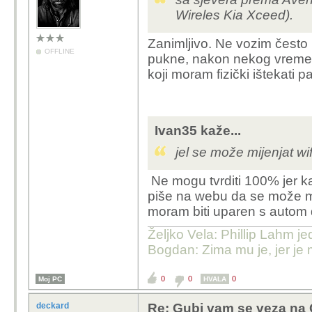
Wireles Kia Xceed).
Zanimljivo. Ne vozim često 
OFFLINE
pukne, nakon nekog vremena
koji moram fizički ištekati p
Ivan35 kaže...
jel se može mijenjat wi
Ne mogu tvrditi 100% jer kak
piše na webu da se može mij
moram biti uparen s autom da
Željko Vela: Phillip Lahm j
Bogdan: Zima mu je, jer je 
0
0
0
Moj PC
HVALA
deckard
Re: Gubi vam se veza na 