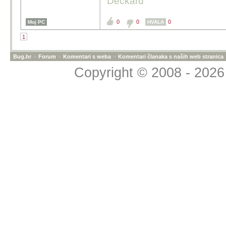
Deckard
0
0
0
Moj PC
HVALA
1
Bug.hr
»
Forum
»
Komentari s weba
»
Komentari članaka s naših web stranica
Copyright © 2008 - 2026 