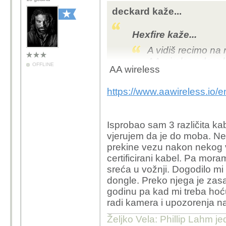
deckard kaže...
Hexfire kaže...
A vidiš recimo na
AA wireless dongl
OFFLINE
AA wireless
Hm, kabel? Port na mo
https://www.aawireless.io/e
Isprobao sam 3 različita k
vjerujem da je do moba. Ne
prekine vezu nakon nekog vr
certificirani kabel. Pa mora
sreća u vožnji. Dogodilo mi
dongle. Preko njega je zasa
godinu pa kad mi treba hoć
radi kamera i upozorenja na
Željko Vela: Phillip Lahm j