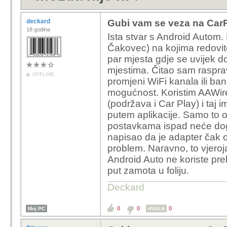
deckard
Gubi vam se veza na CarP
18 godina
Ista stvar s Android Autom.
Čakovec) na kojima redovito
par mjesta gdje se uvijek dog
mjestima. Čitao sam raspra
OFFLINE
promjeni WiFi kanala ili ba
mogućnost. Koristim AAWire
(podržava i Car Play) i ta
putem aplikacije. Samo to o
postavkama ispad neće dog
napisao da je adapter čak om
problem. Naravno, to vjeroja
Android Auto ne koriste pr
put zamota u foliju.
Deckard
0
0
0
Moj PC
HVALA