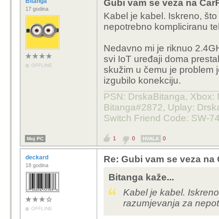
Bitanga
Gubi vam se veza na CarP
17 godina
Kabel je kabel. Iskreno, št
nepotrebno kompliciranu te
Nedavno mi je riknuo 2.4GH
svi IoT uređaji doma prestal
OFFLINE
skužim u čemu je problem j
izgubilo konekciju.
PSN: DrskaBitanga, Xbox: M
Bitanga#2872, Uplay: Drska
Switch Friend Code: SW-7
1
0
0
Moj PC
HVALA
deckard
Re: Gubi vam se veza na 
18 godina
Bitanga kaže...
Kabel je kabel. Iskreno
razumjevanja za nepot
OFFLINE