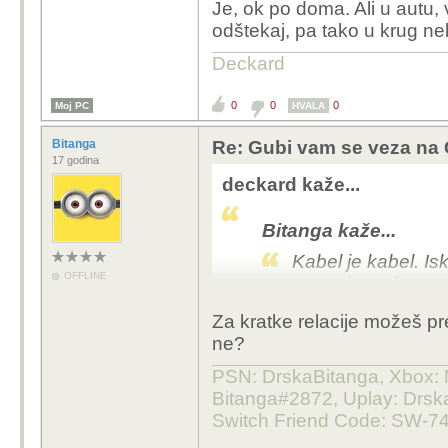
Je, ok po doma. Ali u autu,
odštekaj, pa tako u krug nek
Deckard
0
0
0
Moj PC
HVALA
Bitanga
Re: Gubi vam se veza na 
17 godina
deckard kaže...
Bitanga kaže...
Kabel je kabel. Is
OFFLINE
razumjevanja za n
Za kratke relacije možeš pr
Je, ok po doma. Ali u a
ne?
pa odštekaj, pa tako u 
gnjavaža.
PSN: DrskaBitanga, Xbox: M
Bitanga#2872, Uplay: Drska
Switch Friend Code: SW-7