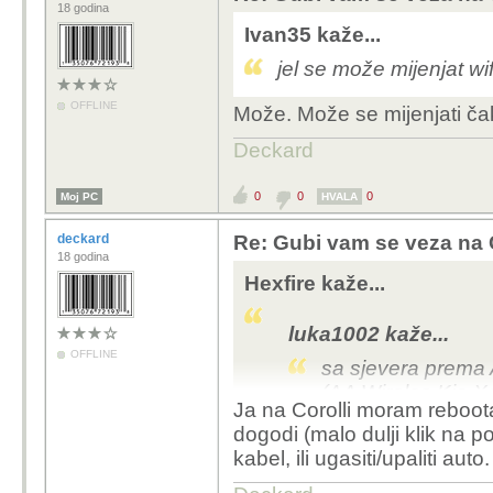
18 godina
Ivan35 kaže...
jel se može mijenjat wi
OFFLINE
Može. Može se mijenjati ča
Deckard
0
0
0
Moj PC
HVALA
deckard
Re: Gubi vam se veza na 
18 godina
Hexfire kaže...
luka1002 kaže...
OFFLINE
sa sjevera prema
(AA Wireles Kia X
Ja na Corolli moram reboota
dogodi (malo dulji klik na po
Zanimljivo. Ne vozim č
kabel, ili ugasiti/upaliti auto.
kad i pukne, nakon ne
razliku od kabla koji mo