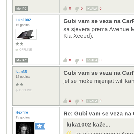
0
0
0
Moj PC
HVALA
luka1002
Gubi vam se veza na CarP
16 godina
sa sjevera prema
Avenue M
Kia Xceed).
OFFLINE
0
0
0
Moj PC
HVALA
Ivan35
Gubi vam se veza na CarP
12 godina
jel se može mijenjat wifi k
OFFLINE
0
0
0
HVALA
Hexfire
Re: Gubi vam se veza na 
15 godina
luka1002 kaže...
sa sjevera prema
Aven