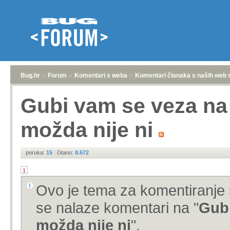
Bug.hr
»
Forum
»
Komentari s weba
»
Komentari članaka s naših web 
Gubi vam se veza na
možda nije ni
poruka:
15
|
čitano:
8.672
1
Ovo je tema za komentiranje 
se nalaze komentari na "
Gubi
možda nije ni
".