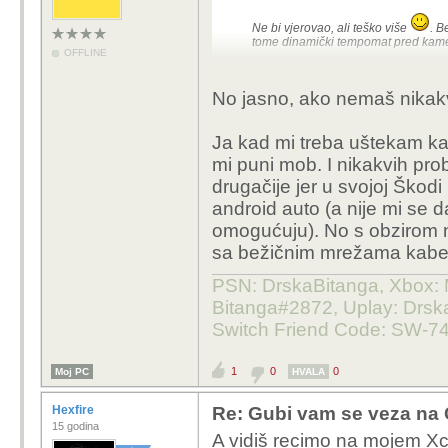
Ne bi vjerovao, ali teško više
. B
tome dinamički tempomat pred kame
OFFLINE
No jasno, ako nemaš nikakvi
Ja kad mi treba uštekam kab
mi puni mob. I nikakvih pr
drugačije jer u svojoj Ško
android auto (a nije mi se da
omogućuju). No s obzirom n
sa bežičnim mrežama kabel m
PSN: DrskaBitanga, Xbox: M
Bitanga#2872, Uplay: Drska
Switch Friend Code: SW-7
1
0
0
Moj PC
HVALA
Hexfire
Re: Gubi vam se veza na 
15 godina
A vidiš recimo na mojem Xc