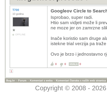
T700
Googleov Circle to Sear
10 godina
Isprobao, super radi.
Htio sam vidjeti može li pre
ne moze jer on zamrzne sli
OFFLINE
Inače koristio sam druge ala
istekne trial verzija pa traž
Ovo je brzo i jednostavno r
0
0
0
HVALA
1
Bug.hr
»
Forum
»
Komentari s weba
»
Komentari članaka s naših web stranica
Copyright © 2008 - 2026 