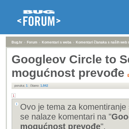
Bug.hr
»
Forum
»
Komentari s weba
»
Komentari članaka s naših web 
Googleov Circle to 
mogućnost prevođe
poruka:
1
|
čitano:
1.842
1
Ovo je tema za komentiranje 
se nalaze komentari na "
Goog
mogućnost prevođe
".