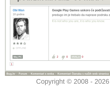
Obi Wan
Google Play Games uskoro će podržavat
18 godina
predugo im je trebalo da naprave podrsku 
It is not who you are, it is who you know.
OFFLINE
2
0
0
Moj PC
HVALA
1
Bug.hr
»
Forum
»
Komentari s weba
»
Komentari članaka s naših web stranica
Copyright © 2008 - 2026 