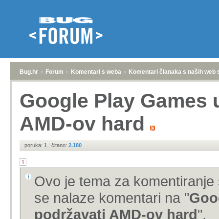
Bug.hr
»
Forum
»
Komentari s weba
»
Komentari članaka s naših web 
Google Play Games u
AMD-ov hard
poruka:
1
|
čitano:
2.180
1
Ovo je tema za komentiranje 
se nalaze komentari na "
Goo
podržavati AMD-ov hard
".