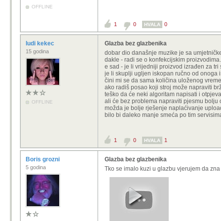
OFFLINE
1
0
0
HVALA
ludi kekec
Glazba bez glazbenika
15 godina
dobar dio današnje muzike je sa umjetničke
dakle - radi se o konfekcijskim proizvodima.
e sad - je li vrijedniji proizvod izrađen za t
je li skuplji ugljen iskopan ručno od onoga
čini mi se da sama količina uloženog vremen
ako radiš posao koji stroj može napraviti brže 
teško da će neki algoritam napisati i otpjev
ali će bez problema napraviti pjesmu bolju
OFFLINE
možda je bolje rješenje naplaćivanje upload
bilo bi daleko manje smeća po tim servisim
1
0
1
HVALA
Boris grozni
Glazba bez glazbenika
5 godina
Tko se imalo kuzi u glazbu vjerujem da zna