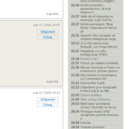
novu svemirsku maglicu
22:44
AI drži američko
gospodarstvo, ali to je
njegova n
trajni link
22:37
Veliki dio AI industrije su
marksisti, kaže šef Pa
22:37
NASA operacijom "Bing
sub 4.7.2026 10:07
Bang" osigurala još barem
go
Odgovori
22:31
SpaceX više zarađuje od
Citiraj
umjetne inteligencije nego
22:13
Je li više došao kraj
fantazije „svi-mogu-biti-pro
22:11
Napajanja za vašu
konfiguraciju (P&O)
21:39
Nosite li sat?
21:37
Pomoć pri odabiru mobitela
21:36
Nissan Qashqai e-Power za
Guinnessa: prešao gotovo
21:29
Klon Norton Commandera
za Commodore 64
trajni link
21:21
Koji monitor kupiti
21:12
Objavljene prve fotografije
kratera koji je na Mje
sub 4.7.2026 10:13
21:02
Stupna bušilica
Odgovori
21:00
Slike vašeg Hardvera
20:53
Bijeli haker promijenio
Citiraj
stranu? Doznalo se tko je
20:24
Pentagon kupio 2000
ukrajinskih jurišnih dronova
u
20:08
Garmin
19:33
Youtube premium