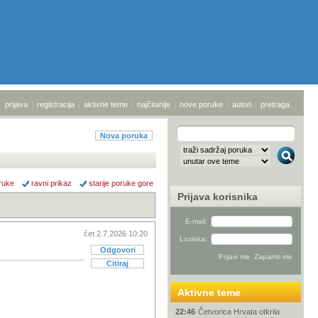
prijava
|
registracija
|
aktivne teme
|
najčitanije
|
nove poruke
|
autori
|
pretraga
Nova poruka
ruke
ravni prikaz
starije poruke gore
Prijava korisnika
E-mail:
čet 2.7.2026 10:20
Lozinka:
Odgovori
Citiraj
Aktivne teme
22:46
Četvorica Hrvata otkrila