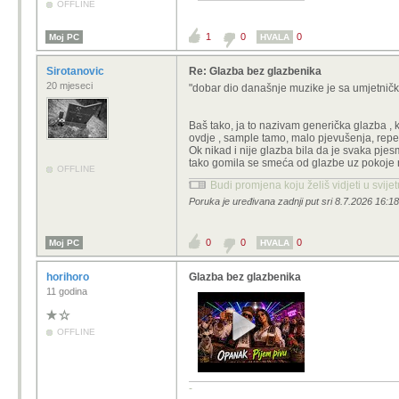
OFFLINE
1
0
0
Moj PC
HVALA
Sirotanovic
Re: Glazba bez glazbenika
20 mjeseci
"dobar dio današnje muzike je sa umjetničk
Baš tako, ja to nazivam generička glazba , k
ovdje , sample tamo, malo pjevušenja, repe
Ok nikad i nije glazba bila da je svaka pje
tako gomila se smeća od glazbe uz pokoje 
OFFLINE
Budi promjena koju želiš vidjeti u svije
Poruka je uređivana zadnji put sri 8.7.2026 16:18
0
0
0
Moj PC
HVALA
horihoro
Glazba bez glazbenika
11 godina
OFFLINE
-