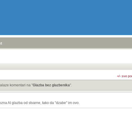
stranica
»
+/- sve po
alaze komentari na "
Glazba bez glazbenika
".
zna AI glazba od stvarne, tako da "dzabe" im ovo.