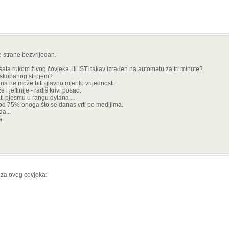
 strane bezvrijedan.
ri sata rukom živog čovjeka, ili ISTI takav izrađen na automatu za tri minute?
 iskopanog strojem?
a ne može biti glavno mjerilo vrijednosti.
i jeftinije - radiš krivi posao.
ati pjesmu u rangu dylana ...
 od 75% onoga što se danas vrti po medijima.
a...
a
 za ovog covjeka: