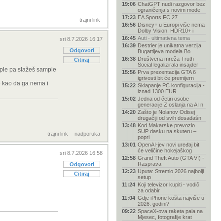
19:06
ChatGPT nudi razgovor bez
ograničenja s novim mode
17:23
EA Sports FC 27
trajni link
16:56
Disney+ u Europi više nema
Dolby Vision, HDR10+ i
16:45
Auti - ultimativna tema
sri 8.7.2026 16:17
16:39
Destrier je unikatna verzija
Odgovori
Bugattijeva modela Bo
16:38
Društvena mreža Truth
Citiraj
Social legalizirala insajder
ample pa slažeš sample
15:56
Prva prezentacija GTA 6
igrivosti bit će premijern
e kao da ga nema i
15:22
Sklapanje PC konfiguracija -
iznad 1300 EUR
15:02
Jedna od četiri osobe
generacije Z oslanja na AI n
14:20
Zašto je Nolanov Odisej
drugačiji od svih dosadašn
13:48
Kod Makarske prevozio
SUP dasku na skuteru –
trajni link
nadporuka
popri
13:01
OpenAI-jev novi uređaj bit
će veličine hokejaškog
sri 8.7.2026 16:58
12:58
Grand Theft Auto (GTA VI) -
Rasprava
Odgovori
12:23
Uputa: Stremio 2026 najbolji
Citiraj
setup
11:24
Koji televizor kupiti - vodič
za odabir
11:04
Gdje iPhone košta najviše u
2026. godini?
09:22
SpaceX-ova raketa pala na
Mjesec, fotografije krat