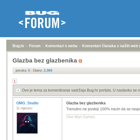
Bug.hr
»
Forum
»
Komentari s weba
»
Komentari članaka s naših web 
Glazba bez glazbenika
poruka:
5
|
čitano:
2.369
1
Ovo je tema za komentiranje sadržaja Bug.hr portala. U nastavku se n
OMG_Studio
Glazba bez glazbenika
11 mjeseci
Trenutno ne postoji 100% nacin da se raspo
One Man Games