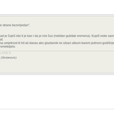
e strane bezvrijedan".
ad je čuješ isto ti je kao i da je nisi čuo (nebitan gubitak vremena). Kupiš neke s
at.
sma umjetnost ili hit ali danas ako glazbenik ne izbaci album barem jednom godišnj
remekdjelo.
tu ASICS
 (Sirotanovic).