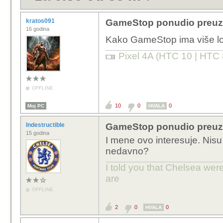
kratos091
GameStop ponudio preuzi
16 godina
Kako GameStop ima više l
Pixel 4A (HTC 10 | HTC 
OFFLINE
10
0
0
Moj PC
HVALA
Indestructible
GameStop ponudio preuzi
15 godina
I mene ovo interesuje. Nisu l
nedavno?
I told you that Chelsea wer
are
OFFLINE
2
0
0
HVALA