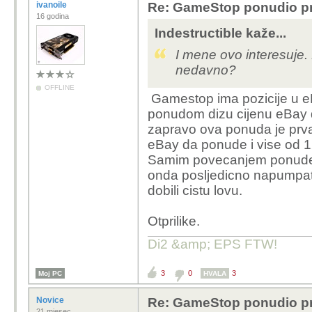
ivanoile
Re: GameStop ponudio pr
16 godina
Indestructible kaže...
I mene ovo interesuje. N
nedavno?
OFFLINE
Gamestop ima pozicije u e
ponudom dizu cijenu eBay dio
zapravo ova ponuda je prva 
eBay da ponude i vise od 1
Samim povecanjem ponude, di
onda posljedicno napumpat 
dobili cistu lovu.
Otprilike.
Di2 &amp; EPS FTW!
3
0
3
Moj PC
HVALA
Novice
Re: GameStop ponudio pr
21 mjesec