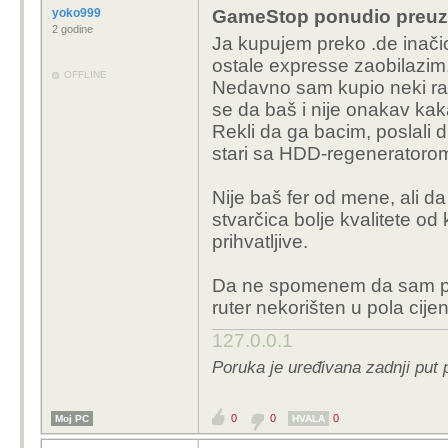
yoko999
GameStop ponudio preuzi
2 godine
Ja kupujem preko .de inačic
ostale expresse zaobilazim,
OFFLINE
Nedavno sam kupio neki rab
se da baš i nije onakav kaka
Rekli da ga bacim, poslali 
stari sa HDD-regeneratorom 
Nije baš fer od mene, ali da 
stvarčica bolje kvalitete od 
prihvatljive.
Da ne spomenem da sam pre
ruter nekorišten u pola cije
127.0.0.1
Poruka je uređivana zadnji put 
0
0
0
Moj PC
HVALA