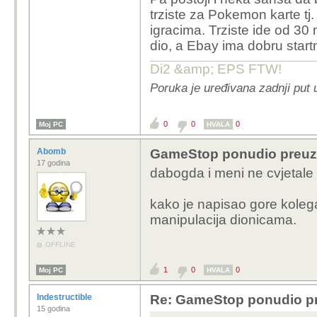
profit svoje pozic
trziste za Pokemon karte tj. 
se druge firme, k
igracima. Trziste ide od 30 
125$ po dionici k
dio, a Ebay ima dobru startn
Samim povecanjem 
GME-a, koji ce o
Di2 &amp; EPS FTW!
dionicu i vjerovatn
Poruka je uređivana zadnji put u
Otprilike.
0
0
0
Moj PC
HVALA
A zamisli scenarij da E
Abomb
GameStop ponudio preuzi
17 godina
dabogda i meni ne cvjetale r
kako je napisao gore koleg
manipulacija dionicama.
OFFLINE
1
0
0
Moj PC
HVALA
Indestructible
Re: GameStop ponudio pr
15 godina