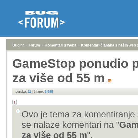
Bug.hr
»
Forum
»
Komentari s weba
»
Komentari članaka s naših web 
GameStop ponudio p
za više od 55 m
poruka:
11
|
čitano:
6.588
1
Ovo je tema za komentiranje 
se nalaze komentari na "
Gam
za više od 55 m
".