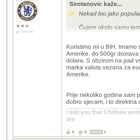
Sirotanovic kaže...
Nekad bio jako populara
Čujem okolo samo temu
OFFLINE
Koristimo mi u BiH. Imamo 
Amerike. do 500gr dostava k
dolara. S obzirom na pad vri
marka valuta vezana za euro,
Amerike.
Prije nekoliko godina sam p
dobro sjecam, i to direktna
I told you that Chelsea wer
are
0
0
1
HVALA