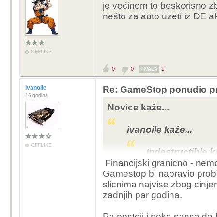
je većinom to beskorisno z
nešto za auto uzeti iz DE ak
OFFLINE
0
0
1
HVALA
ivanoile
Re: GameStop ponudio pr
16 godina
Novice kaže...
ivanoile kaže...
OFFLINE
Indestructible k
Financijski granicno - nemo
I mene ovo inte
Gamestop bi napravio prob
pred bankro
slicnima najvise zbog cinje
zadnjih par godina.
Gamestop ima poz
$, ovom ponudom d
Pa postoji i neka sansa da bi