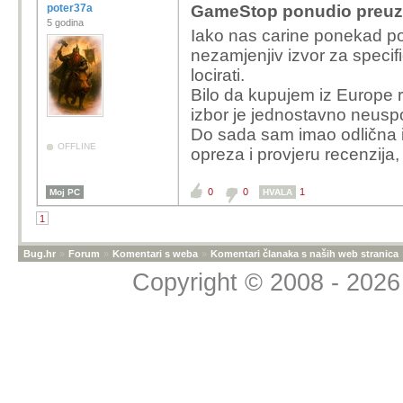
poter37a
GameStop ponudio preuzi
5 godina
Iako nas carine ponekad poš
nezamjenjiv izvor za speci
locirati.
Bilo da kupujem iz Europe rad
izbor je jednostavno neusp
Do sada sam imao odlična i
OFFLINE
opreza i provjeru recenzija
0
0
1
Moj PC
HVALA
1
Bug.hr
»
Forum
»
Komentari s weba
»
Komentari članaka s naših web stranica
Copyright © 2008 - 2026 