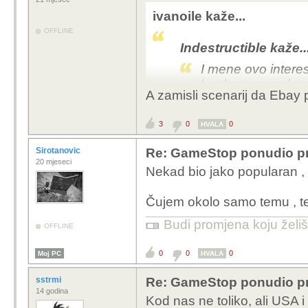
ivanoile kaže...
OFFLINE
Indestructible kaže..
I mene ovo interesuj
bankrotom neda
A zamisli scenarij da Ebay 
Gamestop ima pozicije
3
0
0
ovom ponudom dizu cije
HVALA
pozicije. Ali zapravo o
Sirotanovic
Re: GameStop ponudio pr
koje zapravo zele eBay
20 mjeseci
Nekad bio jako popularan , n
GME nudi.
Samim povecanjem ponud
Čujem okolo samo temu , t
koji ce onda posljedic
prodati da bi dobili cis
Budi promjena koju želiš 
OFFLINE
Otprilike.
0
0
0
Moj PC
HVALA
sstrmi
Re: GameStop ponudio pr
14 godina
Kod nas ne toliko, ali USA i