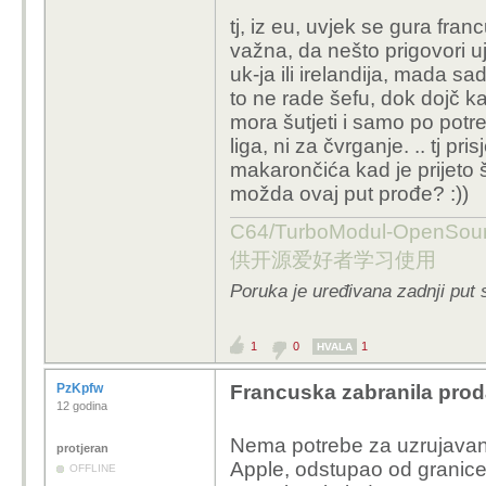
tj, iz eu, uvjek se gura fra
važna, da nešto prigovori u
uk-ja ili irelandija, mada sa
to ne rade šefu, dok dojč ka
mora šutjeti i samo po potreb
liga, ni za čvrganje. .. tj p
makarončića kad je prijeto
možda ovaj put prođe? :))
C64/TurboModul-OpenS
供开源爱好者学习使用
Poruka je uređivana zadnji put 
1
0
1
HVALA
PzKpfw
Francuska zabranila prod
12 godina
Nema potrebe za uzrujavanje
protjeran
Apple, odstupao od granice
OFFLINE