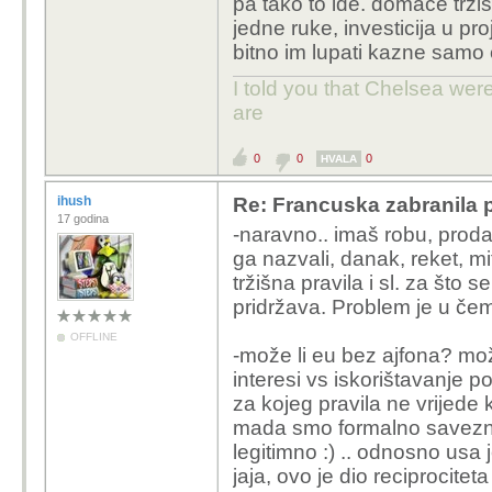
pa tako to ide. domace trzis
porezne olakšice ili bre
jedne ruke, investicija u pr
bitno im lupati kazne samo e
btw, rekao bi da su na
o povlačenju s tržišta..
I told you that Chelsea wer
posjeduju.. i kao dizelg
are
se da će joj ujko opalit
radi, jer ujko je ipak t
0
0
0
HVALA
tj, iz eu, uvjek se gura
ihush
Re: Francuska zabranila 
17 godina
poznata-važna, da nešt
-naravno.. imaš robu, proda
prekokanalne kolonije u
ga nazvali, danak, reket, mito
kontinentalni posjedi j
tržišna pravila i sl. za što 
prva eu sila iz povijes
pridržava. Problem je u če
otvoriti kasicu za troško
OFFLINE
prisječam se još u tru
-može li eu bez ajfona? može
šampanjcem pa dobio č
interesi vs iskorištavanje p
:))
za kojeg pravila ne vrijede k
mada smo formalno saveznici
legitimno :) .. odnosno usa 
jaja, ovo je dio reciprociteta