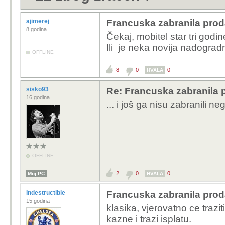
ajimerej
Francuska zabranila prod
8 godina
Čekaj, mobitel star tri godine
Ili je neka novija nadogra
OFFLINE
8
0
0
HVALA
sisko93
Re: Francuska zabranila 
16 godina
... i još ga nisu zabranili 
OFFLINE
2
0
0
Moj PC
HVALA
Indestructible
Francuska zabranila prod
15 godina
klasika, vjerovatno ce trazi
kazne i trazi isplatu.