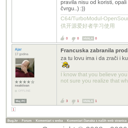
pravila nisu od koristi, opali t
čvrgu..) :))
C64/TurboModul-OpenS
供开源爱好者学习使用
0
0
0
HVALA
Ajar
Francuska zabranila prod
17 godina
za tu lovu ima i da zrači i k
I know that you believe you
not sure you realize that w
neaktivan
OFFLINE
3
1
1
Moj PC
HVALA
1
Bug.hr
»
Forum
»
Komentari s weba
»
Komentari članaka s naših web stranica