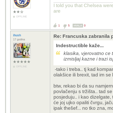
I told you that Chelsea wer
are
OFFLINE
1
5
0
HVALA
ihush
Re: Francuska zabranila 
17 godina
Indestructible kaže...
klasika, vjerovatno ce 
izmisljaj kazne i trazi is
OFFLINE
-tako i treba.. tj kad kompan
olakšice ili brexit, tad im s
btw, rekao bi da su namjern
povlačenju s tržišta.. tad se
posjeduju.. i kao dizelgate, 
će joj ujko opaliti čvrgu, jač
ipak thešef... no tko zna, 