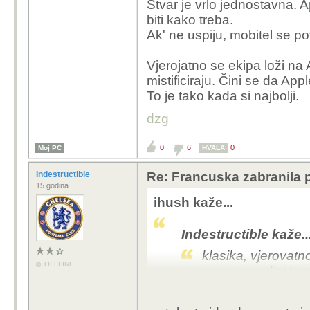
Stvar je vrlo jednostavna. Ap
biti kako treba.
Ak' ne uspiju, mobitel se po
Vjerojatno se ekipa loži na
mistificiraju. Čini se da App
To je tako kada si najbolji.
dzg
0
6
0
Moj PC
HVALA
Indestructible
Re: Francuska zabranila 
15 godina
ihush kaže...
Indestructible kaže..
klasika, vjerovatno
OFFLINE
samo izmisljaj kazn
-tako i treba.. tj kad ko