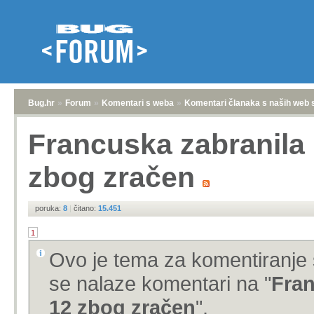
Bug.hr
»
Forum
»
Komentari s weba
»
Komentari članaka s naših web 
Francuska zabranila
zbog zračen
poruka:
8
|
čitano:
15.451
1
Ovo je tema za komentiranje 
se nalaze komentari na "
Fran
12 zbog zračen
".