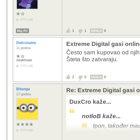
OFFLINE
1
1
0
Moj PC
HVALA
Dekrznator
Extreme Digital gasi onli
11 godina
Često sam kupovao od njih
Šteta što zatvaraju.
neaktivan
OFFLINE
2
0
0
HVALA
Bitanga
Re: Extreme Digital gasi 
17 godina
DuxCro kaže...
notloB kaže...
Ipon, također mađa
OFFLINE
tako da moguće ko
Ovo je već druga n