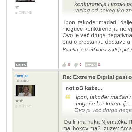
konkurencija i visoki po
razlog od nekog tko zn
OFFLINE
Ipon, također mađari i dalj
moguće konkurencija, ne vj
Ovo je već druga negativna 
onu o prestanku dostave u
Poruka je uređivana zadnji put s
0
0
0
Moj PC
HVALA
DuxCro
Re: Extreme Digital gasi 
10 godina
notloB kaže...
Ipon, također mađari i
moguće konkurencija, n
OFFLINE
Ovo je već druga negat
vrijeme, uz onu o pre
Da li ima neka Njemačka IT 
universea.
mailboxovima? Izuzev Ama