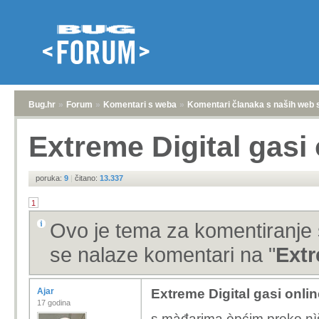
Bug.hr
»
Forum
»
Komentari s weba
»
Komentari članaka s naših web 
Extreme Digital gasi
poruka:
9
|
čitano:
13.337
1
Ovo je tema za komentiranje 
se nalaze komentari na "
Extr
Ajar
Extreme Digital gasi onli
17 godina
s màđarima òpćim preko nìš