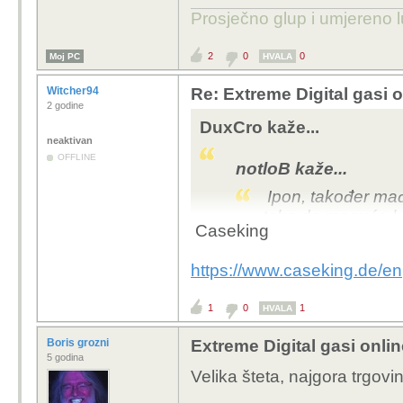
Prosječno glup i umjereno 
2
0
0
Moj PC
HVALA
Witcher94
Re: Extreme Digital gasi 
2 godine
DuxCro kaže...
neaktivan
OFFLINE
notloB kaže...
Ipon, također mađa
tako da moguće ko
Caseking
Ovo je već druga n
vrijeme, uz onu o
https://www.caseking.de/en
computer univers
1
0
1
Da li ima neka Njemačk
HVALA
sa mailboxovima? Izu
Boris grozni
Extreme Digital gasi onli
5 godina
Velika šteta, najgora trgov