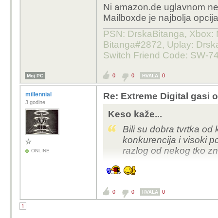
Ni amazon.de uglavnom ne š
vrijeme, uz onu o
Mailboxde je najbolja opcija
computer univers
PSN: DrskaBitanga, Xbox: M
Da li ima neka Njemačk
Bitanga#2872, Uplay: Drska
sa mailboxovima? Izu
Switch Friend Code: SW-7
0
0
0
Moj PC
HVALA
millennial
Re: Extreme Digital gasi 
3 godine
Keso kaže...
Bili su dobra tvrtka od
konkurencija i visoki po
razlog od nekog tko zn
ONLINE
0
0
0
HVALA
1