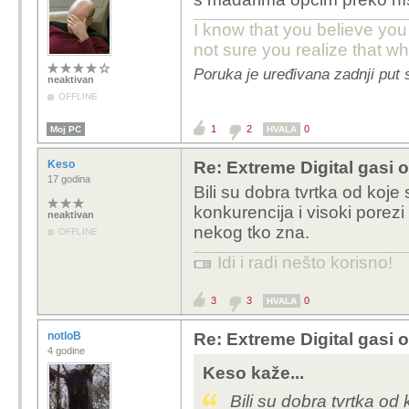
I know that you believe you
not sure you realize that w
Poruka je uređivana zadnji put s
neaktivan
OFFLINE
1
2
0
Moj PC
HVALA
Keso
Re: Extreme Digital gasi 
17 godina
Bili su dobra tvrtka od koje
konkurencija i visoki porezi 
neaktivan
nekog tko zna.
OFFLINE
Idi i radi nešto korisno!
3
3
0
HVALA
notloB
Re: Extreme Digital gasi 
4 godine
Keso kaže...
Bili su dobra tvrtka od