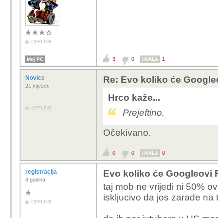
OFFLINE
3
0
1
Moj PC
HVALA
Novice
Re: Evo koliko će Googleo
21 mjesec
Hrco kaže...
OFFLINE
Prejeftino.
Očekivano.
0
0
0
HVALA
registracija
Evo koliko će Googleovi P
8 godina
taj mob ne vrijedi ni 50% o
iskljucivo da jos zarade na 
OFFLINE