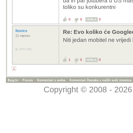
da ih par jutubera u US mas
toliko su konkurentni
0
0
0
HVALA
Novice
Re: Evo koliko će Googleo
21 mjesec
Niti jedan mobitel ne vrijedi
OFFLINE
1
0
0
HVALA
1
Bug.hr
»
Forum
»
Komentari s weba
»
Komentari članaka s naših web stranica
Copyright © 2008 - 2026 