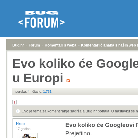
Bug.hr
»
Forum
»
Komentari s weba
»
Komentari članaka s naših web 
Evo koliko će Googleo
u Europi
poruka:
4
|
čitano:
1.731
1
Ovo je tema za komentiranje sadržaja Bug.hr portala. U nastavku se n
Hrco
Evo koliko će Googleovi P
17 godina
Prejeftino.