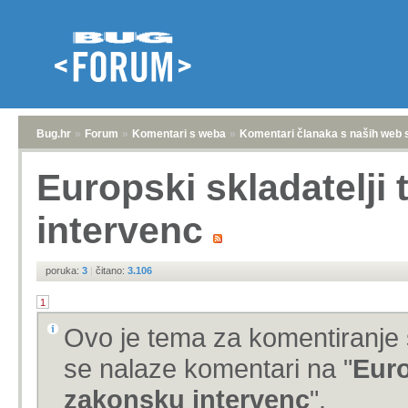
Bug.hr
»
Forum
»
Komentari s weba
»
Komentari članaka s naših web 
Europski skladatelji
intervenc
poruka:
3
|
čitano:
3.106
1
Ovo je tema za komentiranje 
se nalaze komentari na "
Euro
zakonsku intervenc
".