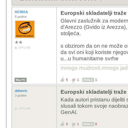
HCMAA
Europski skladatelji traž
8 godina
Glavni zaslužnik za moderni
d'Arezzo (Gvido iz Arezza), t
stoljeća.
s obzirom da on ne može ostv
OFFLINE
da svi oni koji koriste njeg
u...u humanitarne svrhe
mnogo mudrosti,mnogo jada..
5
1
1
Moj PC
HVALA
ddnevic
Europski skladatelji traž
3 godine
Kada autori pristanu dijeliti
slusali tokom svoje naobraz
OFFLINE
GenAI.
3
1
0
HVALA