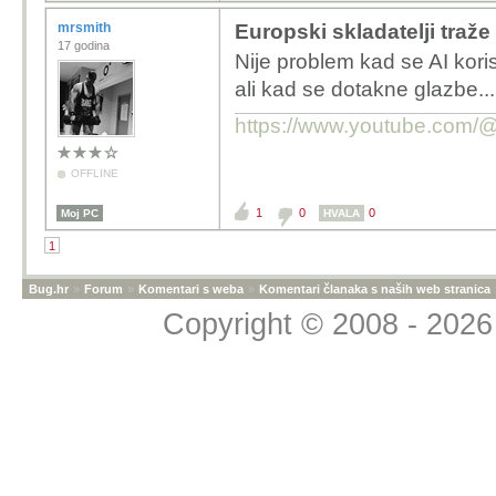
mrsmith
Europski skladatelji traž
17 godina
Nije problem kad se AI korist
ali kad se dotakne glazbe.
https://www.youtube.com
OFFLINE
1
0
0
Moj PC
HVALA
1
Bug.hr
»
Forum
»
Komentari s weba
»
Komentari članaka s naših web stranica
Copyright © 2008 - 2026 