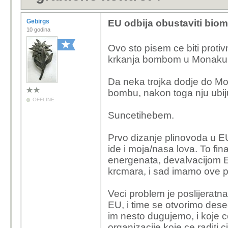
Gebirgs
EU odbija obustaviti biom
10 godina
Ovo sto pisem ce biti proti
krkanja bombom u Monaku, j
Da neka trojka dodje do Mo
bombu, nakon toga nju ubij
OFFLINE
Suncetihebem.
Prvo dizanje plinovoda u E
ide i moja/nasa lova. To f
energenata, devalvacijom E
krcmara, i sad imamo ove p
Veci problem je poslijeratn
EU, i time se otvorimo des
im nesto dugujemo, i koje c
organizacije koje ce raditi 