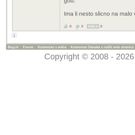
god.
Ima li nesto slicno na malo 
0
0
0
HVALA
1
Bug.hr
»
Forum
»
Komentari s weba
»
Komentari članaka s naših web stranica
Copyright © 2008 - 2026 