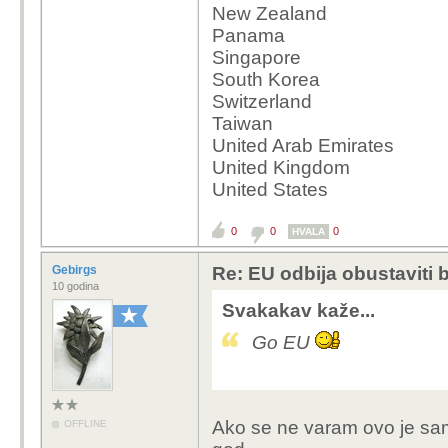
New Zealand
Panama
Singapore
South Korea
Switzerland
Taiwan
United Arab Emirates
United Kingdom
United States
0
0
0
HVALA
Gebirgs
Re: EU odbija obustaviti 
10 godina
Svakakav kaže...
Go EU
Ako se ne varam ovo je sa
OFFLINE