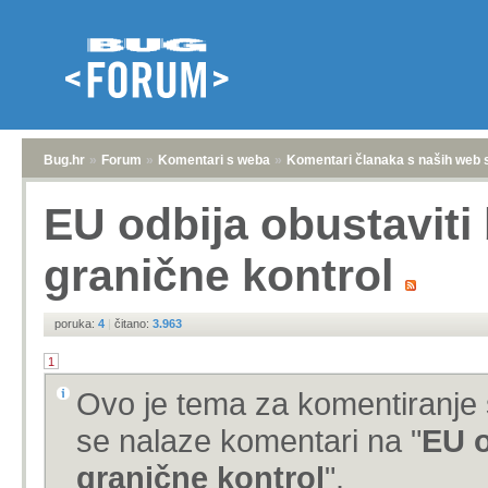
Bug.hr
»
Forum
»
Komentari s weba
»
Komentari članaka s naših web 
EU odbija obustaviti
granične kontrol
poruka:
4
|
čitano:
3.963
1
Ovo je tema za komentiranje 
se nalaze komentari na "
EU o
granične kontrol
".