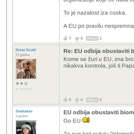
To je nazalost iza coska.
A EU po pravilu nespremna
7
0
1
HVALA
Great Scott!
Re: EU odbija obustaviti 
13 godina
Kome se žuri u EU, ima brod
nikakva kontrola, još ti Pa
OFFLINE
5
0
3
HVALA
Svakakav
EU odbija obustaviti biom
4 godine
Go EU
Za sve koji putuju "interneš