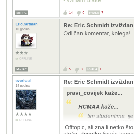
- William Blake
14
0
7
Moj PC
HVALA
EricCartman
Re: Eric Schmidt izvižda
10 godina
Odličan komentar, kolega!
OFFLINE
5
0
1
Moj PC
HVALA
overhaul
Re: Eric Schmidt izvižda
18 godina
pravi_covijek kaže...
HCMAA kaže...
tim studentima ij
OFFLINE
rata iranu koji ihj
Offtopic, ali zna li netko š
na pamet prosvjed
staža, desetke tisuća kome