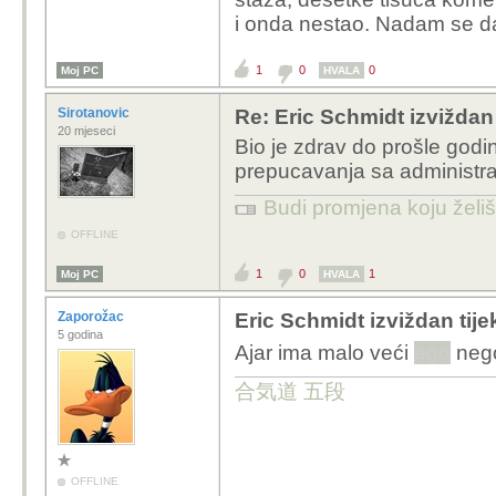
1,5 bilijun dolara
i onda nestao. Nadam se d
ne laje kuja radi 
1
0
0
Moj PC
HVALA
Vrati se
Ajare
sve ti j
Sirotanovic
Re: Eric Schmidt izvižda
20 mjeseci
Bio je zdrav do prošle godin
prepucavanja sa administrat
Budi promjena koju želiš 
OFFLINE
1
0
1
Moj PC
HVALA
Zaporožac
Eric Schmidt izviždan tij
5 godina
Ajar ima malo veći
ego
nego
合気道 五段
OFFLINE