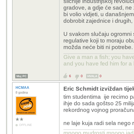
sličnije industrijskoj revolucij
gradove, a gdje će sad, n
bi volio vidjeti, u današnje
dobrobit zajednice i drugih,
U svakom slučaju ogromni s
regulative koji to moraju ob
možda neće biti ni potrebe.
Give a man a fish; you have
and you have fed him for a l
6
0
0
Moj PC
HVALA
HCMAA
Eric Schmidt izviždan tij
8 godina
tim studentima ije recimo p
ihje do sada goštso 25 milij
rekordnog vojnog proračuna 
ne laje kuja radi sela nego 
OFFLINE
mnogo mudrosti,mnogo jada..