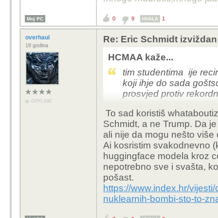
0
9
1
Moj PC
HVALA
overhaul
Re: Eric Schmidt izvižda
18 godina
HCMAA kaže...
tim studentima ije rec
koji ihje do sada goštso
prosvjed protiv rekord
OFFLINE
To sad koristiš whatabouti
ne laje kuja radi sela 
Schmidt,
a ne Trump. Da je d
ali nije da mogu nešto više
Ai kosristim svakodnevno (k
huggingface modela kroz comf
nepotrebno sve i svašta, ko
pošast.
https://www.index.hr/vijesti
nuklearnih-bombi-sto-to-z