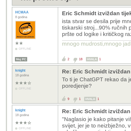
HCMAA
Eric Schmidt izviždan tij
8 godina
ista stvar se desila prije mn
tiskarski stroj...90% ručnih 
pršte od logike i kritičkog r
mnogo mudrosti,mnogo jada..
OFFLINE
2
18
1
Moj PC
HVALA
knight
Re: Eric Schmidt izvižda
18 godina
To ti je ChatGPT rekao da j
poredjenje?
OFFLINE
9
1
1
HVALA
knight
Re: Eric Schmidt izvižda
18 godina
"Naglasio je kako pitanje viš
svijet, jer je to neizbježno,
OFFLINE