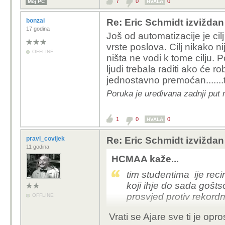
7
0
0
Moj PC
HVALA
bonzai
Re: Eric Schmidt izvižda
17 godina
Još od automatizacije je cilj
vrste poslova. Cilj nikako
OFFLINE
ništa ne vodi k tome cilju. 
ljudi trebala raditi ako će 
jednostavno premoćan.......tu
Poruka je uređivana zadnji put 
1
0
0
HVALA
pravi_covijek
Re: Eric Schmidt izvižda
11 godina
HCMAA kaže...
tim studentima ije rec
koji ihje do sada goštso
prosvjed protiv rekord
OFFLINE
Vrati se
Ajare
sve ti je op
ne laje kuja radi sela 