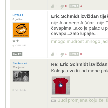
6
0
4
HVALA
HCMAA
Eric Schmidt izviždan tij
8 godina
nije Ajar nego Aj(v)ar...nij
čevapima...ako je palac u 
čevapa...zato lupajte...
mnogo mudrosti,mnogo jada..
OFFLINE
0
4
0
Moj PC
HVALA
Sirotanovic
Re: Eric Schmidt izvižda
20 mjeseci
Kolega evo ti i od mene pal
OFFLINE
Budi promjena koju želiš 