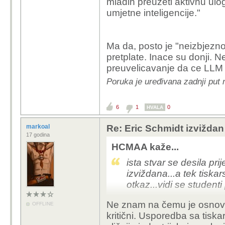
mladih preuzeti aktivnu ul
umjetne inteligencije."
Ma da, posto je "neizbjezn
pretplate. Inace su donji. Ne
preuvelicavanje da ce LLM o
Poruka je uređivana zadnji put 
6
1
0
HVALA
markoal
Re: Eric Schmidt izvižda
17 godina
HCMAA kaže...
ista stvar se desila pri
izviždana...a tek tiskar
otkaz...vidi se studenti
Ne znam na čemu je osnovan
OFFLINE
kritični. Usporedba sa tiska