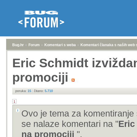
Bug.hr
»
Forum
»
Komentari s weba
»
Komentari članaka s naših web 
Eric Schmidt izvižda
promociji
poruka:
15
|
čitano:
5.710
1
Ovo je tema za komentiranje 
se nalaze komentari na "
Eric
na promociji
".