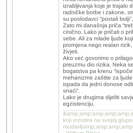
U svakom slučaju ogrom
izrabljivanja koje je trajalo
pravne regulative koji 
radničke borbe i zakone, stv
za kojima možda neće b
su poslodavci “postali bolji”
Zato mi današnja priča “treb
cinično. Lako je pričati o pr
sebe. Ali za mlade ljude koji
promjena nego realan rizik,
živjeti.
Ako već govorimo o prilagod
preuzmu dio rizika. Neka se 
bogatstva pa krenu “ispočet
mehanizme zaštite za ljude k
ispada da jedni donose odluk
snaći”.
Lako je drugima dijeliti sav
egzistenciju.
&amp;amp;amp;amp;amp;a
koji inzistira na svojoj glupo
mudar&amp;amp;amp;amp;