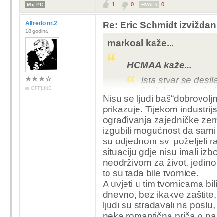
1
0
0
Moj PC
HVALA
Alfredo nr.2
Re: Eric Schmidt izvižda
18 godina
markoal kaže...
HCMAA kaže...
ista stvar se desil
OFFLINE
izviždana...a tek t
Nisu se ljudi baš“dobrovoljn
dobilo otkaz...vidi
prikazuje. Tijekom industrij
razmišljanja
ograđivanja zajedničke zeml
izgubili mogućnost da sami 
Ne znam na čemu je os
su odjednom svi poželjeli ra
i kritični. Usporedba s
situaciju gdje nisu imali izbo
Ovo je sličnije industrijs
neodrživom za život, jedino 
i formirali gradove, a
to su tada bile tvornice.
probleme, baš bi volio 
A uvjeti u tim tvornicama bil
gleda dobrobit svijeta, 
dnevno, bez ikakve zaštite, 
nove poslove i zanima
ljudi su stradavali na poslu,
neka romantična priča o na