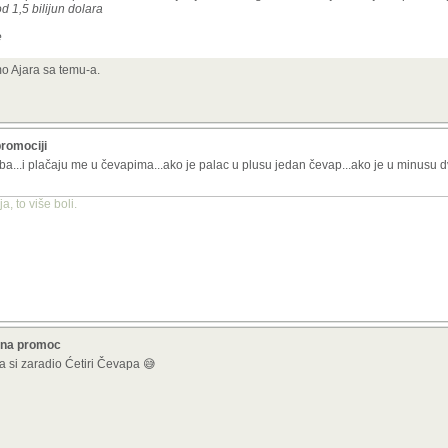
 1,5 bilijun dolara
e
mo Ajara sa temu-a.
promociji
aba...i plačaju me u čevapima...ako je palac u plusu jedan čevap...ako je u minusu 
, to više boli.
a na promoc
da si zaradio Ćetiri Čevapa 😅