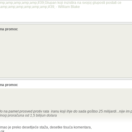
mp;amp;amp;amp;#39;Glupan koji inzistira na svojoj gluposti postati ce
mp;amp;amp;amp;amp;amp;#39; - William Blake
a na promoc
a na promoc
o na pamet prosved protiv rata iranu koji ihje do sada goštso 25 milijardi...nije im
jnog proračuna od 1,5 bilijun dolara
adi sebe
? Imao je preko desetljeće staža, desetke tisuća komentara,
 ok.