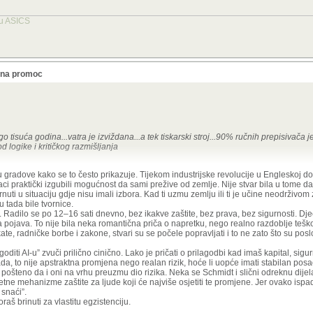
tu ASICS
a na promoc
go tisuća godina...vatra je izviždana...a tek tiskarski stroj...90% ručnih prepisivača j
od logike i kritičkog razmišljanja
a, studenti djeluju pametni i kritični. Usporedba sa tiskarskim strojem je priča z
a u gradove kako se to često prikazuje. Tijekom industrijske revolucije u Engleskoj d
er tad su se ljudi iz sela selili i formirali gradove, a gdje će sad, ne znam. Ako srede 
aci praktički izgubili mogućnost da sami prežive od zemlje. Nije stvar bila u tome 
ašnjem kapitalizmu, da netko gleda dobrobit svijeta, dobrobit zajednice i drugih, i d
rnuti u situaciju gdje nisu imali izbora. Kad ti uzmu zemlju ili ti je učine neodrživom z
u tada bile tvornice.
ni. Radilo se po 12–16 sati dnevno, bez ikakve zaštite, bez prava, bez sigurnosti. Djec
 trenutne generacije, za pravne regulative koji to moraju obuzdati, ali i za buduće
a pojava. To nije bila neka romantična priča o napretku, nego realno razdoblje teško
ate, radničke borbe i zakone, stvari su se počele popravljati i to ne zato što su poslo
diti AI-u” zvuči prilično cinično. Lako je pričati o prilagodbi kad imaš kapital, sigu
rada, to nije apstraktna promjena nego realan rizik, hoće li uopće imati stabilan posao
 pošteno da i oni na vrhu preuzmu dio rizika. Neka se Schmidt i slični odreknu dijel
retne mehanizme zaštite za ljude koji će najviše osjetiti te promjene. Jer ovako isp
 snaći”.
raš brinuti za vlastitu egzistenciju.