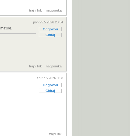
trajni link
nadporuka
pon 25.5.2026 23:34
amatike.
Odgovori
Citiraj
trajni link
nadporuka
sri 27.5.2026 9:58
Odgovori
Citiraj
trajni link