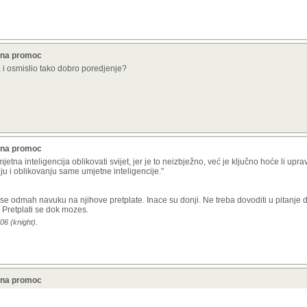
a na promoc
a i osmislio tako dobro poredjenje?
a na promoc
mjetna inteligencija oblikovati svijet, jer je to neizbježno, već je ključno hoće li up
u i oblikovanju same umjetne inteligencije."
 se odmah navuku na njihove pretplate. Inace su donji. Ne treba dovoditi u pitanje da
. Pretplati se dok mozes.
06 (knight).
a na promoc