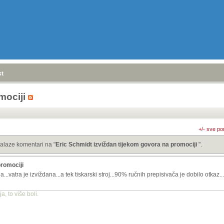
stranica
»
mociji
+/- sve po
alaze komentari na "
Eric Schmidt izviždan tijekom govora na promociji
".
promociji
...vatra je izviždana...a tek tiskarski stroj...90% ručnih prepisivača je dobilo otkaz...
, to više boli.