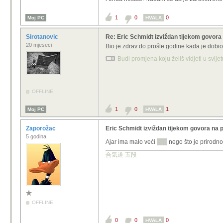
Vrati se
Ajare
sve ti je oprosteno. 
1
0
0
Moj PC
HVALA
Sirotanovic
Re: Eric Schmidt izviždan tijekom govor
20 mjeseci
Bio je zdrav do prošle godine kada je dobio
Budi promjena koju želiš vidjeti u svije
OFFLINE
1
0
1
Moj PC
HVALA
Zaporožac
Eric Schmidt izviždan tijekom govora na 
5 godina
Ajar ima malo veći
ego
nego što je prirodn
合気道 五段
OFFLINE
0
0
0
HVALA