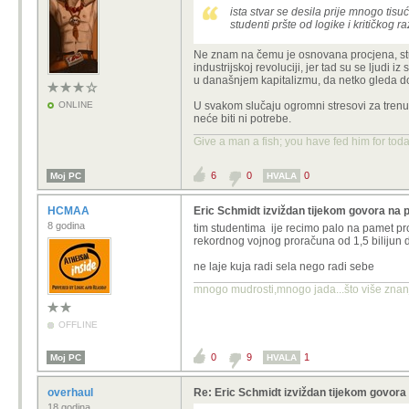
ista stvar se desila prije mnogo tisuć
studenti pršte od logike i kritičkog r
Ne znam na čemu je osnovana procjena, stude
industrijskoj revoluciji, jer tad su se ljudi 
u današnjem kapitalizmu, da netko gleda dob
ONLINE
U svakom slučaju ogromni stresovi za trenut
neće biti ni potrebe.
Give a man a fish; you have fed him for toda
6
0
0
Moj PC
HVALA
HCMAA
Eric Schmidt izviždan tijekom govora na 
8 godina
tim studentima ije recimo palo na pamet pros
rekordnog vojnog proračuna od 1,5 bilijun 
ne laje kuja radi sela nego radi sebe
mnogo mudrosti,mnogo jada...što više znanja
OFFLINE
0
9
1
Moj PC
HVALA
overhaul
Re: Eric Schmidt izviždan tijekom govor
18 godina