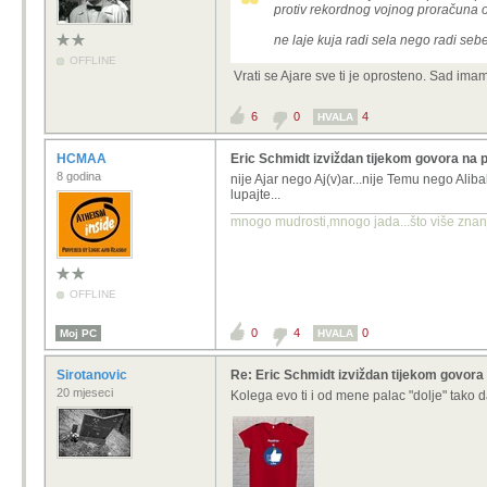
protiv rekordnog vojnog proračuna od
ne laje kuja radi sela nego radi seb
OFFLINE
Vrati se
Ajare
sve ti je oprosteno. Sad ima
6
0
4
HVALA
HCMAA
Eric Schmidt izviždan tijekom govora na 
8 godina
nije Ajar nego Aj(v)ar...nije Temu nego Alib
lupajte...
mnogo mudrosti,mnogo jada...što više znanja
OFFLINE
0
4
0
Moj PC
HVALA
Sirotanovic
Re: Eric Schmidt izviždan tijekom govor
20 mjeseci
Kolega evo ti i od mene palac "dolje" tako 