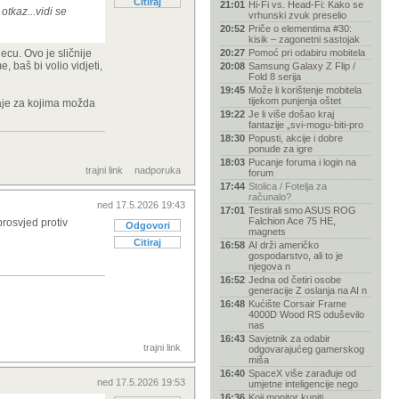
Citiraj
21:01
Hi-Fi vs. Head-Fi: Kako se
otkaz...vidi se
vrhunski zvuk preselio
20:52
Priče o elementima #30:
kisik – zagonetni sastojak
ecu. Ovo je sličnije
20:27
Pomoć pri odabiru mobitela
, baš bi volio vidjeti,
20:08
Samsung Galaxy Z Flip /
Fold 8 serija
19:45
Može li korištenje mobitela
tijekom punjenja oštet
taje za kojima možda
19:22
Je li više došao kraj
fantazije „svi-mogu-biti-pro
18:30
Popusti, akcije i dobre
ponude za igre
18:03
Pucanje foruma i login na
trajni link
nadporuka
forum
17:44
Stolica / Fotelja za
računalo?
ned 17.5.2026 19:43
17:01
Testirali smo ASUS ROG
Falchion Ace 75 HE,
prosvjed protiv
Odgovori
magnets
Citiraj
16:58
AI drži američko
gospodarstvo, ali to je
njegova n
16:52
Jedna od četiri osobe
generacije Z oslanja na AI n
16:48
Kućište Corsair Frame
4000D Wood RS oduševilo
nas
16:43
Savjetnik za odabir
trajni link
odgovarajućeg gamerskog
miša
16:40
SpaceX više zarađuje od
ned 17.5.2026 19:53
umjetne inteligencije nego
16:36
Koji monitor kupiti