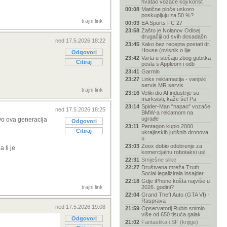
hvatao vozače koji korist
00:08
Matične ploče uskoro
poskupljuju za 50 %?
trajni link
00:03
EA Sports FC 27
23:58
Zašto je Nolanov Odisej
drugačiji od svih dosadašn
ned 17.5.2026 18:22
23:45
Kako bez recepta postati dr.
House (ovisnik o lije
Odgovori
23:42
Varta u stečaju zbog gubitka
Citiraj
posla s Appleom i odb
23:41
Garmin
23:27
Links reklamacija - vanjski
servis MR servis
trajni link
23:16
Veliki dio AI industrije su
marksisti, kaže šef Pa
23:14
Spider-Man "napao" vozače
ned 17.5.2026 18:25
BMW-a reklamom na
ugrađe
ravo ova generacija
Odgovori
23:11
Pentagon kupio 2000
Citiraj
ukrajinskih jurišnih dronova
u
23:03
Zoox dobio odobrenje za
 li je
komercijalnu robotaksi usl
22:31
Smiješne slike
22:27
Društvena mreža Truth
Social legalizirala insajder
22:18
Gdje iPhone košta najviše u
trajni link
2026. godini?
22:04
Grand Theft Auto (GTA VI) -
Rasprava
ned 17.5.2026 19:08
21:59
Opservatorij Rubin snimio
više od 650 tisuća galak
Odgovori
21:02
Fantastika i SF (knjige)