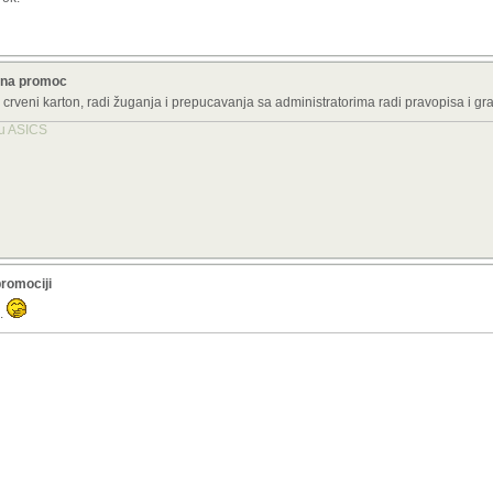
Sad imamo Ajara sa temu-a.
a na promoc
 crveni karton, radi žuganja i prepucavanja sa administratorima radi pravopisa i gr
tu ASICS
promociji
o.