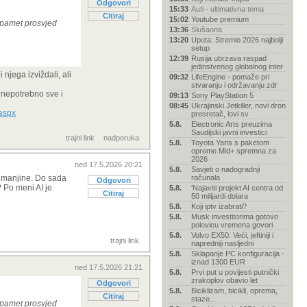
Odgovori
15:33
Auti - ultimativna tema
Citiraj
15:02
Youtube premium
a pamet prosvjed
13:36
Slušaona
13:20
Uputa: Stremio 2026 najbolji
setup
12:39
Rusija ubrzava raspad
jedinstvenog globalnog inter
 njega izviždali, ali
09:32
LifeEngine - pomaže pri
stvaranju i održavanju zdr
a nepotrebno sve i
09:13
Sony PlayStation 5
08:45
Ukrajinski Jetkiller, novi dron
.aspx
presretač, lovi sv
5.8.
Electronic Arts preuzima
Saudijski javni investici
trajni link
nadporuka
5.8.
Toyota Yaris s paketom
opreme Mid+ spremna za
2026
ned 17.5.2026 20:21
5.8.
Savjeti o nadogradnji
je manjine. Do sada
računala
Odgovori
? Po meni AI je
5.8.
'Najaviti projekt AI centra od
Citiraj
50 milijardi dolara
5.8.
Koji iptv izabrati?
5.8.
Musk investitorima gotovo
polovicu vremena govori
5.8.
Volvo EX50: Veći, jeftiniji i
trajni link
napredniji nasljedni
5.8.
Sklapanje PC konfiguracija -
iznad 1300 EUR
ned 17.5.2026 21:21
5.8.
Prvi put u povijesti putnički
zrakoplov obavio let
Odgovori
5.8.
Biciklizam, bicikli, oprema,
Citiraj
staze...
a pamet prosvjed