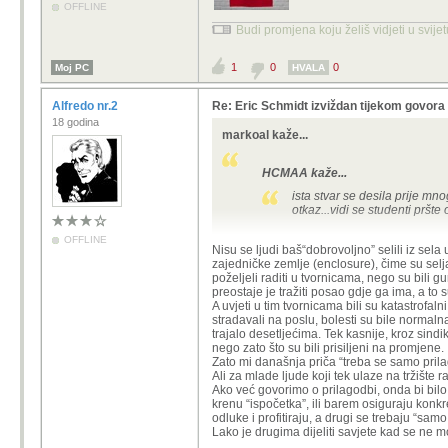
OFFLINE
Budi promjena koju želiš vidjeti u svije
1
0
0
Moj PC
HVALA
Alfredo nr.2
Re: Eric Schmidt izviždan tijekom govor
18 godina
markoal kaže...
HCMAA kaže...
ista stvar se desila prije mno
otkaz...vidi se studenti pršte 
OFFLINE
Ne znam na čemu je osnovana procjen
Nisu se ljudi baš“dobrovoljno” selili iz sel
je sličnije industrijskoj revoluciji, j
zajedničke zemlje (enclosure), čime su selj
probleme, baš bi volio vidjeti, u dan
poželjeli raditi u tvornicama, nego su bili gu
poslove i zanimanja.
preostaje je tražiti posao gdje ga ima, a to s
A uvjeti u tim tvornicama bili su katastrofal
U svakom slučaju ogromni stresovi za
stradavali na poslu, bolesti su bile normaln
kojima možda neće biti ni potrebe.
trajalo desetljećima. Tek kasnije, kroz sindik
nego zato što su bili prisiljeni na promjene.
Zato mi današnja priča “treba se samo prilago
Ali za mlade ljude koji tek ulaze na tržište 
Ako već govorimo o prilagodbi, onda bi bilo
krenu “ispočetka”, ili barem osiguraju konk
odluke i profitiraju, a drugi se trebaju “samo
Lako je drugima dijeliti savjete kad se ne mo