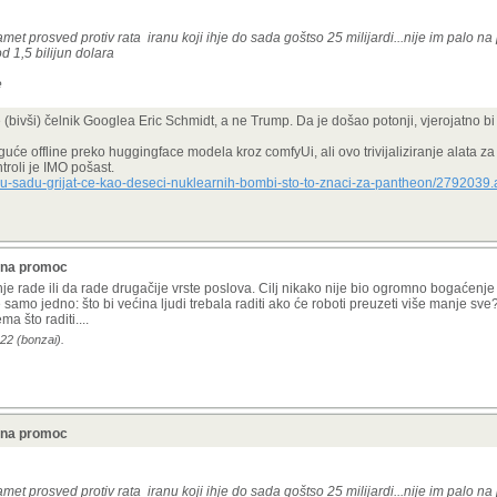
met prosved protiv rata iranu koji ihje do sada goštso 25 milijardi...nije im palo n
 1,5 bilijun dolara
e
 (
bivši) čelnik Googlea Eric Schmidt,
a ne Trump. Da je došao potonji, vjerojatno bi i
uće offline preko huggingface modela kroz comfyUi, ali ovo trivijaliziranje alata z
troli je IMO pošast.
tar-u-sadu-grijat-ce-kao-deseci-nuklearnih-bombi-sto-to-znaci-za-pantheon/2792039
a na promoc
anje rade ili da rade drugačije vrste poslova. Cilj nikako nije bio ogromno bogaćen
e samo jedno: što bi većina ljudi trebala raditi ako će roboti preuzeti više manje sve
a što raditi....
22 (bonzai).
a na promoc
met prosved protiv rata iranu koji ihje do sada goštso 25 milijardi...nije im palo n