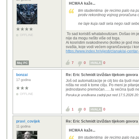
HCMAA kaže...
tim studentima ije recimo palo na pa
protiv rekordnog vojnog proračuna od
ne laje kuja radi sela nego radi seb
To sad koristiš whataboutizam. Došao im je
OFFLINE
nije da mogu nešto više od toga.
Ai kosristim svakodnevno (koliko je god mog
svašta, koje vodi većem ograničavanju i kon
https://www.index.hr/vijesti/clanak/ai-cen
7
0
0
Moj PC
HVALA
bonzai
Re: Eric Schmidt izviždan tijekom govor
17 godina
Još od automatizacije je cilj bio da ljudi m
ništa ne vodi k tome cilju. Po meni je pitanj
jednostavno premoćan.......tu većina ljudi nem
OFFLINE
Poruka je uređivana zadnji put ned 17.5.2026 20:
1
0
0
HVALA
pravi_covijek
Re: Eric Schmidt izviždan tijekom govor
11 godina
HCMAA kaže...
tim studentima ije recimo palo na pa