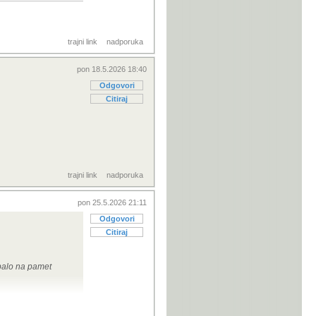
trajni link
nadporuka
pon 18.5.2026 18:40
Odgovori
Citiraj
trajni link
nadporuka
pon 25.5.2026 21:11
Odgovori
Citiraj
 palo na pamet