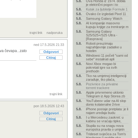
5.8.
Ova Honda iz 1974. dobila
je električni pogon i to
5.8.
Kutak za ljubitelje Formule 1
5.8.
Ovako će izgledati Pixel 11
5.8.
Samsung Galaxy Watch
5.8.
AI kompanije masovno
kupuju knjige za treniranje m
5.8.
Samsung Galaxy
trajni link
nadporuka
S25/S25+/S25 Ultra -
[Rasprava]
5.8.
Roboti preuzimaju
ned 17.5.2026 21:33
najzahtjevnije zadatke u
dva čevapa...zato
hotelim
Odgovori
5.8.
Windowsi 11 počeli "sami od
Citiraj
sebe" instalirati apli
5.8.
Novi Xbox mogao bi
pokretati igre sa svih
prethodn
5.8.
Tko na umjetnoj inteligenciji
zarađuje, tko plaća,
5.8.
Pozivnice za privatne
torrent trackere
5.8.
Apple privremeno uklonio
trajni link
Telegram iz App Storea zb
5.8.
YouTubeov udar na AI slop
donio kolateralne žrtve
pon 18.5.2026 12:43
5.8.
iPhone postaje pretplata: je li
najam uređaja budu
Odgovori
5.8.
I u Mercedesu zaokret: u
Citiraj
kabinu se vraćaju tipke,
5.8.
Stupila su na snagu nova
europska pravila o umjetn
5.8.
Trideset svjećica za Tom's
Hardware (i groblje oko