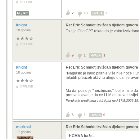
OFFLINE
2
18
1
Moj PC
HVALA
knight
Re: Eric Schmidt izviždan tijekom govor
18 godina
To ti je ChatGPT rekao da je vatra izvizdan
OFFLINE
9
1
1
HVALA
knight
Re: Eric Schmidt izviždan tijekom govor
18 godina
"Naglasio je kako pitanje više nije hoće li u
mladih preuzeti aktivnu ulogu u usmjeravanj
OFFLINE
Ma da, posto je "neizbjezno", bolje im je da
preuvelicavanje da ce LLM oblikovati svijet
Poruka je uređivana zadnji put ned 17.5.2026 19:
6
1
0
HVALA
markoal
Re: Eric Schmidt izviždan tijekom govor
17 godina
HCMAA kaže...