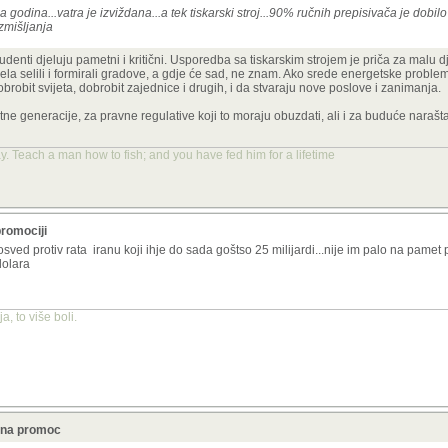
a godina...vatra je izviždana...a tek tiskarski stroj...90% ručnih prepisivača je dobilo 
azmišljanja
nti djeluju pametni i kritični. Usporedba sa tiskarskim strojem je priča za malu dj
iz sela selili i formirali gradove, a gdje će sad, ne znam. Ako srede energetske probleme
robit svijeta, dobrobit zajednice i drugih, i da stvaraju nove poslove i zanimanja.
ne generacije, za pravne regulative koji to moraju obuzdati, ali i za buduće naraš
y. Teach a man how to fish; and you have fed him for a lifetime
promociji
ved protiv rata iranu koji ihje do sada goštso 25 milijardi...nije im palo na pamet 
dolara
, to više boli.
a na promoc