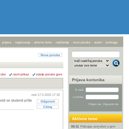
prijava
|
registracija
|
aktivne teme
|
najčitanije
|
nove poruke
|
autori
|
pretraga
Nova poruka
ruke
ravni prikaz
starije poruke gore
Prijava korisnika
E-mail:
ned 17.5.2026 17:30
Lozinka:
vidi se studenti pršte
Odgovori
Citiraj
Aktivne teme
00:11
Policajac prerušen u grm