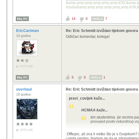
&amp;amp;amp;amp;amp;amp;#39;&amp;amp;a
mudar&amp;amp;amp;amp;amp;amp;#39;&a
14
0
7
Moj PC
HVALA
EricCartman
Re: Eric Schmidt izviždan tijekom govor
10 godina
Odličan komentar, kolega!
OFFLINE
5
0
1
Moj PC
HVALA
overhaul
Re: Eric Schmidt izviždan tijekom govor
18 godina
pravi_covijek kaže...
HCMAA kaže...
tim studentima ije recimo pal
prosvjed protiv rekordnog vo
OFFLINE
ne laje kuja radi sela nego r
Offtopic, ali zna li netko što je s čovjekom
i onda nestao. Nadam se da je zdravstveno