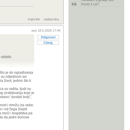
5.8.
Nosite li sat?
trajni link
nadporuka
pon 18.5.2026 17:44
Odgovori
Citiraj
e dobilo
a malu djecu. Ovo
ošlo je do ograđivanja
energetske
da su odjednom svi
a stvaraju nove
a život, jedino što ti
a su radila, ljudi su
 naraštaje za
g izrabljivanja koje je
davci “postali bolji”,
rnost i mrežu iza sebe.
 i od čega živjeti.
a moći i bogatstva pa
ada da jedni donose