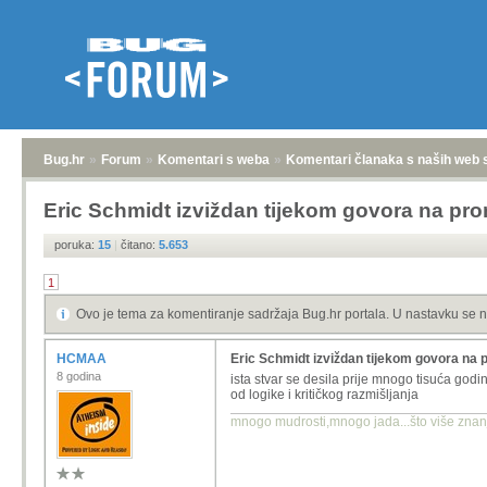
Bug.hr
»
Forum
»
Komentari s weba
»
Komentari članaka s naših web 
Eric Schmidt izviždan tijekom govora na pro
poruka:
15
|
čitano:
5.653
1
Ovo je tema za komentiranje sadržaja Bug.hr portala. U nastavku se n
HCMAA
Eric Schmidt izviždan tijekom govora na 
8 godina
ista stvar se desila prije mnogo tisuća godina
od logike i kritičkog razmišljanja
mnogo mudrosti,mnogo jada...što više znanja