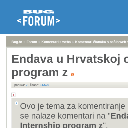
Bug.hr
»
Forum
»
Komentari s weba
»
Komentari članaka s naših web 
Endava u Hrvatskoj o
program z
poruka:
2
|
čitano:
11.526
1
Ovo je tema za komentiranje 
se nalaze komentari na "
Enda
Internship program z
".