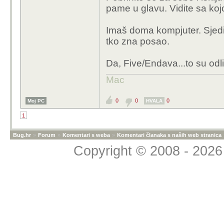
pame u glavu. Vidite sa ko
Imaš doma kompjuter. Sjedi 
tko zna posao.
Da, Five/Endava...to su odlič
Mac
0
0
0
Moj PC
HVALA
1
Bug.hr
»
Forum
»
Komentari s weba
»
Komentari članaka s naših web stranica
Copyright © 2008 - 2026 