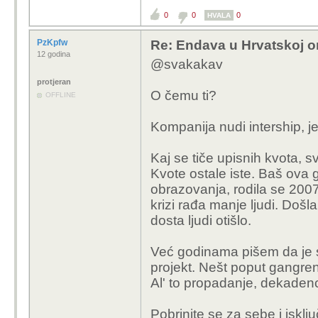
0
0
0
HVALA
PzKpfw
Re: Endava u Hrvatskoj or
12 godina
@svakakav
protjeran
O čemu ti?
OFFLINE
Kompanija nudi intership, jer
Kaj se tiče upisnih kvota, s
Kvote ostale iste. Baš ova 
obrazovanja, rodila se 2007
krizi rađa manje ljudi. Došl
dosta ljudi otišlo.
Već godinama pišem da je s
projekt. Nešt poput gangre
Al' to propadanje, dekadenc
Pobrinite se za sebe i iskl