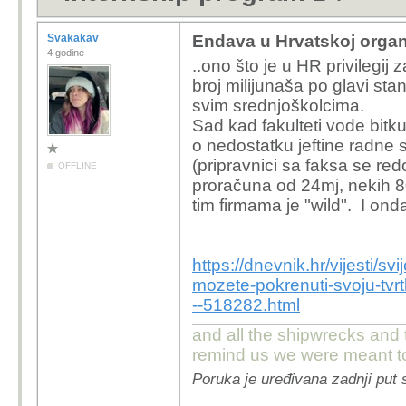
Svakakav
Endava u Hrvatskoj organ
4 godine
..ono što je u HR privilegij z
broj milijunaša po glavi st
svim srednjoškolcima.
Sad kad fakulteti vode bitku
o nedostatku jeftine radne 
(pripravnici sa faksa se re
OFFLINE
proračuna od 24mj, nekih 8
tim firmama je "wild". I o
https://dnevnik.hr/vijesti/sv
mozete-pokrenuti-svoju-tvr
--518282.html
and all the shipwrecks and 
remind us we were meant to
Poruka je uređivana zadnji put 