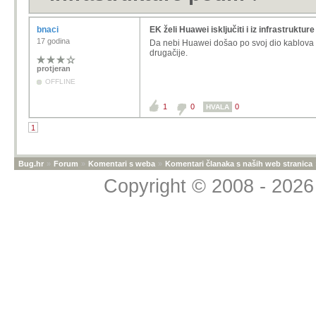
bnaci
EK želi Huawei isključiti i iz infrastruktu
17 godina
Da nebi Huawei došao po svoj dio kablova u 
drugačije.
protjeran
OFFLINE
1
0
0
HVALA
1
Bug.hr
»
Forum
»
Komentari s weba
»
Komentari članaka s naših web stranica
Copyright © 2008 - 2026 