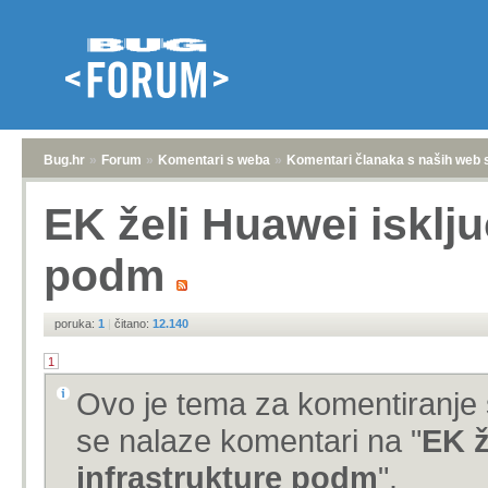
Bug.hr
»
Forum
»
Komentari s weba
»
Komentari članaka s naših web 
EK želi Huawei isključ
podm
poruka:
1
|
čitano:
12.140
1
Ovo je tema za komentiranje 
se nalaze komentari na "
EK ž
infrastrukture podm
".