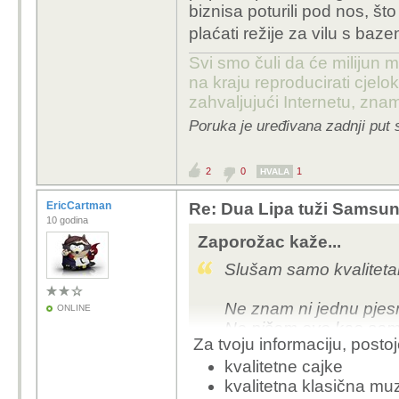
biznisa poturili pod nos, što
plaćati režije za vilu s baz
Svi smo čuli da će milijun m
na kraju reproducirati cje
zahvaljujući Internetu, znam
Poruka je uređivana zadnji put 
2
0
1
HVALA
EricCartman
Re: Dua Lipa tuži Samsung 
10 godina
Zaporožac kaže...
Slušam samo kvalitetan
Ne znam ni jednu pjesm
ONLINE
Ne pišem ovo kao samo
Za tvoju informaciju, postoje
mladima što slušati.
kvalitetne cajke
kvalitetna klasična mu