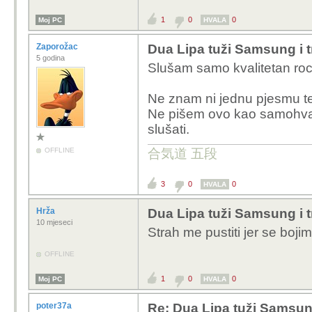
1
0
0
Moj PC
HVALA
Zaporožac
Dua Lipa tuži Samsung i tr
5 godina
Slušam samo kvalitetan rock
Ne znam ni jednu pjesmu te 
Ne pišem ovo kao samohval
slušati.
OFFLINE
合気道 五段
3
0
0
HVALA
Hrža
Dua Lipa tuži Samsung i tr
10 mjeseci
Strah me pustiti jer se boji
OFFLINE
1
0
0
Moj PC
HVALA
poter37a
Re: Dua Lipa tuži Samsung 