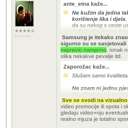
ante_etna kaže...
Ne kužim da jedna t
korištenje lika i djela
,
da su nekog s ceste usli
Arif Heralić. Sad u do
Samsung je itekako znao 
OFFLINE
ljepotice/ljepotane, a 
sigurno su se savjetovali p
sklapanje aranžmana.
napravio namjerno
, ionak 
slika nekakve pevalje itd.
Zaporožac kaže...
Slušam samo kvalitetan
Ne znam ni jednu pje
Ne pišem ovo kao samo
Sve se svodi na vizualno 
mladima što slušati.
video promocije ili spota i
gledaju video+nju eventual
realno mjuza je totalno spo