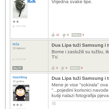
Vrijedna svake lipe.
OFFLINE
12
0
0
HVALA
Hrža
Dua Lipa tuži Samsung i tr
10 mjeseci
Bome i zaslužili su tužbu, tk
TV.
OFFLINE
3
3
0
Moj PC
HVALA
Halo#Bing
Dua Lipa tuži Samsung i tr
15 godina
Mene je vise "sokirala" ova
"...
pojedini korisnici navode 
kutiji nalazi fotografija pjev
!B