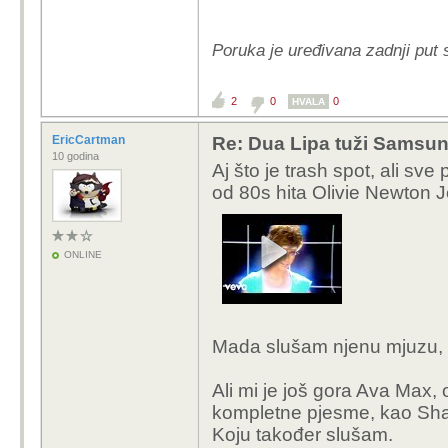
Na kraju če imat više 
Poruka je uređivana zadnji put 
Samsung realno neče nit
2
0
0
HVALA
EricCartman
Re: Dua Lipa tuži Samsung 
10 godina
Aj što je trash spot, ali s
od 80s hita Olivie Newton 
ONLINE
Mada slušam njenu mjuzu, š
Ali mi je još gora Ava Max, 
kompletne pjesme, kao Sha
Koju također slušam.