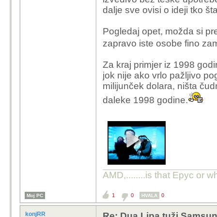
dalje sve ovisi o ideji tko šta
Pogledaj opet, možda si preb
zapravo iste osobe fino za
Za kraj primjer iz 1998 god
jok nije ako vrlo pažljivo p
milijunček dolara, ništa čudn
daleke 1998 godine.
AMD,........is that Epyc or w
1
0
0
Moj PC
HVALA
konjRR
Re: Dua Lipa tuži Samsung 