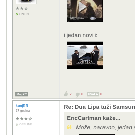
Ovo što ti preferiraš j
ONLINE
i jedan noviji:
2
0
0
Moj PC
HVALA
konjRR
Re: Dua Lipa tuži Samsung 
17 godina
EricCartman kaže...
OFFLINE
Može, naravno, jedan st