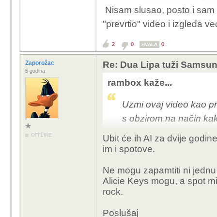
aranžman za koriš
Nisam slusao, posto i sam 
popularna ili ofuc
vjerojatno bi taj tr
"prevrtio" video i izgleda 
doba AI-a koriste 
ako hoće poznatu 
2
0
0
HVALA
aranžmana.
Zaporožac
Re: Dua Lipa tuži Samsung 
5 godina
rambox kaže...
Samsung je itekako z
Uzmi ovaj video kao pri
stručnjake i sigurno s
s obzirom na način kako
slike.
To je Samsung n
kupuje TV zato kaj je g
OFFLINE
Ubit će ih AI za dvije godi
Zaporožac kaže...
im i spotove.
Slušam samo kvali
Ne mogu zapamtiti ni jednu 
Alicie Keys mogu, a spot mi e
Ne znam ni jednu
rock.
Ne pišem ovo kao
mladima što slušat
Poslušaj