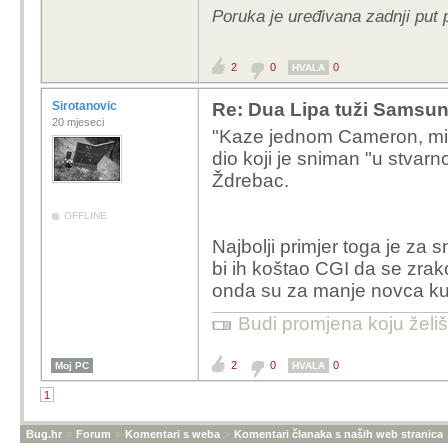
Poruka je uređivana zadnji put
košta jedan milijunček d
CGI posao iz daleke 1
2
0
0
HVALA
Sirotanovic
Re: Dua Lipa tuži Samsung 
20 mjeseci
"Kaze jednom Cameron, misl
dio koji je sniman "u stvarn
Ždrebac.
OFFLINE
Najbolji primjer toga je za 
bi ih koštao CGI da se zrako
onda su za manje novca kupi
Budi promjena koju želiš 
2
0
0
Moj PC
HVALA
1
Bug.hr
»
Forum
»
Komentari s weba
»
Komentari članaka s naših web stranica