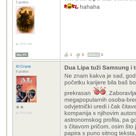
5 godina
hahaha
OFFLINE
1
0
0
Moj PC
HVALA
Al Crane
Dua Lipa tuži Samsung i tr
8 godina
Ne znam kakva je sad, godin
početku karijere bila baš bom
prekrasan
. Zaboravlj
megapopularnih osoba-brend
odvjetnički uredi i čak čitav
kompanija s njihovim autor
OFFLINE
astronomskog profita, pa g
s čitavom pričom, osim što
papira s puno sitnog teksta,