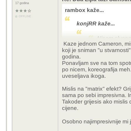
17 godina
rambox kaže...
OFFLINE
konjRR kaže...
Nisam slusao,
Kaze jednom Cameron, misli
sporedna,
al
koji je sniman "u stvarnosti
veoma
"gen
godina.
Ponavljam sve na tom spotu 
po nicem, koreografija meh
Ne izgleda generično,
uveseljava ikoga.
postoji ili nije izvedi
nije bio jeftin, a dalje s
Mislis na "matrix" efekt? Gr
spreman i platiti.
sama po sebi impresivna. Im
Takoder grijesis ako mislis
Pogledaj opet, možda si
cijene.
i plavi zapravo iste o
Osobno najimpresivnije mi 
Za kraj primjer iz 199
generično ali jok nije 