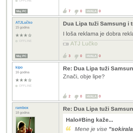
OFFLINE
7
0
0
Moj PC
HVALA
ATJLučko
Dua Lipa tuži Samsung i tr
15 godina
I loša reklama je dobra re
OFFLINE
ATJ Lučko
3
0
0
Moj PC
HVALA
kipo
Re: Dua Lipa tuži Samsung 
16 godina
Znači, obje lipe?
OFFLINE
2
0
0
HVALA
rambox
Re: Dua Lipa tuži Samsung 
18 godina
Halo#Bing kaže...
Mene je vise
"sokirala