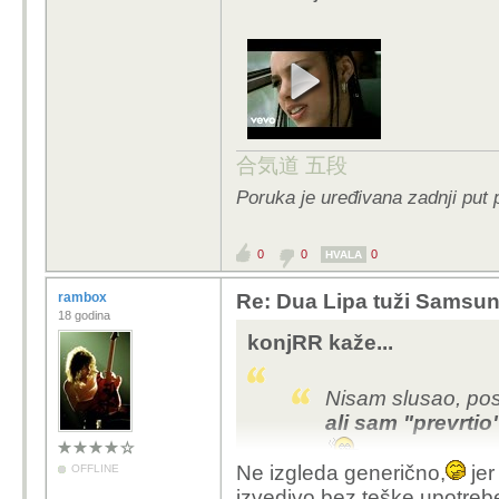
Sve se svodi na vizua
bez video promocije il
bodova.Ljudi gledaju 
procjenjuje popularnos
Uzmi ovaj video kao pri
合気道 五段
s obzirom na način kako
Poruka je uređivana zadnji put
0
0
0
HVALA
rambox
Re: Dua Lipa tuži Samsung 
18 godina
konjRR kaže...
Nisam slusao, pos
ali sam "prevrti
Ne izgleda generično,
jer
OFFLINE
izvedivo bez teške upotre