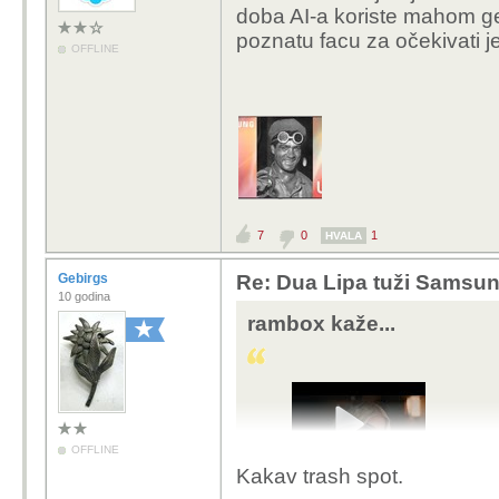
doba AI-a koriste mahom ge
poznatu facu za očekivati 
OFFLINE
7
0
1
HVALA
Gebirgs
Re: Dua Lipa tuži Samsung 
10 godina
rambox kaže...
OFFLINE
Kakav trash spot.