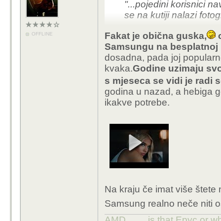
"...
pojedini korisnici na
se na kutiji nalazi fotog
Fakat je obična guska,
o
OFFLINE
Samsungu na besplatnoj 
dosadna, pada joj popularno
kvaka.
Godine uzimaju svoj
s mjeseca se vidi je radi s
godina u nazad, a hebiga go
ikakve potrebe.
Na kraju če imat više štete
Samsung realno neče niti osj
AMD,........is that Epyc or w