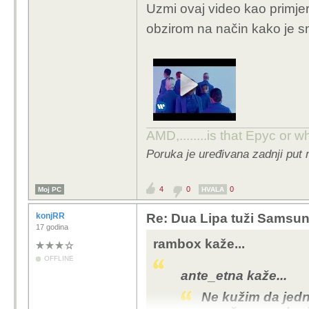
Uzmi ovaj video kao primjer,
obzirom na način kako je sn
AMD,........is that Epyc or w
Poruka je uređivana zadnji put
4
0
0
Moj PC
HVALA
konjRR
Re: Dua Lipa tuži Samsung 
17 godina
rambox kaže...
OFFLINE
ante_etna kaže...
Ne kužim da jed