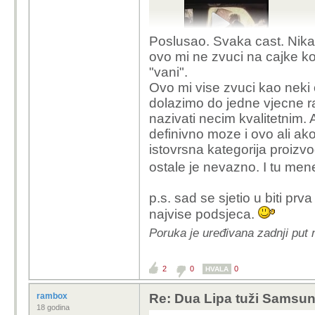
Poslusao. Svaka cast. Nika
ovo mi ne zvuci na cajke k
"vani".
Ovo mi vise zvuci kao neki 
i jedan noviji:
dolazimo do jedne vjecne r
nazivati necim kvalitetnim. 
definivno moze i ovo ali a
istovrsna kategorija proizv
ostale je nevazno. I tu me
p.s. sad se sjetio u biti pr
najvise podsjeca.
Poruka je uređivana zadnji put
2
0
0
HVALA
rambox
Re: Dua Lipa tuži Samsung 
18 godina