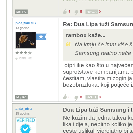
6
5
0
Moj PC
HVALA
picajzla0707
Re: Dua Lipa tuži Samsung 
13 godina
rambox kaže...
Na kraju če imat više 
Samsung realno neče nit
OFFLINE
otprilike kao što u najveće
suprotstave kompanijama b
čestitam, vlastita mizoginija
bezobrazluka, koji potječe 
8
0
0
Moj PC
HVALA
ante_etna
Dua Lipa tuži Samsung i tr
15 godina
Ne kužim da jedna takva k
lika i djela, nebitno koliko
ceste uslikali vjerojatno bi t