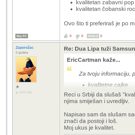
kvalitetan zabavni pop
kvalitetan čobanski ro
Ovo što ti preferiraš je po 
0
0
0
Moj PC
HVALA
Zaporožac
Re: Dua Lipa tuži Samsung 
5 godina
EricCartman kaže...
Za tvoju informaciju, p
kvalitetne cajke
kvalitetna klasičn
OFFLINE
Reci u Srbiji da slušaš "kval
kvalitetan zabavn
njima smiješan i uvredljiv.
kvalitetan čobansk
Napisao sam da slušam samo 
Ovo što ti preferiraš j
znači da postoji i loš.
Moj ukus je kvalitet.