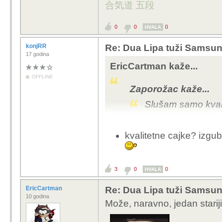
合気道 五段
0
0
0
HVALA
konjRR
Re: Dua Lipa tuži Samsung 
17 godina
EricCartman kaže...
OFFLINE
Zaporožac kaže...
Slušam samo kvali
Ne znam ni jednu 
kvalitetne cajke? izgub
Ne pišem ovo kao
mladima što slušat
Za tvoju informaciju, po
3
0
0
HVALA
kvalitetne cajke
EricCartman
Re: Dua Lipa tuži Samsung 
kvalitetna klasičn
10 godina
kvalitetan zabavn
Može, naravno, jedan stariji
kvalitetan čobansk