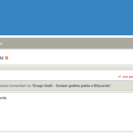
stranica
»
du
+/- sve po
alaze komentari na "
Drago Galić - Sedam godina pakla u Blizzardu
".
ardu