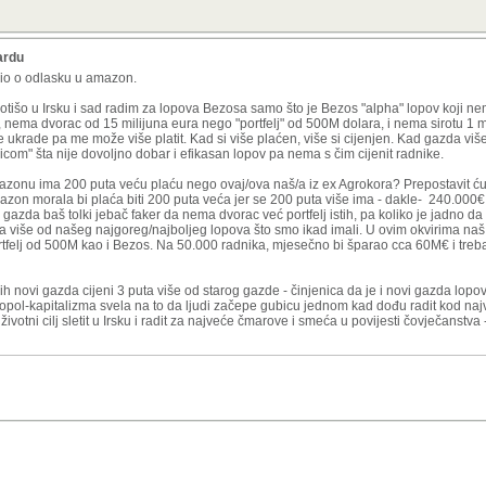
ardu
sio o odlasku u amazon.
otišo u Irsku i sad radim za lopova Bezosa samo što je Bezos "alpha" lopov koji ne
, nema dvorac od 15 milijuna eura nego "portfelj" od 500M dolara, i nema sirotu 1 m
više ukrade pa me može više platit. Kad si više plaćen, više si cijenjen. Kad gazda vi
vicom" šta nije dovoljno dobar i efikasan lopov pa nema s čim cijenit radnike.
azonu ima 200 puta veću plaću nego ovaj/ova naš/a iz ex Agrokora? Prepostavit ću
zon morala bi plaća biti 200 puta veća jer se 200 puta više ima - dakle- 240.000€ b
e gazda baš tolki jebač faker da nema dvorac već portfelj istih, pa koliko je jadno d
a više od našeg najgoreg/najboljeg lopova što smo ikad imali. U ovim okvirima naš 
tfelj od 500M kao i Bezos. Na 50.000 radnika, mjesečno bi šparao cca 60M€ i treb
h novi gazda cijeni 3 puta više od starog gazde - činjenica da je i novi gazda lopov 
opol-kapitalizma svela na to da ljudi začepe gubicu jednom kad dođu radit kod na
otni cilj sletit u Irsku i radit za najveće čmarove i smeća u povijesti čovječanstva -