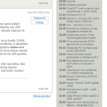
20:08
Garmin
trajni link
19:33
Youtube premium
19:06
ChatGPT nudi razgovor bez
ograničenja s novim mode
sub 30.3.2024 0:02
17:23
EA Sports FC 27
Odgovori
16:56
Disney+ u Europi više nema
Dolby Vision, HDR10+ i
Citiraj
ma samo pišljivi
16:45
Auti - ultimativna tema
ilijardu već 200
16:39
Destrier je unikatna verzija
še ukrade zapravo te
Bugattijeva modela Bo
16:38
Društvena mreža Truth
Social legalizirala insajder
 da je brutto 1200€,
15:56
Prva prezentacija GTA 6
rutto/mj, a skladištar
igrivosti bit će premijern
a ljudima
dadne ni 3
15:22
Sklapanje PC konfiguracija -
bi Ivica trebao davati
iznad 1300 EUR
alo bi mu 280 godina
15:02
Jedna od četiri osobe
generacije Z oslanja na AI n
13:48
Kod Makarske prevozio
SUP dasku na skuteru –
više nije bitna. Ako
popri
jvećeg lopova
13:01
OpenAI-jev novi uređaj bit
 žali bože i borbe i
će veličine hokejaškog
12:58
Grand Theft Auto (GTA VI) -
Rasprava
12:23
Uputa: Stremio 2026 najbolji
setup
trajni link
11:24
Koji televizor kupiti - vodič
za odabir
11:04
Gdje iPhone košta najviše u
Nova poruka
2026. godini?
09:22
SpaceX-ova raketa pala na
Mjesec, fotografije krat