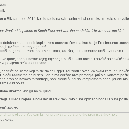
ardu
nik.
or u Blizzardu do 2014, koji je radio na svim onim kul sinematiksima koje smo voljeli 
 not WarCraft" episode of South Park and was the model for "He who has not life".
to dotakne hladni dodir kapitalizma unesreći čovjeka kao što je Frostmourne unesre
bolji, uz
You are not prepared.
st uništio "gamer dream" oca i sina Halla, kao što je Frostmourne uništio Arthasa i Te
i nove ljude, donosi novac kojeg nije briga za išta osim novac, i novčić po novčić n
ac zapovijeda nešto nehumano.
, desit će se svima koji misle da će uspjeti zauzdati novac. Za svaki zarađeni novčić 
i plaću radnicima da bi sebi i drugima održao nivo primanja, priča o ikakvom poš
eđene granice novaca mizantropi, narcisiodni šupci sa kompleksom boga, jer oni nisu 
 srca dati otkaz.
ane direktor i eto ga na milijardi.
 kolegi iz ureda kojem je bolesno dijete? Ne? Zato niste opsceno bogati i niste postali
mali snove.
 for chains of gold You can fall for pretty strangers and the promises they hold
17 (wyks).