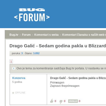
Bug.hr
»
Forum
»
Komentari s weba
»
Komentari članaka s naših web 
Drago Galić - Sedam godina pakla u Blizzar
poruka:
3
|
čitano:
3.892
1
Ovo je tema za komentiranje sadržaja Bug.hr portala. U nastavku se n
Konzerva
Drago Galić - Sedam godina pakla u Blizz
5 godina
Prim
e
agen
Zapravo theprimeagen
OFFLINE
0
0
0
HVALA