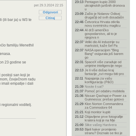
23:13
Pentagon kupio 2000
pet 29.3.2024 22:15
ukrajinskih jurišnih dronova
u
Odgovori
23:09
Zašto je Nolanov Odisej
drugačiji od svih dosadašn
Citiraj
(ili bar ja) u W3 te
22:46
Četvorica Hrvata otkrila
novu svemirsku maglicu
22:44
AI drži američko
gospodarstvo, ali to je
njegova n
22:37
Veliki dio AI industrije su
ćio familiju Menethil
marksisti, kaže šef Pa
22:37
NASA operacijom "Bing
renasa.
Bang" osigurala još barem
go
akon 23 godine se
22:31
SpaceX više zarađuje od
umjetne inteligencije nego
22:13
Je li više došao kraj
fantazije „svi-mogu-biti-pro
postoji san koji je
22:11
Napajanja za vašu
tenom, čovječnom radu
konfiguraciju (P&O)
imali empatije i dali
21:39
Nosite li sat?
21:37
Pomoć pri odabiru mobitela
21:36
Nissan Qashqai e-Power za
Guinnessa: prešao gotovo
21:29
Klon Norton Commandera
 regionalni voditelj.
za Commodore 64
21:21
Koji monitor kupiti
21:12
Objavljene prve fotografije
kratera koji je na Mje
21:00
Slike vašeg Hardvera
20:53
Bijeli haker promijenio
stranu? Doznalo se tko je