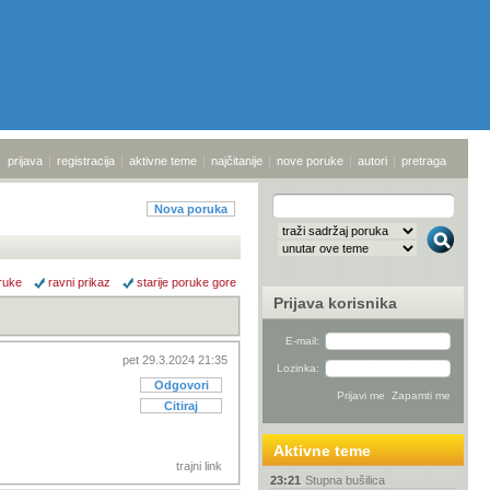
prijava
|
registracija
|
aktivne teme
|
najčitanije
|
nove poruke
|
autori
|
pretraga
Nova poruka
ruke
ravni prikaz
starije poruke gore
Prijava korisnika
E-mail:
pet 29.3.2024 21:35
Lozinka:
Odgovori
Citiraj
Aktivne teme
trajni link
23:21
Stupna bušilica