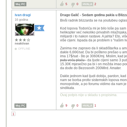
5
0
2
Moj PC
HVALA
ivan dragi
Drago Galić - Sedam godina pakla u Blizz
16 godina
Bivši radnik blizzarda se na youtubeu ogla
Kod lopova Todorića mi je bilo loše pa sam 
helikopter već nekoliko privatnih mlažnjaka
milijardi i to nakon rastave. A jahta? Eto, 
više cijeni. Ispada da je problem s "našim I
neaktivan
Zanima me zapravo da li skladištar/ka u am
OFFLINE
dakle 6,66€/sat. Da bi pošteno prešao u ama
ima 17$/sat - što je 3060€/mj. Mislim, kad j
puta veću plaću -
da ljude cijeni samo 3 put
15.30€ mjesečno pa bi i on možda imao por
da dođe do Bezosovih 200Mlrd. Amater.
Dakle jednom kad ljudi dobiju, pardon, kad i
nam se borba protiv sistemskih lopova mon
monopoliste, a po forumu vidimo da nam je živ
sindikata.
Ovaj potpis nije u skladu s propisima.
9
0
1
Moj PC
HVALA
1