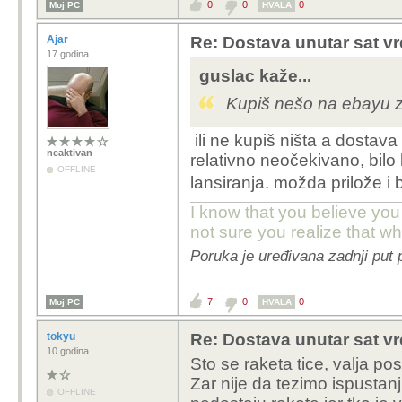
0
0
0
Moj PC
HVALA
Ajar
Re: Dostava unutar sat vr
17 godina
guslac kaže...
Kupiš nešo na ebayu z
ili ne kupiš ništa a dostava
neaktivan
relativno neočekivano, bilo
OFFLINE
lansiranja. možda prilože i
I know that you believe you
not sure you realize that w
Poruka je uređivana zadnji put 
7
0
0
Moj PC
HVALA
tokyu
Re: Dostava unutar sat vr
10 godina
Sto se raketa tice, valja po
Zar nije da tezimo ispustan
OFFLINE