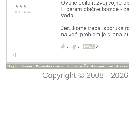
Ovo je očito razvoj vojne 
Ili barem obične bombe - za
OFFLINE
vođa
Jer...kome treba isporuka r
najveći problem je cijena pr
0
0
0
HVALA
1
Bug.hr
»
Forum
»
Komentari s weba
»
Komentari članaka s naših web stranica
Copyright © 2008 - 2026 