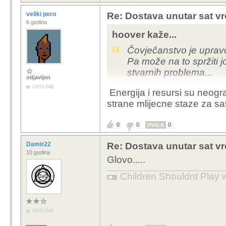
veliki pero
Re: Dostava unutar sat vr
6 godina
hoover kaže...
Čovječanstvo je upravo
Pa može na to spržiti 
stvarnih problema...
odjavljen
OFFLINE
Energija i resursi su neogr
strane mlijecne staze za sa
0
0
0
HVALA
Damir22
Re: Dostava unutar sat vr
10 godina
Glovo.....
Children Shouldnt Play 
OFFLINE