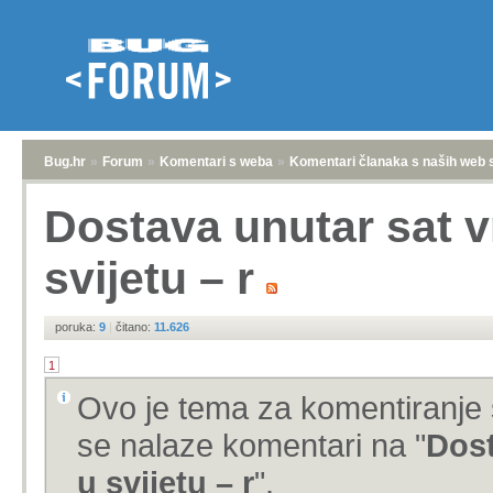
Bug.hr
»
Forum
»
Komentari s weba
»
Komentari članaka s naših web 
Dostava unutar sat v
svijetu – r
poruka:
9
|
čitano:
11.626
1
Ovo je tema za komentiranje 
se nalaze komentari na "
Dost
u svijetu – r
".