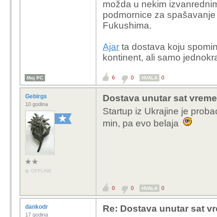
možda u nekim izvanrednim 
podmornice za spašavanje i
Fukushima.
Ajar
ta dostava koju spominj
kontinent, ali samo jednokra
6
0
0
Moj PC
HVALA
Gebirgs
Dostava unutar sat vremen
10 godina
Startup iz Ukrajine je prob
min, pa evo belaja
OFFLINE
0
0
0
HVALA
dankodr
Re: Dostava unutar sat vr
17 godina