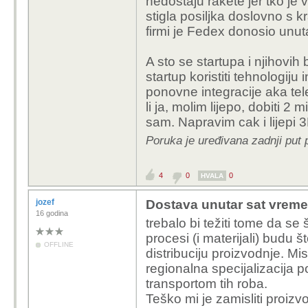
nedostaju rakete jer tko je v
stigla posiljka doslovno s k
firmi je Fedex donosio unut
A sto se startupa i njihovi
startup koristiti tehnologiju
ponovne integracije aka te
li ja, molim lijepo, dobiti 2
sam. Napravim cak i lijepi 
Poruka je uređivana zadnji put 
4
0
0
HVALA
jozef
Dostava unutar sat vremen
16 godina
trebalo bi težiti tome da se 
procesi (i materijali) budu š
OFFLINE
distribuciju proizvodnje. Mis
regionalna specijalizacija 
transportom tih roba.
Teško mi je zamisliti proizv