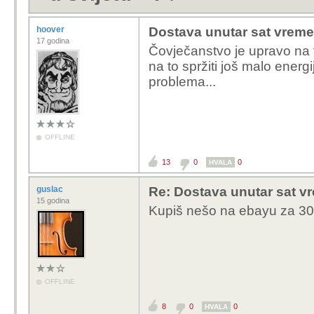
hoover
Dostava unutar sat vremen
17 godina
Čovječanstvo je upravo na 
na to spržiti još malo energ
problema...
OFFLINE
13
0
0
HVALA
guslac
Re: Dostava unutar sat vr
15 godina
Kupiš nešo na ebayu za 30
OFFLINE
8
0
0
HVALA