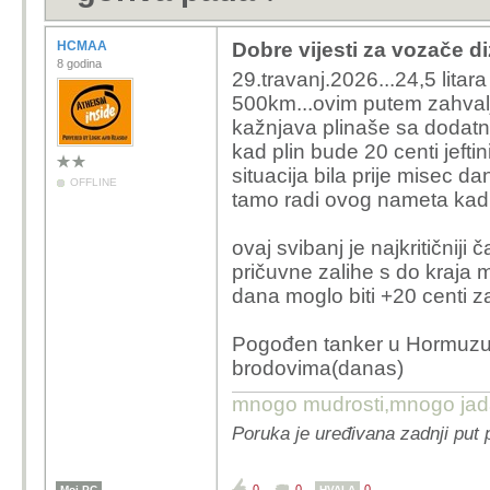
HCMAA
Dobre vijesti za vozače di
8 godina
29.travanj.2026...24,5 litara
500km...ovim putem zahvaljuj
kažnjava plinaše sa dodat
kad plin bude 20 centi jeftini
situacija bila prije misec dan
OFFLINE
tamo radi ovog nameta kad 
ovaj svibanj je najkritičniji 
pričuvne zalihe s do kraja 
dana moglo biti +20 centi za
Pogođen tanker u Hormuzu.
brodovima(danas)
mnogo mudrosti,mnogo jada..
Poruka je uređivana zadnji put
0
0
0
Moj PC
HVALA