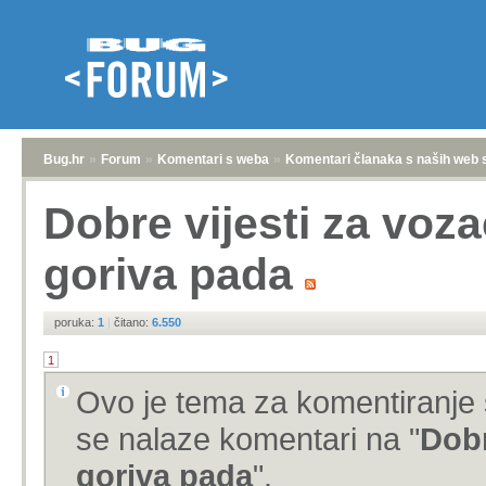
Bug.hr
»
Forum
»
Komentari s weba
»
Komentari članaka s naših web 
Dobre vijesti za voza
goriva pada
poruka:
1
|
čitano:
6.550
1
Ovo je tema za komentiranje 
se nalaze komentari na "
Dobr
goriva pada
".