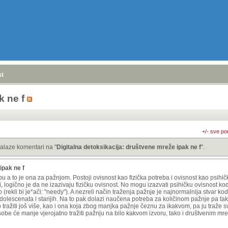
stranica
»
k ne f
+/- sve po
alaze komentari na "
Digitalna detoksikacija: društvene mreže ipak ne f
".
ipak ne f
 a to je ona za pažnjom. Postoji ovisnost kao fizička potreba i ovisnost kao psihič
 logično je da ne izazivaju fizičku ovisnost. No mogu izazvati psihičku ovisnost ko
 (rekli bi je*ači: "needy"). A nezreli način traženja pažnje je najnormalnija stvar ko
dolescenata i starijih. Na to pak dolazi naučena potreba za količinom pažnje pa ta
ražiti još više, kao i ona koja zbog manjka pažnje čeznu za ikakvom, pa ju traže s
sobe će manje vjerojatno tražiti pažnju na bilo kakvom izvoru, tako i društvenim mr