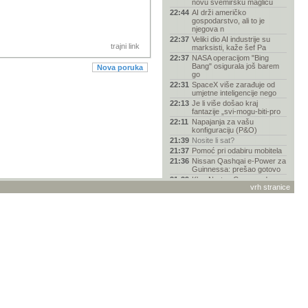
novu svemirsku maglicu
22:44
AI drži američko
gospodarstvo, ali to je
njegova n
22:37
Veliki dio AI industrije su
trajni link
marksisti, kaže šef Pa
22:37
NASA operacijom "Bing
Bang" osigurala još barem
Nova poruka
go
22:31
SpaceX više zarađuje od
umjetne inteligencije nego
22:13
Je li više došao kraj
fantazije „svi-mogu-biti-pro
22:11
Napajanja za vašu
konfiguraciju (P&O)
21:39
Nosite li sat?
21:37
Pomoć pri odabiru mobitela
21:36
Nissan Qashqai e-Power za
Guinnessa: prešao gotovo
21:29
Klon Norton Commandera
vrh stranice
za Commodore 64
21:21
Koji monitor kupiti
21:12
Objavljene prve fotografije
kratera koji je na Mje
21:02
Stupna bušilica
21:00
Slike vašeg Hardvera
20:53
Bijeli haker promijenio
stranu? Doznalo se tko je
20:24
Pentagon kupio 2000
ukrajinskih jurišnih dronova
u
20:08
Garmin
19:33
Youtube premium