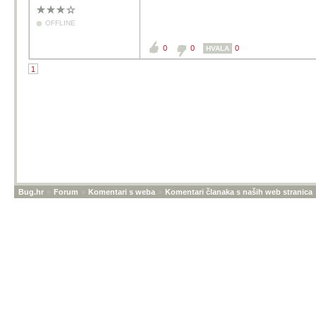
OFFLINE
0
0
0
HVALA
1
Bug.hr
»
Forum
»
Komentari s weba
»
Komentari članaka s naših web stranica