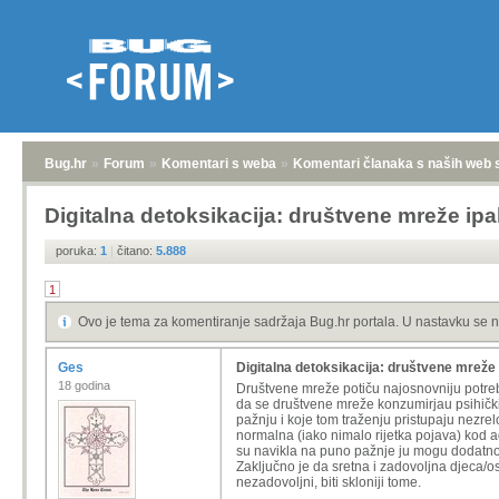
Bug.hr
»
Forum
»
Komentari s weba
»
Komentari članaka s naših web 
Digitalna detoksikacija: društvene mreže ipa
poruka:
1
|
čitano:
5.888
1
Ovo je tema za komentiranje sadržaja Bug.hr portala. U nastavku se n
Ges
Digitalna detoksikacija: društvene mreže 
18 godina
Društvene mreže potiču najosnovniju potrebu
da se društvene mreže konzumirjau psihički,
pažnju i koje tom traženju pristupaju nezrelo
normalna (iako nimalo rijetka pojava) kod a
su navikla na puno pažnje ju mogu dodatno t
Zaključno je da sretna i zadovoljna djeca/o
nezadovoljni, biti skloniji tome.