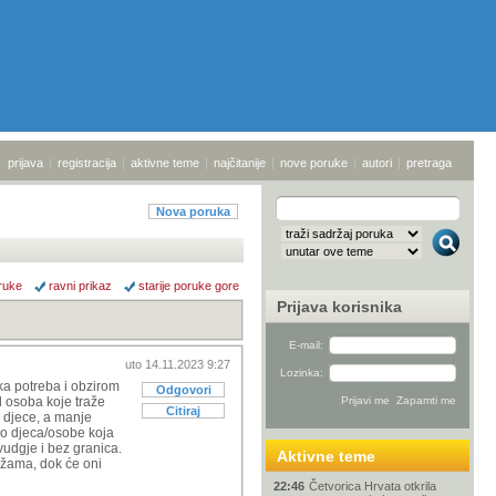
prijava
|
registracija
|
aktivne teme
|
najčitanije
|
nove poruke
|
autori
|
pretraga
Nova poruka
ruke
ravni prikaz
starije poruke gore
Prijava korisnika
E-mail:
uto 14.11.2023 9:27
Lozinka:
ka potreba i obzirom
Odgovori
d osoba koje traže
Citiraj
d djece, a manje
ko djeca/osobe koja
vudgje i bez granica.
Aktivne teme
ežama, dok će oni
22:46
Četvorica Hrvata otkrila