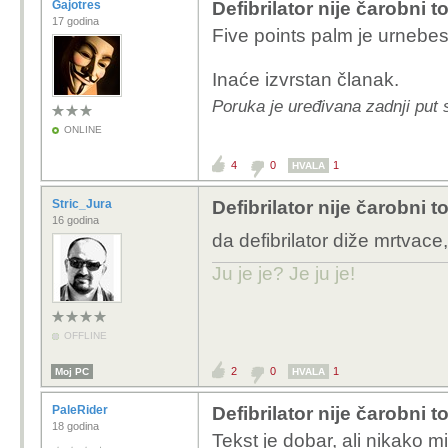
Gajotres
Defibrilator nije čarobni 
17 godina
Five points palm je urnebe
Inaće izvrstan članak.
Poruka je uređivana zadnji put s
ONLINE
4
0
1
HVALA
Stric_Jura
Defibrilator nije čarobni 
16 godina
da defibrilator diže mrtvace,
Ju je je? Je ju je!
OFFLINE
2
0
1
Moj PC
HVALA
PaleRider
Defibrilator nije čarobni 
18 godina
Tekst je dobar, ali nikako m