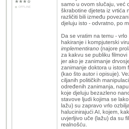
samo u ovom slučaju, već op
OFFLINE
škrabotine djeteta iz vrtića
različiti bili između povez
djeluju isto - odvratno, po
Da se vratim na temu - vrlo
hakiranje i kompjuterski vi
implementirano
(najore prol
za kakvu se publiku filmovi
jer ako je zanimanje drvosje
zanimanje doktora u istom f
(kao što autor i opisuje). Ve
ciljanih političkih manipulac
određenih zanimanja, napuh
koje djeluju bezazleno nanos
stavove ljudi kojima se lako 
lažu) su zapravo vrlo ozbilj
halucinirajući AI, kojem, kak
uvjerljivo uče (lažu) da su 
realnošću.