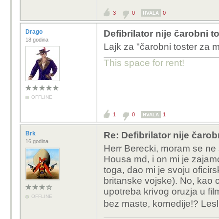
3
0
0
HVALA
Drago
Defibrilator nije čarobni 
18 godina
Lajk za "čarobni toster za 
This space for rent!
OFFLINE
1
0
1
HVALA
Brk
Re: Defibrilator nije čaro
16 godina
Herr Berecki, moram se ne
Housa md, i on mi je zajamcio
toga, dao mi je svoju oficirs
britanske vojske). No, kao 
upotreba krivog oruzja u f
OFFLINE
bez maste, komedije!? Lesl