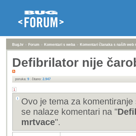
Bug.hr
»
Forum
»
Komentari s weba
»
Komentari članaka s naših web 
Defibrilator nije čar
poruka:
9
|
čitano:
2.947
1
Ovo je tema za komentiranje 
se nalaze komentari na "
Defi
mrtvace
".