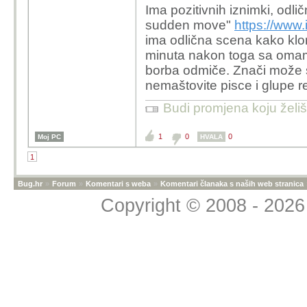
Ima pozitivnih iznimki, odlič
sudden move"
https://www.
ima odlična scena kako kloro
minuta nakon toga sa omaml
borba odmiče. Znači može s
nemaštovite pisce i glupe re
Budi promjena koju želiš 
1
0
0
Moj PC
HVALA
1
Bug.hr
»
Forum
»
Komentari s weba
»
Komentari članaka s naših web stranica
Copyright © 2008 - 2026 