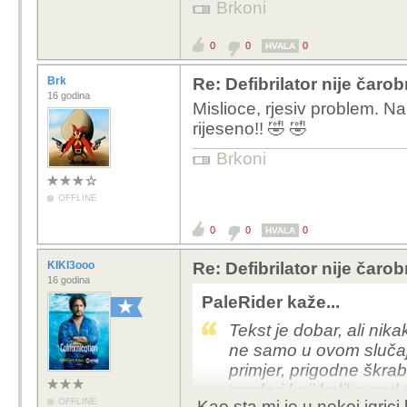
Brkoni
0
0
0
HVALA
Brk
Re: Defibrilator nije čaro
16 godina
Mislioce, rjesiv problem. N
rijeseno!! 🤣 🤣
Brkoni
OFFLINE
0
0
0
HVALA
KIKI3ooo
Re: Defibrilator nije čaro
16 godina
PaleRider kaže...
Tekst je dobar, ali nik
ne samo u ovom slučaju
primjer, prigodne škrab
renderi koji koliko god
OFFLINE
Kao sta mi je u nekoj igrici