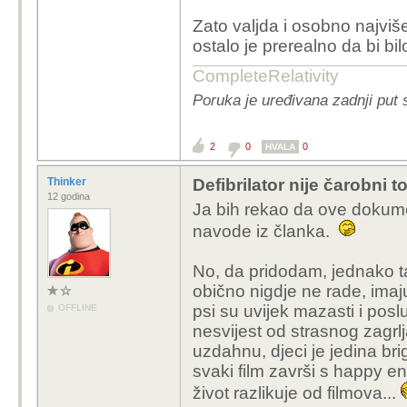
Zato valjda i osobno najviše
ostalo je prerealno da bi bilo 
CompleteRelativity
Poruka je uređivana zadnji put 
2
0
0
HVALA
Thinker
Defibrilator nije čarobni 
12 godina
Ja bih rekao da ove dokume
navode iz članka.
No, da pridodam, jednako ta
obično nigdje ne rade, imaj
psi su uvijek mazasti i pos
OFFLINE
nesvijest od strasnog zagrl
uzdahnu, djeci je jedina br
svaki film završi s happy e
život razlikuje od filmova...