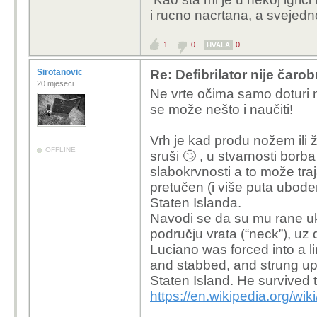
tekstova nekako uvijek
i rucno nacrtana, a svejed
1
0
0
HVALA
Sirotanovic
Re: Defibrilator nije čaro
20 mjeseci
Ne vrte očima samo doturi n
se može nešto i naučiti!
Vrh je kad prođu nožem ili 
OFFLINE
sruši 🙄 , u stvarnosti borb
slabokrvnosti a to može traja
pretučen (i više puta ubode
Staten Islanda.
Navodi se da su mu rane ukl
području vrata (“neck”), uz 
Luciano was forced into a 
and stabbed, and strung up
Staten Island. He survived 
https://en.wikipedia.org/wi