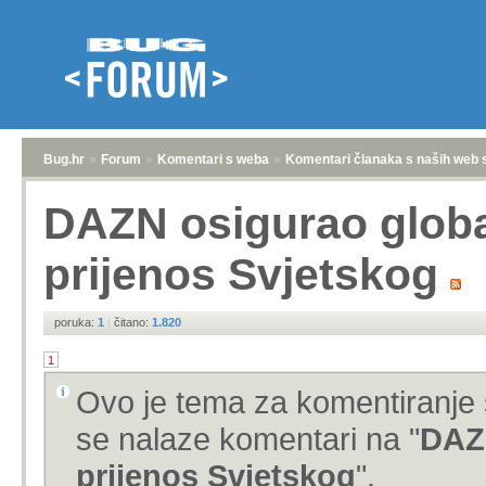
Bug.hr
»
Forum
»
Komentari s weba
»
Komentari članaka s naših web 
DAZN osigurao globa
prijenos Svjetskog
poruka:
1
|
čitano:
1.820
1
Ovo je tema za komentiranje 
se nalaze komentari na "
DAZN
prijenos Svjetskog
".