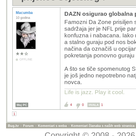
Macumba
DAZN osigurao globalna p
10 godina
Famozni Da Zone prisiljen 
sadržaja jer je NFL prije pa
konfuzna i nabacana. Iako n
a stalno guraju pod nos bo
načina da označiš u opcij
pokretanja ponovno guraju 
OFFLINE
A što se tiče spomenutog 
je još jedno nepotrebno na
novca.
Life is jazz. Play it cool.
4
0
1
Moj PC
HVALA
1
Bug.hr
»
Forum
»
Komentari s weba
»
Komentari članaka s naših web stranica
Copyright © 2008 - 2026 