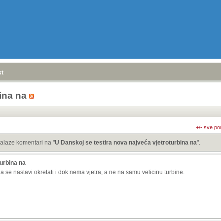
stranica
»
ina na
+/- sve po
alaze komentari na "
U Danskoj se testira nova najveća vjetroturbina na
".
turbina na
a se nastavi okretati i dok nema vjetra, a ne na samu velicinu turbine.