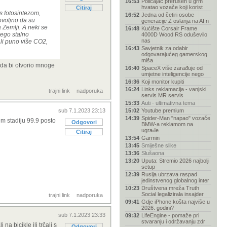
16:53
Policajac prerušen u grm
hvatao vozače koji korist
Citiraj
 s fotosintezom,
16:52
Jedna od četiri osobe
ovoljno da su
generacije Z oslanja na AI n
 Zemlji. A neki se
16:48
Kućište Corsair Frame
nego stalno
4000D Wood RS oduševilo
nas
mali puno više CO2,
16:43
Savjetnik za odabir
odgovarajućeg gamerskog
miša
 da bi otvorio mnoge
16:40
SpaceX više zarađuje od
umjetne inteligencije nego
16:36
Koji monitor kupiti
16:24
Links reklamacija - vanjski
trajni link
nadporuka
servis MR servis
15:33
Auti - ultimativna tema
sub 7.1.2023 23:13
15:02
Youtube premium
14:39
Spider-Man "napao" vozače
em stadiju 99.9 posto
Odgovori
BMW-a reklamom na
ugrađe
Citiraj
13:54
Garmin
13:45
Smiješne slike
13:36
Slušaona
13:20
Uputa: Stremio 2026 najbolji
setup
12:39
Rusija ubrzava raspad
jedinstvenog globalnog inter
10:23
Društvena mreža Truth
Social legalizirala insajder
trajni link
nadporuka
09:41
Gdje iPhone košta najviše u
2026. godini?
sub 7.1.2023 23:33
09:32
LifeEngine - pomaže pri
stvaranju i održavanju zdr
a bicikle ili trčali s
Odgovori