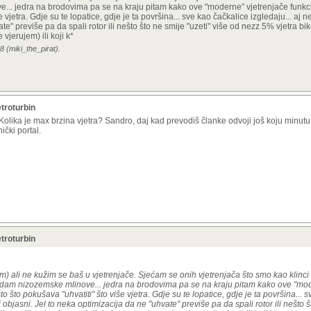
... jedra na brodovima pa se na kraju pitam kako ove "moderne" vjetrenjače funkcio
e vjetra. Gdje su te lopatice, gdje je ta površina... sve kao čačkalice izgledaju... aj 
e" previše pa da spali rotor ili nešto što ne smije "uzeti" više od nezz 5% vjetra biko
vjerujem) ili koji k*
8 (miki_the_pirat).
troturbin
 Kolika je max brzina vjetra? Sandro, daj kad prevodiš članke odvoji još koju minutu
ički portal.
troturbin
) ali ne kužim se baš u vjetrenjače. Sjećam se onih vjetrenjača što smo kao klinci 
a gledam nizozemske mlinove... jedra na brodovima pa se na kraju pitam kako ove "mo
što što pokušava "uhvatiti" što više vjetra. Gdje su te lopatice, gdje je ta površina... 
 objasni. Jel to neka optimizacija da ne "uhvate" previše pa da spali rotor ili nešto š