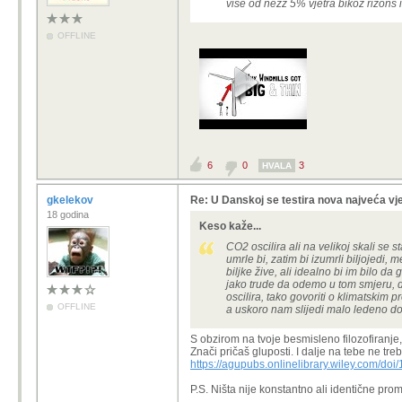
više od nezz 5% vjetra bikoz rizons i
OFFLINE
6
0
3
HVALA
gkelekov
Re: U Danskoj se testira nova najveća vje
18 godina
Keso kaže...
CO2 oscilira ali na velikoj skali se 
umrle bi, zatim bi izumrli biljojedi
biljke žive, ali idealno bi im bilo d
jako trude da odemo u tom smjeru, d
oscilira, tako govoriti o klimatskim 
OFFLINE
a uskoro nam slijedi malo ledeno doba
S obzirom na tvoje besmisleno filozofiranje,
Znači pričaš gluposti. I dalje na tebe ne treba 
https://agupubs.onlinelibrary.wiley.com/d
P.S. Ništa nije konstantno ali identične pro