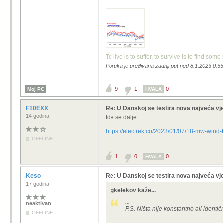
To live is to suffer, to survive is to find so
Poruka je uređivana zadnji put ned 8.1.2023 0:55
9
1
0
Moj PC
HVALA
F10EXX
Re: U Danskoj se testira nova najveća vje
14 godina
Ide se dalje
https://electrek.co/2023/01/07/18-mw-wind-
OFFLINE
1
0
0
HVALA
Keso
Re: U Danskoj se testira nova najveća vje
17 godina
gkelekov kaže...
...
neaktivan
P.S. Ništa nije konstantno ali identi
OFFLINE