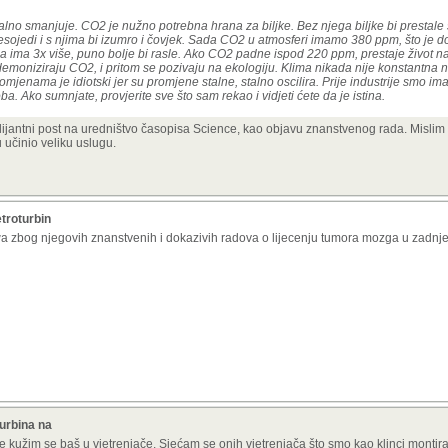
stalno smanjuje. CO2 je nužno potrebna hrana za biljke. Bez njega biljke bi prestale
, mesojedi i s njima bi izumro i čovjek. Sada CO2 u atmosferi imamo 380 ppm, što je d
a ga ima 3x više, puno bolje bi rasle. Ako CO2 padne ispod 220 ppm, prestaje život na
emoniziraju CO2, i pritom se pozivaju na ekologiju. Klima nikada nije konstantna 
promjenama je idiotski jer su promjene stalne, stalno oscilira. Prije industrije smo i
. Ako sumnjate, provjerite sve što sam rekao i vidjeti ćete da je istina.
ilijantni post na uredništvo časopisa Science, kao objavu znanstvenog rada. Mislim
 učinio veliku uslugu.
troturbin
lawa zbog njegovih znanstvenih i dokazivih radova o lijecenju tumora mozga u zadnj
turbina na
kužim se baš u vjetrenjače. Sjećam se onih vjetrenjača što smo kao klinci montirali n