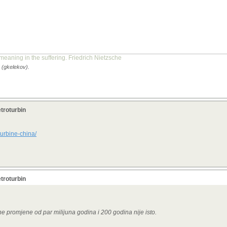
me meaning in the suffering. Friedrich Nietzsche
 (gkelekov).
troturbin
turbine-china/
troturbin
čne promjene od par milijuna godina i 200 godina nije isto.