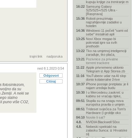
kupuju knjige za treniranje m
16:22
Samsung Galaxy
S25/S25+/S25 Ultra -
[Rasprava]
15:36
Roboti preuzimaju
najzahtjevnije zadatke u
hotelim
14:36
Windowsi 11 počeli "sami od
sebe" instalirati apli
13:25
Novi Xbox mogao bi
pokretati igre sa svih
prethodn
13:22
Tko na umjetnoj inteligenciji
zarađuje, tko plaća,
trajni link
nadporuka
13:21
Pozivnice za privatne
torrent trackere
11:22
Apple privremeno uklonio
ned 8.1.2023 0:54
Telegram iz App Storea zb
Odgovori
11:16
YouTubeov udar na AI slop
donio kolateralne žrtve
Citiraj
10:37
iPhone postaje pretplata: je li
 s fotosintezom,
najam uređaja budu
ovoljno da su
10:30
I u Mercedesu zaokret: u
 Zemlji. A neki se
kabinu se vraćaju tipke,
nego stalno
09:51
Stupila su na snagu nova
mali puno više CO2,
europska pravila o umjetn
08:51
Trideset svjećica za Tom's
Hardware (i groblje oko
04:10
Nosite li sat?
4.8.
NVIDIA Blackwell 50xx
4.8.
Nebeski spektakl na
zalasku Sunca: iz Hrvatske
slj