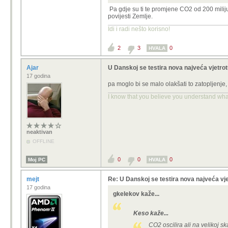
Pa gdje su ti te promjene CO2 od 200 milij
povijesti Zemlje.
Idi i radi nešto korisno!
2
3
0
HVALA
Ajar
U Danskoj se testira nova najveća vjetro
17 godina
pa moglo bi se malo olakšati to zatopljenje, 
I know that you believe you understand what 
neaktivan
OFFLINE
0
0
0
Moj PC
HVALA
mejt
Re: U Danskoj se testira nova najveća vje
17 godina
gkelekov kaže...
Keso kaže...
CO2 oscilira ali na velikoj s