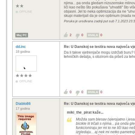
njima... pa onda gledam nizozemske mlinove
liči kao nešto što pokušava "uhvatiti" što viš
objasni. Jel to neka optimizacija da ne "uhvat
OFFLINE
skupi materijali da je ovo optimum (mada ne 
Poruka je uređivana zadnji put sub 7.1.2023 23:3
2
0
0
Moj PC
HVALA
dd.inc
Re: U Danskoj se testira nova najveća vje
18 godina
Da li takve vjetrenjače mogu izdržati buru?
tehničkih detalja, s obzirom da pišeš za tehn
OFFLINE
0
0
0
HVALA
Diablo86
Re: U Danskoj se testira nova najveća vje
17 godina
miki_the_pirat kaže...
Možda sam blesav (vjerojatno i jesam
bicikle ili trčali s njima... pa ond
funkcioniraju jer mi to ne liči kao ne
izgledaju... aj nek mi netko pametniji