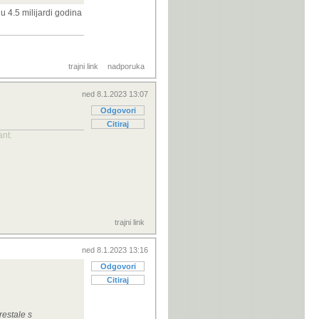
 4.5 milijardi godina
trajni link
nadporuka
ned 8.1.2023 13:07
Odgovori
Citiraj
ant.
trajni link
ned 8.1.2023 13:16
Odgovori
Citiraj
restale s