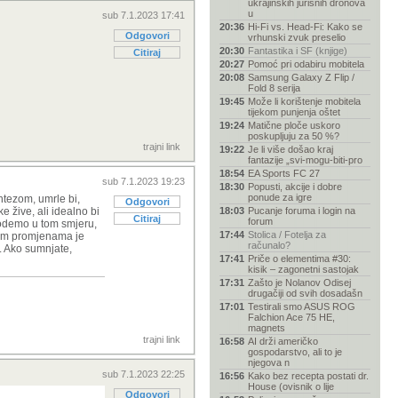
ukrajinskih jurišnih dronova
u
sub 7.1.2023 17:41
20:36
Hi-Fi vs. Head-Fi: Kako se
Odgovori
vrhunski zvuk preselio
20:30
Fantastika i SF (knjige)
Citiraj
20:27
Pomoć pri odabiru mobitela
20:08
Samsung Galaxy Z Flip /
Fold 8 serija
19:45
Može li korištenje mobitela
tijekom punjenja oštet
19:24
Matične ploče uskoro
poskupljuju za 50 %?
trajni link
19:22
Je li više došao kraj
fantazije „svi-mogu-biti-pro
18:54
EA Sports FC 27
sub 7.1.2023 19:23
18:30
Popusti, akcije i dobre
ponude za igre
intezom, umrle bi,
Odgovori
e žive, ali idealno bi
18:03
Pucanje foruma i login na
Citiraj
forum
a odemo u tom smjeru,
17:44
Stolica / Fotelja za
skim promjenama je
računalo?
a. Ako sumnjate,
17:41
Priče o elementima #30:
kisik – zagonetni sastojak
17:31
Zašto je Nolanov Odisej
drugačiji od svih dosadašn
17:01
Testirali smo ASUS ROG
Falchion Ace 75 HE,
magnets
trajni link
16:58
AI drži američko
gospodarstvo, ali to je
njegova n
sub 7.1.2023 22:25
16:56
Kako bez recepta postati dr.
House (ovisnik o lije
Odgovori