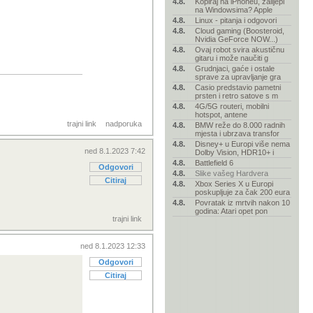
4.8.
Kopiraj na iPhoneu, zalijepi
na Windowsima? Apple
4.8.
Linux - pitanja i odgovori
4.8.
Cloud gaming (Boosteroid,
Nvidia GeForce NOW...)
4.8.
Ovaj robot svira akustičnu
gitaru i može naučiti g
4.8.
Grudnjaci, gaće i ostale
sprave za upravljanje gra
4.8.
Casio predstavio pametni
prsten i retro satove s m
4.8.
4G/5G routeri, mobilni
hotspot, antene
trajni link
nadporuka
4.8.
BMW reže do 8.000 radnih
mjesta i ubrzava transfor
4.8.
Disney+ u Europi više nema
ned 8.1.2023 7:42
Dolby Vision, HDR10+ i
4.8.
Battlefield 6
Odgovori
4.8.
Slike vašeg Hardvera
Citiraj
4.8.
Xbox Series X u Europi
poskupljuje za čak 200 eura
4.8.
Povratak iz mrtvih nakon 10
godina: Atari opet pon
trajni link
ned 8.1.2023 12:33
Odgovori
Citiraj