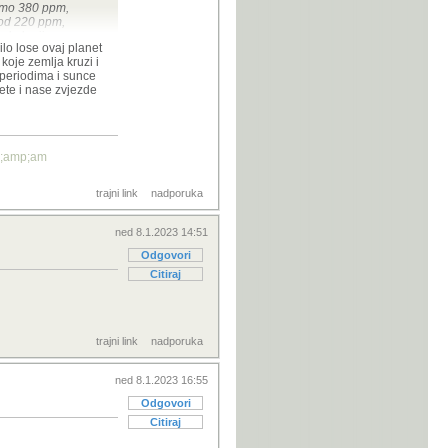
mamo 380 ppm,
spod 220 ppm,
 ekologiju.
ilo lose ovaj planet
ene stalne,
koje zemlja kruzi i
provjerite sve
 periodima i sunce
ete i nase zvjezde
p;amp;am
trajni link
nadporuka
ned 8.1.2023 14:51
Odgovori
Citiraj
trajni link
nadporuka
ned 8.1.2023 16:55
Odgovori
Citiraj