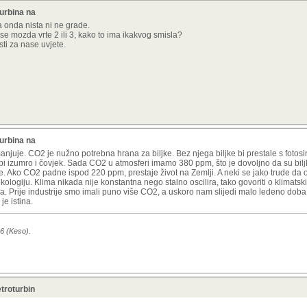
turbina na
a onda nista ni ne grade.
se mozda vrte 2 ili 3, kako to ima ikakvog smisla?
osti za nase uvjete.
turbina na
smanjuje. CO2 je nužno potrebna hrana za biljke. Bez njega biljke bi prestale s fotos
a bi izumro i čovjek. Sada CO2 u atmosferi imamo 380 ppm, što je dovoljno da su biljk
sle. Ako CO2 padne ispod 220 ppm, prestaje život na Zemlji. A neki se jako trude d
kologiju. Klima nikada nije konstantna nego stalno oscilira, tako govoriti o klimat
lira. Prije industrije smo imali puno više CO2, a uskoro nam slijedi malo ledeno dob
je istina.
26 (Keso).
troturbin