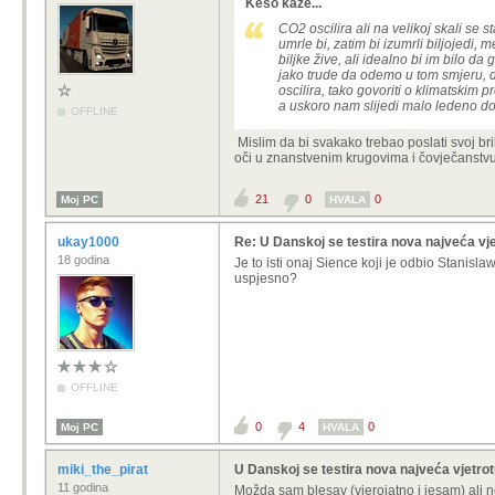
Keso kaže...
CO2 oscilira ali na velikoj skali se 
umrle bi, zatim bi izumrli biljojedi
biljke žive, ali idealno bi im bilo d
jako trude da odemo u tom smjeru, d
oscilira, tako govoriti o klimatskim 
a uskoro nam slijedi malo ledeno doba
OFFLINE
Mislim da bi svakako trebao poslati svoj br
oči u znanstvenim krugovima i čovječanstvu
21
0
0
Moj PC
HVALA
ukay1000
Re: U Danskoj se testira nova najveća vje
18 godina
Je to isti onaj Sience koji je odbio Stanis
uspjesno?
OFFLINE
0
4
0
Moj PC
HVALA
miki_the_pirat
U Danskoj se testira nova najveća vjetro
11 godina
Možda sam blesav (vjerojatno i jesam) ali ne 