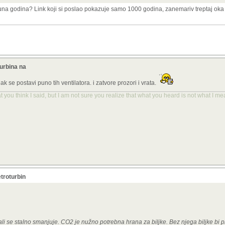
una godina? Link koji si poslao pokazuje samo 1000 godina, zanemariv treptaj oka u
turbina na
ak se postavi puno tih ventilatora. i zatvore prozori i vrata.
you think I said, but I am not sure you realize that what you heard is not what I me
troturbin
kali se stalno smanjuje. CO2 je nužno potrebna hrana za biljke. Bez njega biljke bi p