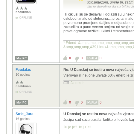
fotosintezom, umrle bi, zatim
što je dovoljno da su biljke 
prestaje život na Zemlji. A 
neaktivan
Ti ciklusi su se desavali i dolazili su u nek
Klima nikada nije konstantna 
OFFLINE
oslobodit malo od stetocina.....procitaj mal
stalno oscilira. Prije indust
povremeno promjene daljinu medjusobno, neg
što sam rekao i vidjeti ćete da
zaoscilira u puno vecem omjeru od svoje os
prave ogrovne razlike u klimi i temperatura
S obzirom na tvoje besmisleno filozo
Znači pričaš gluposti. I dalje na tebe n
https://agupubs.onlinelibrary.wile
* Friend: &amp;amp;amp;amp;amp;amp;amp;a
&amp;amp;amp;#39;Linux&amp;amp;amp;#
P.S. Ništa nije konstantno ali identi
0
0
0
Moj PC
HVALA
Feudalac
Re: U Danskoj se testira nova najveća vje
10 godina
Vjerovao ili ne, one uhvate 60% energije z
Ja rekoh
neaktivan
OFFLINE
0
0
0
Moj PC
HVALA
Stric_Jura
U Danskoj se testira nova najveća vjetro
16 godina
Josipa sad suzu pustila, koliko bi lovuše k
Ju je je? Je ju je!