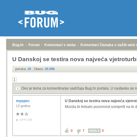
Bug.hr
»
Forum
»
Komentari s weba
»
Komentari članaka s naših web 
U Danskoj se testira nova najveća vjetroturb
poruka:
26
|
čitano:
26.996
1
Ovo je tema za komentiranje sadržaja Bug.hr portala. U nastavku se n
mpapec
U Danskoj se testira nova najveća vjetro
13 godina
Mozda bi trebalo pozornost usmjeriti na to d
OFFLINE
0
7
0
HVALA