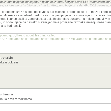
 bi izumrli biljojedi, mesojedi i s njima bi izumro i čovjek. Sada CO2 u atmosferi i
žive, ali idealno bi im bilo da ga ima 3x više, puno bolje bi rasle. Ako CO2 padne i
neki se jako trude da odemo u tom smjeru, demoniziraju CO2, i pritom se pozivaju na
im periodima kroz historiju doslovno u par mjeseci, priroda je cudo, a mozda i nebi b
nego stalno oscilira, tako govoriti o klimatskim promjenama je idiotski jer su promj
o o !Milankovićevi ciklusi! Jednostavno objasnjenje je da sunce nije fixna tacka oko 
rije smo imali puno više CO2, a uskoro nam slijedi malo ledeno doba. Ako sumnjate, 
o i sunce oscilira zbog utjecaja ostalih planeta u sustavu, i u nekim ponovljivim
 je istina.
i, to onda utjece na nas eko sistem, jer male promjene razmaka izmedju nase plan
ma tu kod nas :D
firanje, evo uzeo sam samo 2 i pol minute i provjerio tvoje tvrdnje.
e treba trošiti riječi:
y.com/doi/10.1029/2011GB004247
mp;quot;I heard about this thing called
39;.&amp;amp;amp;amp;amp;amp;amp;amp;quot; * Me: &amp;amp;amp;amp;am
čne promjene od par milijuna godina i 200 godina nije isto.
troturbin
raka u pokretu
turbina na
apnulo s takim makinama...