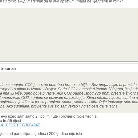
li su toliko skupi materijali da je ovo optimum (mada ne vjerujem) ili koji k*
troturbin
stalno smanjuje. CO2 je nužno potrebna hrana za biljke. Bez njega biljke bi prestale
, mesojedi i s njima bi izumro i čovjek. Sada CO2 u atmosferi imamo 380 ppm, što je d
a ga ima 3x više, puno bolje bi rasle. Ako CO2 padne ispod 220 ppm, prestaje život na
emoniziraju CO2, i pritom se pozivaju na ekologiju. Klima nikada nije konstantna 
promjenama je idiotski jer su promjene stalne, stalno oscilira. Prije industrije smo i
. Ako sumnjate, provjerite sve što sam rekao i vidjeti ćete da je istina.
 evo uzeo sam samo 2 i pol minute i provjerio tvoje tvrdnje.
trošiti riječi:
oi/10.1029/2011GB004247
mjene od par milijuna godina i 200 godina nije isto.