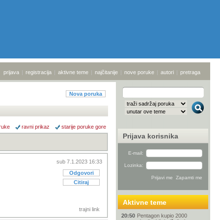
prijava
|
registracija
|
aktivne teme
|
najčitanije
|
nove poruke
|
autori
|
pretraga
Nova poruka
ruke
ravni prikaz
starije poruke gore
Prijava korisnika
E-mail:
sub 7.1.2023 16:33
Lozinka:
Odgovori
Citiraj
Aktivne teme
trajni link
20:50
Pentagon kupio 2000