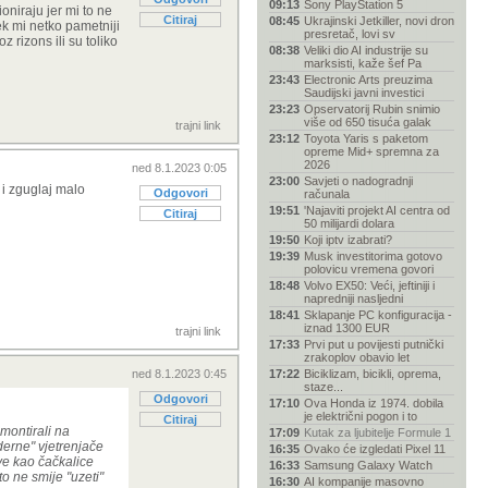
09:13
Sony PlayStation 5
niraju jer mi to ne
Citiraj
08:45
Ukrajinski Jetkiller, novi dron
nek mi netko pametniji
presretač, lovi sv
z rizons ili su toliko
08:38
Veliki dio AI industrije su
marksisti, kaže šef Pa
23:43
Electronic Arts preuzima
Saudijski javni investici
23:23
Opservatorij Rubin snimio
više od 650 tisuća galak
trajni link
23:12
Toyota Yaris s paketom
opreme Mid+ spremna za
2026
ned 8.1.2023 0:05
23:00
Savjeti o nadogradnji
 i zguglaj malo
Odgovori
računala
19:51
'Najaviti projekt AI centra od
Citiraj
50 milijardi dolara
19:50
Koji iptv izabrati?
19:39
Musk investitorima gotovo
polovicu vremena govori
18:48
Volvo EX50: Veći, jeftiniji i
napredniji nasljedni
18:41
Sklapanje PC konfiguracija -
iznad 1300 EUR
trajni link
17:33
Prvi put u povijesti putnički
zrakoplov obavio let
ned 8.1.2023 0:45
17:22
Biciklizam, bicikli, oprema,
staze...
Odgovori
17:10
Ova Honda iz 1974. dobila
je električni pogon i to
Citiraj
montirali na
17:09
Kutak za ljubitelje Formule 1
derne" vjetrenjače
16:35
Ovako će izgledati Pixel 11
sve kao čačkalice
16:33
Samsung Galaxy Watch
to ne smije "uzeti"
16:30
AI kompanije masovno