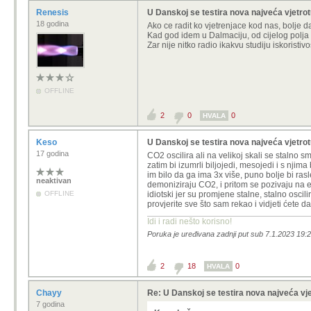
Renesis
U Danskoj se testira nova najveća vjetro
18 godina
Ako ce radit ko vjetrenjace kod nas, bolje d
Kad god idem u Dalmaciju, od cijelog polja 
Zar nije nitko radio ikakvu studiju iskoristiv
OFFLINE
2
0
0
HVALA
Keso
U Danskoj se testira nova najveća vjetro
17 godina
CO2 oscilira ali na velikoj skali se stalno 
zatim bi izumrli biljojedi, mesojedi i s njim
im bilo da ga ima 3x više, puno bolje bi ra
neaktivan
demoniziraju CO2, i pritom se pozivaju na e
OFFLINE
idiotski jer su promjene stalne, stalno osci
provjerite sve što sam rekao i vidjeti ćete da 
Idi i radi nešto korisno!
Poruka je uređivana zadnji put sub 7.1.2023 19:
2
18
0
HVALA
Chayy
Re: U Danskoj se testira nova najveća vje
7 godina