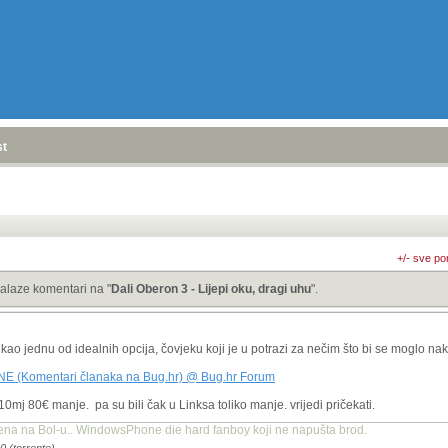
stranica
»
+/- sve po
alaze komentari na "
Dali Oberon 3 - Lijepi oku, dragi uhu
".
ao jednu od idealnih opcija, čovjeku koji je u potrazi za nečim što bi se moglo 
 (Komentari članaka na Bug.hr) @ Bug.hr Forum
i 10mj 80€ manje. pa su bili čak u Linksa toliko manje. vrijedi pričekati.
emena na Bol-u.. WindowsPhone die hard fanboy koji ne napušta brod.