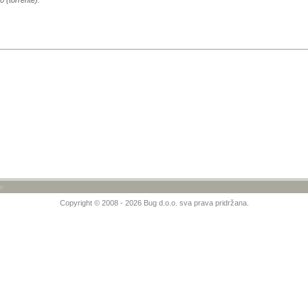
0 (torrente).
»
Copyright © 2008 - 2026 Bug d.o.o. sva prava pridržana.