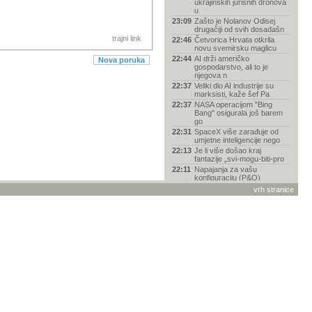
ukrajinskih jurišnih dronova
u
23:09
Zašto je Nolanov Odisej
drugačiji od svih dosadašn
trajni link
22:46
Četvorica Hrvata otkrila
novu svemirsku maglicu
22:44
AI drži američko
Nova poruka
gospodarstvo, ali to je
njegova n
22:37
Veliki dio AI industrije su
marksisti, kaže šef Pa
22:37
NASA operacijom "Bing
Bang" osigurala još barem
go
22:31
SpaceX više zarađuje od
umjetne inteligencije nego
22:13
Je li više došao kraj
fantazije „svi-mogu-biti-pro
22:11
Napajanja za vašu
konfiguraciju (P&O)
21:39
Nosite li sat?
vrh stranice
21:37
Pomoć pri odabiru mobitela
21:36
Nissan Qashqai e-Power za
Guinnessa: prešao gotovo
21:29
Klon Norton Commandera
za Commodore 64
21:21
Koji monitor kupiti
21:12
Objavljene prve fotografije
kratera koji je na Mje
21:02
Stupna bušilica
21:00
Slike vašeg Hardvera
20:53
Bijeli haker promijenio
stranu? Doznalo se tko je