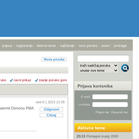
prijava
|
registracija
|
aktivne teme
|
najčitanije
|
nove poruke
|
autori
|
pretraga
Nova poruka
ruke
ravni prikaz
starije poruke gore
Prijava korisnika
E-mail:
ned 8.1.2023 13:39
Lozinka:
nakalemit Denonu PMA
Odgovori
Citiraj
Aktivne teme
23:13
Pentagon kupio 2000