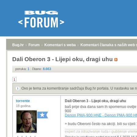
Bug.hr
»
Forum
»
Komentari s weba
»
Komentari članaka s naših web 
Dali Oberon 3 - Lijepi oku, dragi uhu
poruka:
1
|
čitano:
8.663
1
Ovo je tema za komentiranje sadržaja Bug.hr portala. U nastavku se n
torrente
Dali Oberon 3 - Lijepi oku, dragi uhu
18 godina
baš prije dva dana sam ih spomenuo ovdje k
900
Denon PMA-900 HNE - Denon PMA-900 HNE
+ budu Oberoni često na akciji. bili su cijel
expert za istrazivanje ruda i gubljenje vr