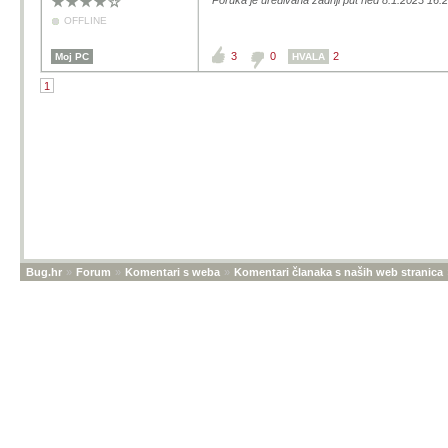
Poruka je uređivana zadnji put ned 8.1.2023 16:2
OFFLINE
3
0
2
Moj PC
HVALA
1
Bug.hr
»
Forum
»
Komentari s weba
»
Komentari članaka s naših web stranica