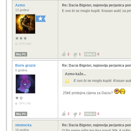
Azmo
Re: Dacia Bigster, najnovija perjanica pon
13 godina
E ovo bi se moglo kupiti. Krasan autić za pri
OFFLINE
2
1
0
Moj PC
HVALA
Boris grozni
Re: Dacia Bigster, najnovija perjanica pon
5 godina
Azmo kaže...
E ovo bi se moglo kupiti. Krasan auti
25k€ pristojna cijena za Daciu?
OFFLINE
2
2
0
Moj PC
HVALA
ninotocka
Re: Dacia Bigster, najnovija perjanica pon
16 godina
I? Pa nema ništa tog tipa ispod 30k. A zašt