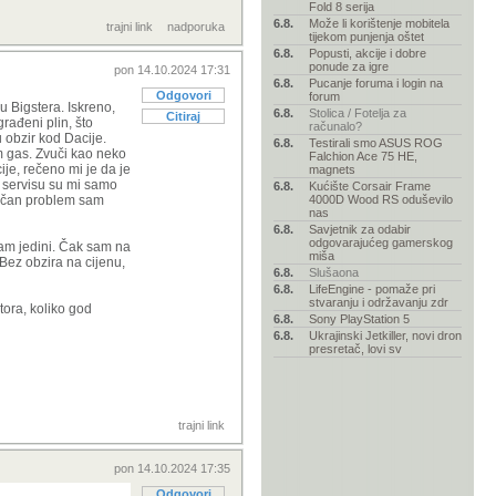
Fold 8 serija
6.8.
Može li korištenje mobitela
trajni link
nadporuka
tijekom punjenja oštet
6.8.
Popusti, akcije i dobre
ponude za igre
pon 14.10.2024 17:31
6.8.
Pucanje foruma i login na
Odgovori
forum
u Bigstera. Iskreno,
6.8.
Stolica / Fotelja za
Citiraj
građeni plin, što
računalo?
u obzir kod Dacije.
6.8.
Testirali smo ASUS ROG
im gas. Zvuči kao neko
Falchion Ace 75 HE,
je, rečeno mi je da je
magnets
U servisu su mi samo
6.8.
Kućište Corsair Frame
Sličan problem sam
4000D Wood RS oduševilo
nas
6.8.
Savjetnik za odabir
odgovarajućeg gamerskog
isam jedini. Čak sam na
miša
Bez obzira na cijenu,
6.8.
Slušaona
6.8.
LifeEngine - pomaže pri
stvaranju i održavanju zdr
otora, koliko god
6.8.
Sony PlayStation 5
6.8.
Ukrajinski Jetkiller, novi dron
presretač, lovi sv
trajni link
pon 14.10.2024 17:35
Odgovori