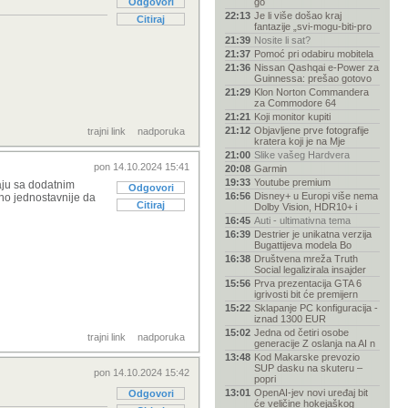
Odgovori
go
22:13
Je li više došao kraj
Citiraj
fantazije „svi-mogu-biti-pro
21:39
Nosite li sat?
21:37
Pomoć pri odabiru mobitela
21:36
Nissan Qashqai e-Power za
Guinnessa: prešao gotovo
21:29
Klon Norton Commandera
za Commodore 64
21:21
Koji monitor kupiti
21:12
Objavljene prve fotografije
trajni link
nadporuka
kratera koji je na Mje
21:00
Slike vašeg Hardvera
pon 14.10.2024 15:41
20:08
Garmin
19:33
Youtube premium
aju sa dodatnim
Odgovori
16:56
Disney+ u Europi više nema
uno jednostavnije da
Citiraj
Dolby Vision, HDR10+ i
16:45
Auti - ultimativna tema
16:39
Destrier je unikatna verzija
Bugattijeva modela Bo
16:38
Društvena mreža Truth
Social legalizirala insajder
15:56
Prva prezentacija GTA 6
igrivosti bit će premijern
15:22
Sklapanje PC konfiguracija -
iznad 1300 EUR
15:02
Jedna od četiri osobe
trajni link
nadporuka
generacije Z oslanja na AI n
13:48
Kod Makarske prevozio
SUP dasku na skuteru –
pon 14.10.2024 15:42
popri
13:01
OpenAI-jev novi uređaj bit
Odgovori
će veličine hokejaškog