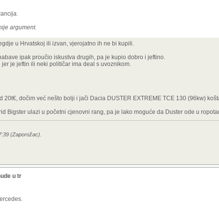
rancija.
 nije argument.
je u Hrvatskoj ili izvan, vjerojatno ih ne bi kupili.
abave ipak proučio iskustva drugih, pa je kupio dobro i jeftino.
r je jeftin ili neki političar ima deal s uvoznikom.
 od 20t€, dočim već nešto bolji i jači Dacia DUSTER EXTREME TCE 130 (96kw) košta
id Bigster ulazi u početni cjenovni rang, pa je lako moguće da Duster ode u ropotar
7:39 (Zaporožac).
ude u tr
ercedes.