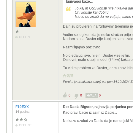
Iggivaggi kaže...
To kaj ih GSS koristi nije nikakva ga
Oni koriste kaj dobiju.
Isto to ne znači da ne valjaju, samo
Da nisu provjereni na "grbavim" terenima negd
Vodim se logikom da je netko stručan prije n
OFFLINE
Nadam se da Duster nije kupljen samo zato je
Razmišljajmo pozitivno.
No gledajući sve, nije ni Duster više jeftin.
Osnovni, malo slabiji model (74 kw) košta
Tu vidim problem za Duster, jer mu novi hibr
合氣道
Poruka je uređivana zadnji put pon 14.10.2024 1
0
0
0
HVALA
F10EXX
Re: Dacia Bigster, najnovija perjanica pon
14 godina
Kao pravi bačje izlazim iz Dačje...
Ne kazu uzalud za Daciu da je rumunjski M
OFFLINE