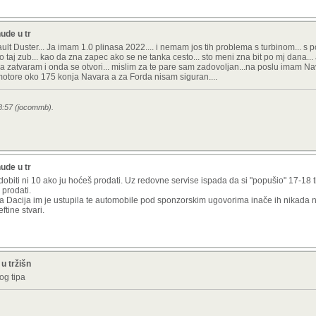
ude u tr
ult Duster... Ja imam 1.0 plinasa 2022.... i nemam jos tih problema s turbinom... s
taj zub... kao da zna zapec ako se ne tanka cesto... sto meni zna bit po mj dana... 
 zatvaram i onda se otvori... mislim za te pare sam zadovoljan...na poslu imam Na
tore oko 175 konja Navara a za Forda nisam siguran....
18:57 (jocommb).
ude u tr
obiti ni 10 ako ju hoćeš prodati. Uz redovne servise ispada da si "popušio" 17-18 
 prodati.
a Dacija im je ustupila te automobile pod sponzorskim ugovorima inače ih nikada n
tine stvari.
u tržišn
tog tipa