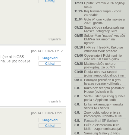
Citiraj
12:23
Uputa: Stremio 2026 najbolji
setup
11:24
Koji televizor kupiti - vodič
za odabir
11:04
Gdje iPhone košta najviše u
2026. godini?
09:22
SpaceX-ova raketa pala na
Mjesec, fotografije krat
08:55
Spider-Man "napao" vozače
trajni link
BMW-a reklamom na
ugrađe
08:10
Hi-Fi vs. Head-Fi: Kako se
pon 14.10.2024 17:12
vrhunski zvuk preselio
03:06
Opservatorij Rubin snimio
i (ne bi ih GSS
Odgovori
više od 650 tisuća galak
a. Jel jbg bolja je
Citiraj
02:28
Matične ploče uskoro
poskupljuju za 50 %?
01:09
Rusija ubrzava raspad
jedinstvenog globalnog inter
00:11
Policajac prerušen u grm
hvatao vozače koji korist
6.8.
Kako bez recepta postati dr.
House (ovisnik o lije
6.8.
Varta u stečaju zbog gubitka
posla s Appleom i odb
trajni link
6.8.
Links reklamacija - vanjski
servis MR servis
6.8.
Zoox dobio odobrenje za
pon 14.10.2024 17:21
komercijalnu robotaksi usl
Odgovori
6.8.
Fantastika i SF (knjige)
6.8.
Priče o elementima #30:
Citiraj
kisik – zagonetni sastojak
6.8.
Samsung Galaxy Z Flip /