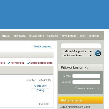
prijava
|
registracija
|
aktivne teme
|
najčitanije
|
nove poruke
|
autori
|
pretraga
Nova poruka
ruke
ravni prikaz
starije poruke gore
Prijava korisnika
E-mail:
pon 14.10.2024 9:43
Lozinka:
Odgovori
Citiraj
Aktivne teme
trajni link
12:02
Napajanja za vašu