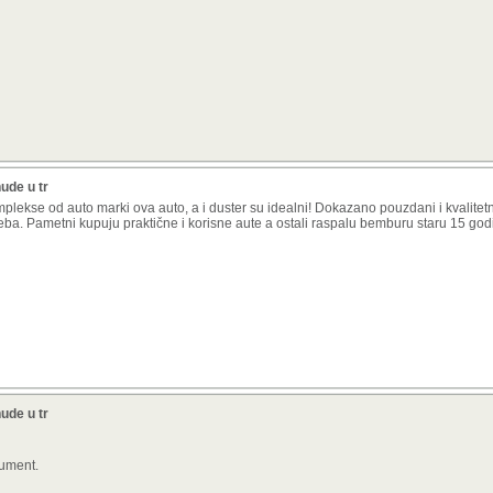
ude u tr
mplekse od auto marki ova auto, a i duster su idealni! Dokazano pouzdani i kvalitetn
eba. Pametni kupuju praktične i korisne aute a ostali raspalu bemburu staru 15 godin
ude u tr
gument.