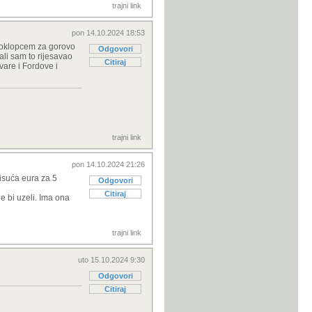
trajni link
pon 14.10.2024 18:53
 poklopcem za gorovo
Odgovori
ali sam to rijesavao
Citiraj
vare i Fordove i
trajni link
pon 14.10.2024 21:26
tisuća eura za 5
Odgovori
Citiraj
e bi uzeli. Ima ona
trajni link
uto 15.10.2024 9:30
Odgovori
Citiraj