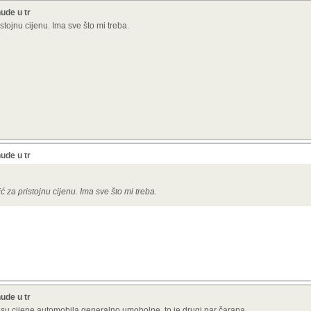
ude u tr
stojnu cijenu. Ima sve što mi treba.
ude u tr
ć za pristojnu cijenu. Ima sve što mi treba.
ude u tr
o su cijene automobila generalno umobolne, to je drugi par čarapa...