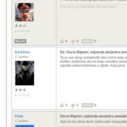
marching up and down the squaaare
OFFLINE
5
0
0
Moj PC
HVALA
Darkman
Re: Dacia Bigster, najnovija perjanica pon
17 godina
To je sve zbog nametnutih eko normi koje p
elektro motorima sto na kraju rezultira sam
ugrade cetverocilindras u startu i kraj price.
OFFLINE
5
0
0
HVALA
Pislje
Dacia Bigster, najnovija perjanica ponude 
17 godina
Sad će me žena davit, jedva sam onog gilija