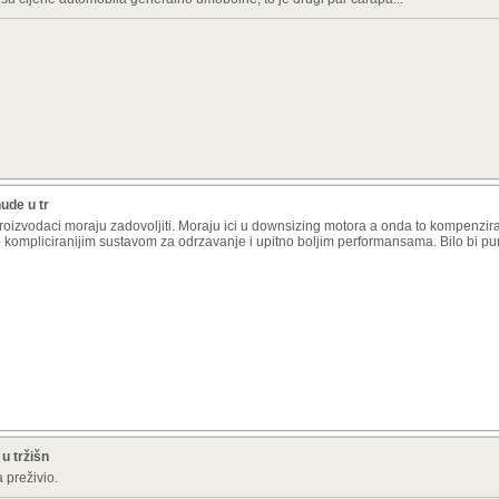
ude u tr
roizvodaci moraju zadovoljiti. Moraju ici u downsizing motora a onda to kompenzir
o kompliciranijim sustavom za odrzavanje i upitno boljim performansama. Bilo bi p
u tržišn
 preživio.