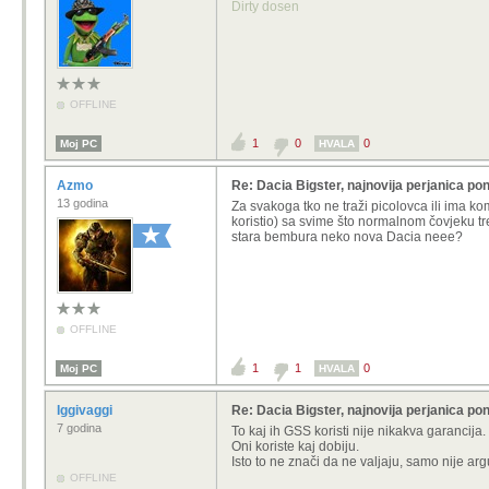
Dirty dosen
OFFLINE
1
0
0
Moj PC
HVALA
Azmo
Re: Dacia Bigster, najnovija perjanica pon
13 godina
Za svakoga tko ne traži picolovca ili ima ko
koristio) sa svime što normalnom čovjeku tr
stara bembura neko nova Dacia neee?
OFFLINE
1
1
0
Moj PC
HVALA
Iggivaggi
Re: Dacia Bigster, najnovija perjanica pon
7 godina
To kaj ih GSS koristi nije nikakva garancija.
Oni koriste kaj dobiju.
Isto to ne znači da ne valjaju, samo nije ar
OFFLINE