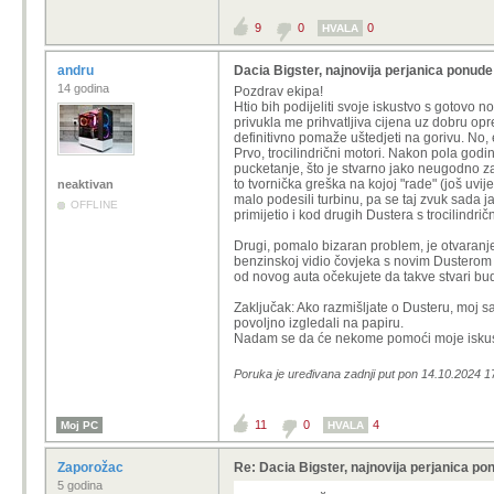
9
0
0
HVALA
andru
Dacia Bigster, najnovija perjanica ponude 
14 godina
Pozdrav ekipa!
Htio bih podijeliti svoje iskustvo s gotovo
privukla me prihvatljiva cijena uz dobru opre
definitivno pomaže uštedjeti na gorivu. No, 
Prvo, trocilindrični motori. Nakon pola god
pucketanje, što je stvarno jako neugodno za
to tvornička greška na kojoj "rade" (još uvi
neaktivan
malo podesili turbinu, pa se taj zvuk sada j
OFFLINE
primijetio i kod drugih Dustera s trocilind
Drugi, pomalo bizaran problem, je otvaranje v
benzinskoj vidio čovjeka s novim Dusterom k
od novog auta očekujete da takve stvari bu
Zaključak: Ako razmišljate o Dusteru, moj sav
povoljno izgledali na papiru.
Nadam se da će nekome pomoći moje iskus
Poruka je uređivana zadnji put pon 14.10.2024 1
11
0
4
Moj PC
HVALA
Zaporožac
Re: Dacia Bigster, najnovija perjanica pon
5 godina