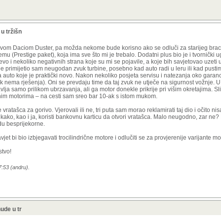
u tržišn
 novom Daciom Duster, pa možda nekome bude korisno ako se odluči za starijeg brac
mu (Prestige paket), koja ima sve što mi je trebalo. Dodatni plus bio je i tvornički u
evo i nekoliko negativnih strana koje su mi se pojavile, a koje bih savjetovao uzeti 
ine primijetio sam neugodan zvuk turbine, posebno kad auto radi u leru ili kad pust
 auto koje je praktički novo. Nakon nekoliko posjeta servisu i natezanja oko garanci
jek nema rješenja). Oni se prevdaju time da taj zvuk ne utječe na sigurnost vožnje. 
avlja samo prilikom ubrzavanja, ali ga motor donekle prikrije pri višim okretajima. 
ričnim motorima – na cesti sam sreo bar 10-ak s istom mukom.
ratašca za gorivo. Vjerovali ili ne, tri puta sam morao reklamirati taj dio i očito n
ako, kao i ja, koristi bankovnu karticu da otvori vratašca. Malo neugodno, zar ne? 
du besprijekorne.
jet bi bio izbjegavati trocilindrične motore i odlučiti se za provjerenije varijante m
tvo!
7:53 (andru).
ude u tr