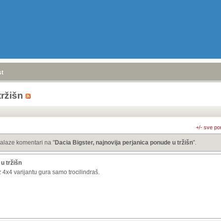
stranica
»
tržišn
+/- sve po
alaze komentari na "
Dacia Bigster, najnovija perjanica ponude u tržišn
".
u tržišn
 4x4 varijantu gura samo trocilindraš.