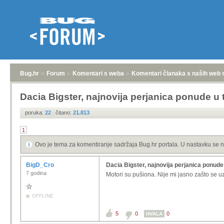
Bug.hr
»
Forum
»
Komentari s weba
»
Komentari članaka s naših web 
Dacia Bigster, najnovija perjanica ponude u 
poruka:
22
|
čitano:
21.813
1
Ovo je tema za komentiranje sadržaja Bug.hr portala. U nastavku se n
BigD_Cro
Dacia Bigster, najnovija perjanica ponude 
7 godina
Motori su pušiona. Nije mi jasno zašto se uz
OFFLINE
5
0
0
HVALA