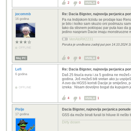
2
0
0
HVALA
jocommb
Re: Dacia Bigster, najnovija perjanica pon
16 godina
Pa na Indijskom trzistu se prodaje kao Rena
je bilo i kolko sam skuzio oni podmazu samo 
tako da stisnem poklopac par puta kao da ga
jedino naspram Dacie imaju monstruozne mo
VenAtoR#2231
Poruka je uređivana zadnji put pon 14.10.2024 
OFFLINE
0
0
0
Moj PC
HVALA
Lefi
Re: Dacia Bigster, najnovija perjanica pon
6 godina
Daš 25 tisuća eura i za 5 godina ne možeš d
godina. Još možeš biti sretan ako ju uspiješ
A ovo da HGSS koristi Dacije je smiješno, p
izreka : Nisam dovoljno bogat da kupujem jef
OFFLINE
4
1
1
HVALA
Pislje
Dacia Bigster, najnovija perjanica ponude 
17 godina
GSS da može birati furali bi hiluxe ili nešto 
Dirty dosen