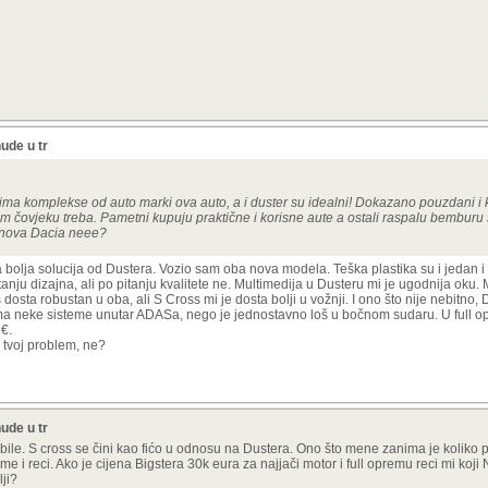
ude u tr
 ima komplekse od auto marki ova auto, a i duster su idealni! Dokazano pouzdani i kv
m čovjeku treba. Pametni kupuju praktične i korisne aute a ostali raspalu bemburu 
o nova Dacia neee?
olja solucija od Dustera. Vozio sam oba nova modela. Teška plastika su i jedan i 
tanju dizajna, ali po pitanju kvalitete ne. Multimedija u Dusteru mi je ugodnija oku.
osta robustan u oba, ali S Cross mi je dosta bolji u vožnji. I ono što nije nebitno, 
nema neke sisteme unutar ADASa, nego je jednostavno loš u bočnom sudaru. U full op
8€.
k tvoj problem, ne?
ude u tr
ile. S cross se čini kao fićo u odnosu na Dustera. Ono što mene zanima je koliko p
me i reci. Ako je cijena Bigstera 30k eura za najjači motor i full opremu reci mi koji 
lji?