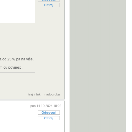
Citiraj
 od 25 t€ pa na više.
nicu povijesti.
trajni link
nadporuka
pon 14.10.2024 18:22
Odgovori
Citiraj