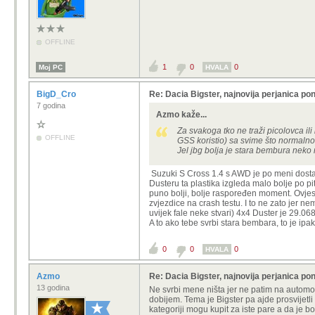
OFFLINE
1
0
0
Moj PC
HVALA
BigD_Cro
Re: Dacia Bigster, najnovija perjanica pon
7 godina
Azmo kaže...
Za svakoga tko ne traži picolovca ili
OFFLINE
GSS koristio) sa svime što normalno
Jel jbg bolja je stara bembura nek
Suzuki S Cross 1.4 s AWD je po meni dosta b
Dusteru ta plastika izgleda malo bolje po pi
puno bolji, bolje raspoređen moment. Ovjes d
zvjezdice na crash testu. I to ne zato jer 
uvijek fale neke stvari) 4x4 Duster je 29.06
A to ako tebe svrbi stara bembara, to je ipa
0
0
0
HVALA
Azmo
Re: Dacia Bigster, najnovija perjanica pon
13 godina
Ne svrbi mene ništa jer ne patim na automob
dobijem. Tema je Bigster pa ajde prosvijetli 
kategoriji mogu kupit za iste pare a da je bo