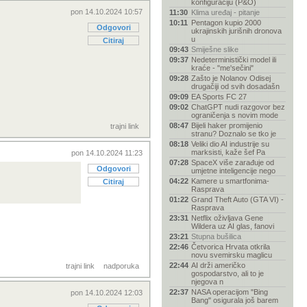
konfiguraciju (P&O)
pon 14.10.2024 10:57
11:30
Klima uređaj - pitanje
10:11
Pentagon kupio 2000
Odgovori
ukrajinskih jurišnih dronova
u
Citiraj
09:43
Smiješne slike
09:37
Nedeterministički model ili
kraće - "me'sečini"
09:28
Zašto je Nolanov Odisej
drugačiji od svih dosadašn
09:09
EA Sports FC 27
09:02
ChatGPT nudi razgovor bez
ograničenja s novim mode
08:47
Bijeli haker promijenio
trajni link
stranu? Doznalo se tko je
08:18
Veliki dio AI industrije su
marksisti, kaže šef Pa
pon 14.10.2024 11:23
07:28
SpaceX više zarađuje od
Odgovori
umjetne inteligencije nego
04:22
Kamere u smartfonima-
Citiraj
Rasprava
01:22
Grand Theft Auto (GTA VI) -
Rasprava
23:31
Netflix oživljava Gene
Wildera uz AI glas, fanovi
23:21
Stupna bušilica
22:46
Četvorica Hrvata otkrila
novu svemirsku maglicu
22:44
AI drži američko
trajni link
nadporuka
gospodarstvo, ali to je
njegova n
22:37
NASA operacijom "Bing
pon 14.10.2024 12:03
Bang" osigurala još barem