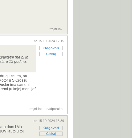
trajni link
uto 15.10.2024 12:15
Odgovori
Citiraj
alitetni (ne bi ih
staru 15 godina.
drugi iznutra, na
 Motor u S Crossu
Duster ima samo tri
remi (u kojoj meni još
trajni link
nadporuka
uto 15.10.2024 13:39
ara dam i što
Odgovori
NOVI auto u toj
Citiraj