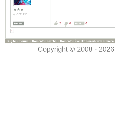
OFFLINE
2
0
0
Moj PC
HVALA
1
Bug.hr
»
Forum
»
Komentari s weba
»
Komentari članaka s naših web stranica
Copyright © 2008 - 2026 