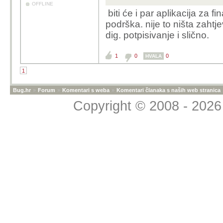
OFFLINE
biti će i par aplikacija za f
podrška. nije to ništa zahtjev
dig. potpisivanje i slično.
1
0
0
HVALA
1
Bug.hr
»
Forum
»
Komentari s weba
»
Komentari članaka s naših web stranica
Copyright © 2008 - 2026 