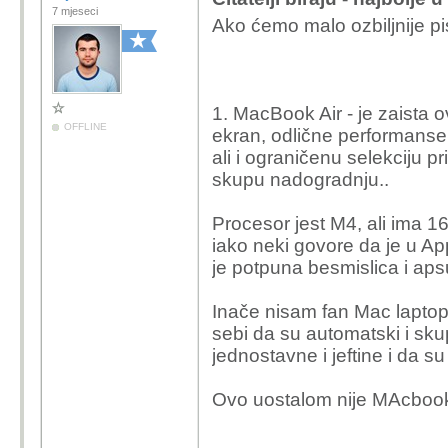
7 mjeseci
Ako ćemo malo ozbiljnije pisa
1. MacBook Air - je zaista 
OFFLINE
ekran, odlične performanse,
ali i ograničenu selekciju pr
skupu nadogradnju..
Procesor jest M4, ali ima 
iako neki govore da je u A
je potpuna besmislica i apsu
Inače nisam fan Mac laptop
sebi da su automatski i sk
jednostavne i jeftine i da s
Ovo uostalom nije MAcbook 