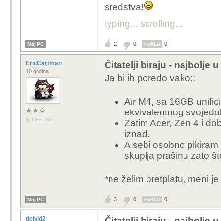
sredstva!
typing... scrolling...
2
0
0
Moj PC
HVALA
EricCartman
Čitatelji biraju - najbolje
10 godina
Ja bi ih poredo vako::
Air M4, sa 16GB unifi
ekvivalentnog svojedo
OFFLINE
Zatim Acer, Zen 4 i do
iznad.
A sebi osobno pikiram
skuplja prašinu zato št
*ne želim pretplatu, meni je
3
0
0
Moj PC
HVALA
dejvid2
Čitatelji biraju - najbolje