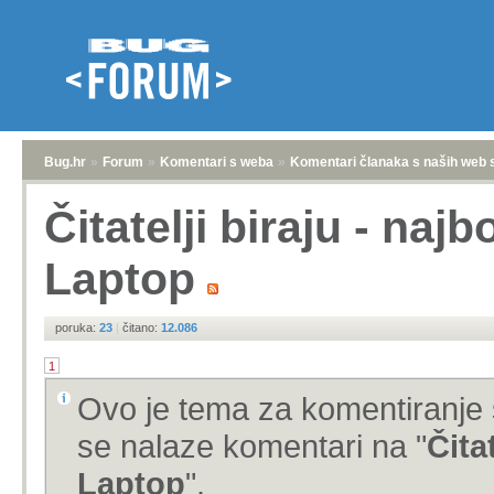
Bug.hr
»
Forum
»
Komentari s weba
»
Komentari članaka s naših web 
Čitatelji biraju - najb
Laptop
poruka:
23
|
čitano:
12.086
1
Ovo je tema za komentiranje 
se nalaze komentari na "
Čita
Laptop
".