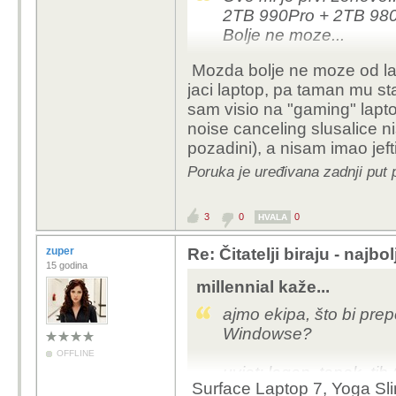
2TB 990Pro + 2TB 980 
Bolje ne moze...
Mozda bolje ne moze od lap
jaci laptop, pa taman mu st
sam visio na "gaming" lapto
noise canceling slusalice n
pozadini), a nisam imao jeft
Poruka je uređivana zadnji put
3
0
0
HVALA
zuper
Re: Čitatelji biraju - najbo
15 godina
millennial kaže...
ajmo ekipa, što bi prep
Windowse?
OFFLINE
uvjet: lagan, tanak, ti
Surface Laptop 7, Yoga Sl
kvalitetan display touc