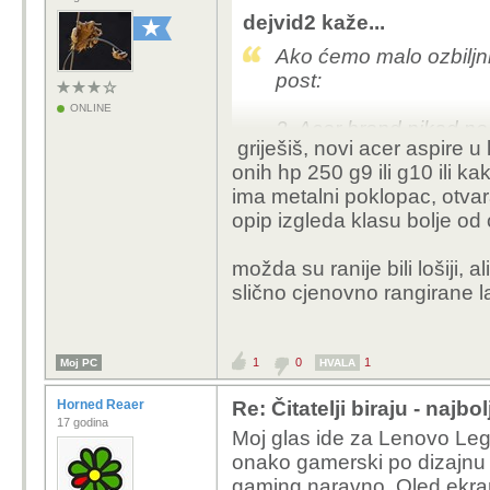
dejvid2 kaže...
Ako ćemo malo ozbiljnije
post:
ONLINE
2. Acer brend nikad ne 
griješiš, novi acer aspire 
Yugo 45 tj. plastika na
onih hp 250 g9 ili g10 ili ka
ostalo...
ima metalni poklopac, otvar
opip izgleda klasu bolje od o
možda su ranije bili lošiji, 
slično cjenovno rangirane 
1
0
1
Moj PC
HVALA
Horned Reaer
Re: Čitatelji biraju - najbo
17 godina
Moj glas ide za Lenovo Legi
onako gamerski po dizajnu p
gaming naravno. Oled ekran