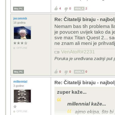
obavezno. trajanje bate
4
0
2
Moj PC
HVALA
cijena u rangu spome
snaga, uglavnom će se n
jocommb
Re: Čitatelji biraju - najbo
znači ništa prezahtjev
16 godina
Nemam bas tih problema llan
je povucen uvijek tako da j
sve max Titan Quest 2... sad
ne znam ali meni je prihvatlji
OFFLINE
VenAtoR#2231
Poruka je uređivana zadnji put
0
0
0
Moj PC
HVALA
millennial
Re: Čitatelji biraju - najbo
3 godine
zuper kaže...
millennial kaže...
ajmo ekipa, što bi
OFFLINE