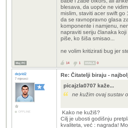
babe i žabe ofkors, ali anket
blesava, da uopće ne vidim
mislim, staviti a
cer swift go
da se ravnopravno glasa za 
komponente i namjenu, nema
napraviti seriju članaka ko
piše, ko šiša smisao...
ne volim kritizirati bug jer s
14
1
0
Moj PC
HVALA
dejvid2
Re: Čitatelji biraju - najbo
7 mjeseci
picajzla0707 kaže...
ne kužim ovaj sustav oc
Kako ne kužiš?
OFFLINE
Cilj je ubosti godišnju pret
kvaliteta, već : nagrada! M