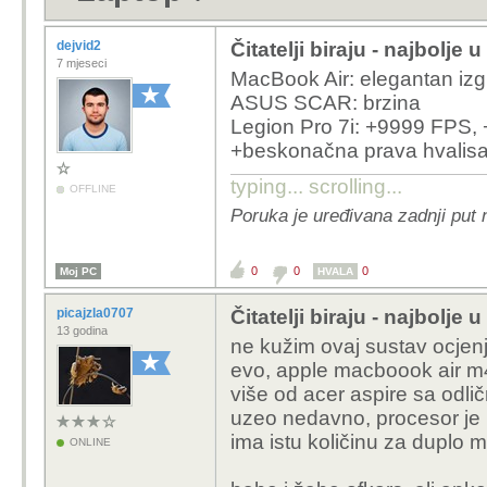
dejvid2
Čitatelji biraju - najbolje
7 mjeseci
MacBook Air: elegantan izg
ASUS SCAR: brzina
Legion Pro 7i: +9999 FPS,
+beskonačna prava hvalisa
typing... scrolling...
OFFLINE
Poruka je uređivana zadnji put 
0
0
0
Moj PC
HVALA
picajzla0707
Čitatelji biraju - najbolje
13 godina
ne kužim ovaj sustav ocjenj
evo, apple macboook air m4
više od acer aspire sa od
uzeo nedavno, procesor je 
ima istu količinu za duplo m
ONLINE