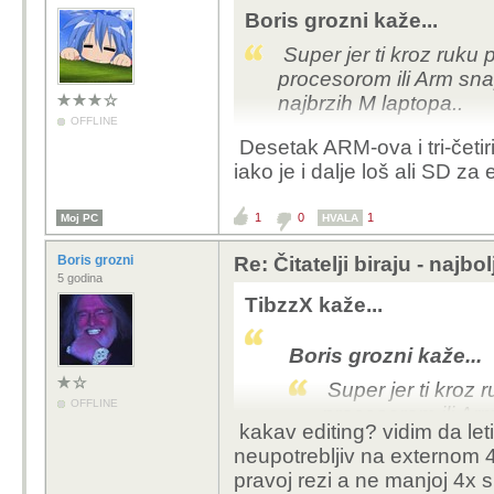
laptope.
Boris grozni kaže...
Super jer ti kroz ruku 
Super jer ti kroz ruku 
procesorom ili Arm sn
procesorom ili Arm sn
najbrzih M laptopa..
najbrzih M laptopa..
OFFLINE
Desetak ARM-ova i tri-četi
iako je i dalje loš ali SD za
1
0
1
Moj PC
HVALA
Boris grozni
Re: Čitatelji biraju - najbo
5 godina
TibzzX kaže...
Boris grozni kaže...
Super jer ti kroz r
OFFLINE
procesorom ili Ar
kakav editing? vidim da let
od najbrzih M lapt
neupotrebljiv na externom 4
pravoj rezi a ne manjoj 4x s
Desetak ARM-ova i tri-