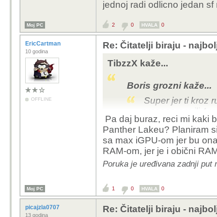
jednoj radi odlicno jedan sf
nekako iako je i dalje l
neupoteebljiv.
2
0
0
Moj PC
HVALA
EricCartman
Re: Čitatelji biraju - najbo
10 godina
TibzzX kaže...
Boris grozni kaže...
Super jer ti kroz r
OFFLINE
procesorom ili Ar
Pa daj buraz, reci mi kaki 
od najbrzih M lapt
Panther Lakeu? Planiram si k
sa max iGPU-om jer bu ona
Desetak ARM-ova i tri-
RAM-om, jer je i obični RA
nekako iako je i dalje l
neupoteebljiv.
Poruka je uređivana zadnji put
1
0
0
Moj PC
HVALA
picajzla0707
Re: Čitatelji biraju - najbo
13 godina