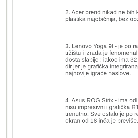
2. Acer brend nikad ne bih k
plastika najobičnija, bez ob
3. Lenovo Yoga 9I - je po r
tržištu i izrada je fenomen
dosta slabije : iakoo ima 32
đir jer je grafička integrira
najnovije igraće naslove.
4. Asus ROG Strix - ima odli
nisu impresivni i grafička R
trenutno. Sve ostalo je po r
ekran od 18 inča je previše