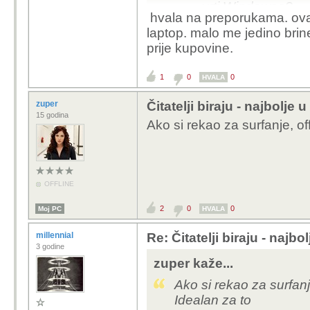
vrti Windowse?
hvala na preporukama. ovak
laptop. malo me jedino brine
uvjet: lagan, tana
prije kupovine.
kvalitetan display 
tipkovnice obavezn
1
0
0
HVALA
dimenzija 13-14"
ne treba nikakva
zuper
Čitatelji biraju - najbolje
njemu surfati, offic
15 godina
Ako si rekao za surfanje, o
prezahtjevno.
Surface Laptop 7, Yog
OFFLINE
2
0
0
Moj PC
HVALA
millennial
Re: Čitatelji biraju - najbo
3 godine
zuper kaže...
Ako si rekao za surfan
Idealan za to