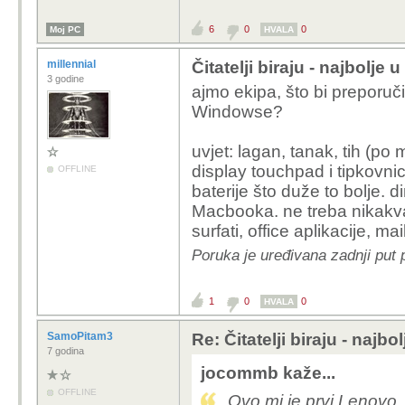
6
0
0
Moj PC
HVALA
millennial
Čitatelji biraju - najbolje
3 godine
ajmo ekipa, što bi preporuči
Windowse?
uvjet: lagan, tanak, tih (po
display touchpad i tipkovnic
OFFLINE
baterije što duže to bolje.
Macbooka. ne treba nikak
surfati, office aplikacije, ma
Poruka je uređivana zadnji put p
1
0
0
HVALA
SamoPitam3
Re: Čitatelji biraju - najbo
7 godina
jocommb kaže...
OFFLINE
Ovo mi je prvi Lenovo.