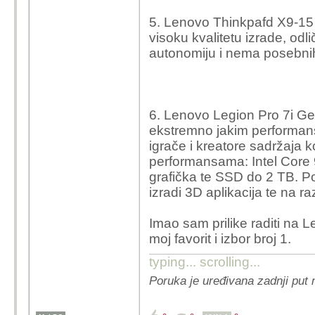
5. Lenovo Thinkpafd X9-15 j
visoku kvalitetu izrade, o
autonomiju i nema posebnih
6. Lenovo Legion Pro 7i Ge
ekstremno jakim performans
igrače i kreatore sadržaja k
performansama: Intel Core
grafička te SSD do 2 TB. Po
izradi 3D aplikacija te na 
Imao sam prilike raditi na L
moj favorit i izbor broj 1.
typing... scrolling...
Poruka je uređivana zadnji put 