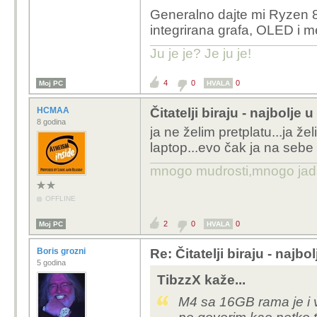
Generalno dajte mi Ryzen 8x
integrirana grafa, OLED i me
Ju je je? Je ju je!
4
0
0
Moj PC
HVALA
HCMAA
Čitatelji biraju - najbolje
8 godina
ja ne želim pretplatu...ja ž
laptop...evo čak ja na seb
mnogo mudrosti,mnogo jada..
OFFLINE
2
0
0
Moj PC
HVALA
Boris grozni
Re: Čitatelji biraju - najbo
5 godina
TibzzX kaže...
M4 sa 16GB rama je i vi