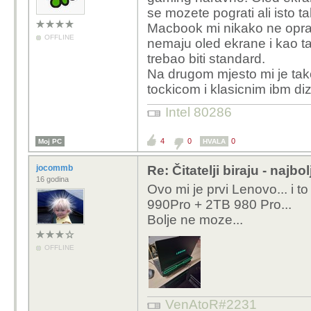
se mozete pograti ali isto ta
Macbook mi nikako ne opravd
OFFLINE
nemaju oled ekrane i kao t
trebao biti standard.
Na drugom mjesto mi je ta
tockicom i klasicnim ibm diz
Intel 80286
4
0
0
Moj PC
HVALA
jocommb
Re: Čitatelji biraju - najbo
16 godina
Ovo mi je prvi Lenovo... i 
990Pro + 2TB 980 Pro...
Bolje ne moze...
OFFLINE
VenAtoR#2231