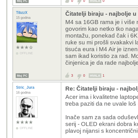
0
0
0
Moj PC
HVALA
TibzzX
Čitatelji biraju - najbolje
15 godina
M4 sa 16GB rama je i više ne
govorim kao netko tko naga
montažu, ponekad čak i 6K
ruke su mi prošli svakakvi 
tisuća eura i M4 Air je iznen
OFFLINE
sam ikad koristio za rad. M
činjenica je da rade najbolj
3
0
1
Moj PC
HVALA
Stric_Jura
Re: Čitatelji biraju - najbo
16 godina
Acer ima i kvalitetne laptop
treba paziti da ne uvale loš
Inače sam za sada odušev
serij - OLED ekrani dobra ko
OFFLINE
plavoj nijansi s koncentričn