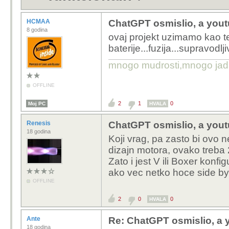
HCMAA
ChatGPT osmislio, a youtu
8 godina
ovaj projekt uzimamo kao tes
baterije...fuzija...supravodl
mnogo mudrosti,mnogo jada..
OFFLINE
2
1
0
Moj PC
HVALA
Renesis
ChatGPT osmislio, a youtu
18 godina
Koji vrag, pa zasto bi ovo n
dizajn motora, ovako treba 2
Zato i jest V ili Boxer konfi
ako vec netko hoce side by 
OFFLINE
2
0
0
HVALA
Ante
Re: ChatGPT osmislio, a y
18 godina