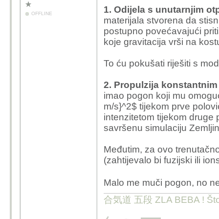
1. Odijela s unutarnjim o
OFFLINE
materijala stvorena da stis
postupno povećavajući priti
koje gravitacija vrši na kost
To ću pokušati riješiti s 
2. Propulzija konstantni
imao pogon koji mu omoguć
m/s}^2$ tijekom prve polovi
intenzitetom tijekom druge p
savršenu simulaciju Zemljine
Međutim, za ovo trenutačn
(zahtijevalo bi fuzijski ili 
Malo me muči pogon, no n
合気道 五段 ZLA BEBA ! Što te 