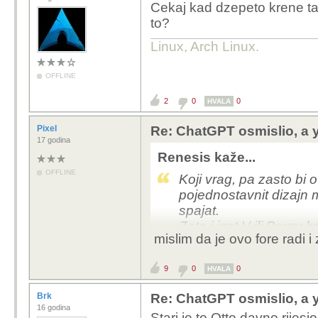
Cekaj kad dzepeto krene tak
to?
Linux, Arch Linux.
OFFLINE
2
0
0
HVALA
Pixel
Re: ChatGPT osmislio, a y
17 godina
Renesis kaže...
OFFLINE
Koji vrag, pa zasto bi 
pojednostavnit dizajn m
spajat.
Zato i jest V ili Boxer 
mislim da je ovo fore radi 
radilicu, ako vec netko
9
0
0
HVALA
Brk
Re: ChatGPT osmislio, a y
16 godina
Stari je to Otto davno rijes