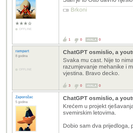
Brkoni
OFFLINE
1
0
0
HVALA
rampart
ChatGPT osmislio, a youtu
8 godina
Svaka mu cast. Nije to nima
razumjevanje mehanike i mo
OFFLINE
vjestina. Bravo decko.
3
0
0
HVALA
Zaporožac
ChatGPT osmislio, a youtu
5 godina
Krećem u projekt rješavanj
svemirskim letovima.
Dobio sam dva prijedloga, 