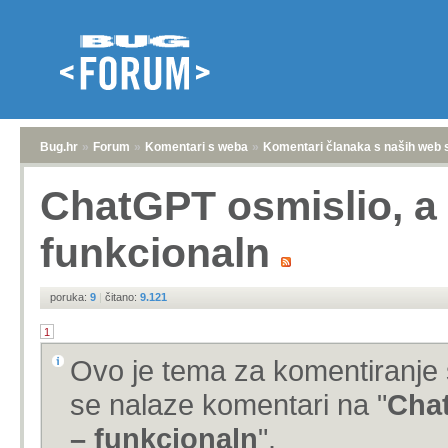
Bug.hr
»
Forum
»
Komentari s weba
»
Komentari članaka s naših web 
ChatGPT osmislio, a 
funkcionaln
poruka:
9
|
čitano:
9.121
1
Ovo je tema za komentiranje 
se nalaze komentari na "
Chat
– funkcionaln
".