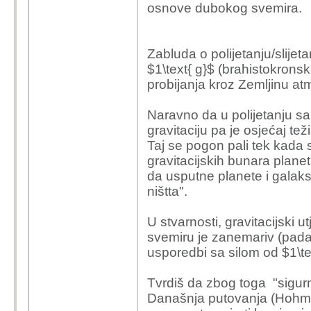
osnove dubokog svemira.
Zabluda o polijetanju/slije
$1\text{ g}$ (brahistokrons
probijanja kroz Zemljinu at
Naravno da u polijetanju sa
gravitaciju pa je osjećaj teži
Taj se pogon pali tek kada 
gravitacijskih bunara planet
da usputne planete i galaksi
ništta".
U stvarnosti, gravitacijski 
svemiru je zanemariv (pada
usporedbi sa silom od $1\tex
Tvrdiš da zbog toga "sigurn
Današnja putovanja (Hohman