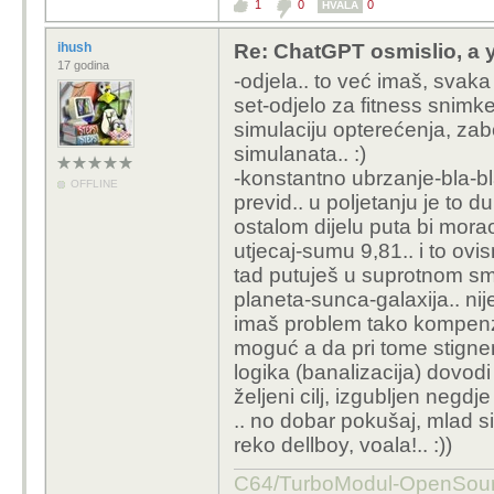
1
0
0
HVALA
ihush
Re: ChatGPT osmislio, a y
17 godina
-odjela.. to već imaš, svak
set-odjelo za fitness snimke
simulaciju opterećenja, zabo
simulanata.. :)
-konstantno ubrzanje-bla-bla
OFFLINE
previd.. u poljetanju je to dup
ostalom dijelu puta bi morao
utjecaj-sumu 9,81.. i to ovi
tad putuješ u suprotnom sm
planeta-sunca-galaxija.. nije
imaš problem tako kompenzira
moguć a da pri tome stigne
logika (banalizacija) dovodi
željeni cilj, izgubljen negdje
.. no dobar pokušaj, mlad si
reko dellboy, voala!.. :))
C64/TurboModul-OpenS