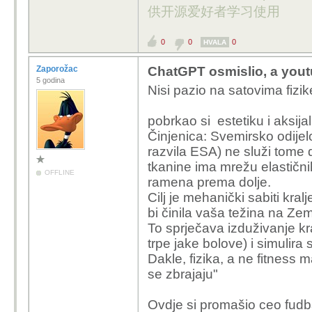
供开源爱好者学习使用
0
0
0
HVALA
Zaporožac
ChatGPT osmislio, a youtu
5 godina
Nisi pazio na satovima fizike
pobrkao si estetiku i aksija
Činjenica: Svemirsko odijel
razvila ESA) ne služi tome 
tkanine ima mrežu elastičnih
OFFLINE
ramena prema dolje.
Cilj je mehanički sabiti kral
bi činila vaša težina na Zeml
To sprječava izduživanje kr
trpe jake bolove) i simulira
Dakle, fizika, a ne fitness 
se zbrajaju"
Ovdje si promašio ceo fudb