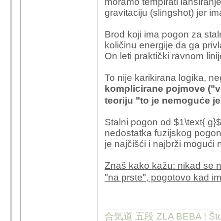
moramo tempirati lansiranje,
gravitaciju (slingshot) jer 
Brod koji ima pogon za stal
količinu energije da ga pri
On leti praktički ravnom linij
To nije karikirana logika, n
komplicirane pojmove ("v
teoriju "to je nemoguće j
Stalni pogon od $1\text{ g}
nedostatka fuzijskog pogona,
je najčišći i najbrži mogući
Znaš kako kažu: nikad se ne 
"na prste", pogotovo kad im
合気道 五段 ZLA BEBA ! Što te 