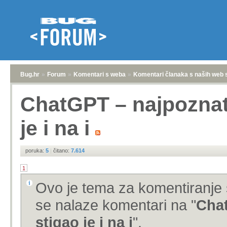
Bug.hr
»
Forum
»
Komentari s weba
»
Komentari članaka s naših web 
ChatGPT – najpoznati
je i na i
poruka:
5
|
čitano:
7.614
1
Ovo je tema za komentiranje 
se nalaze komentari na "
Chat
stigao je i na i
".