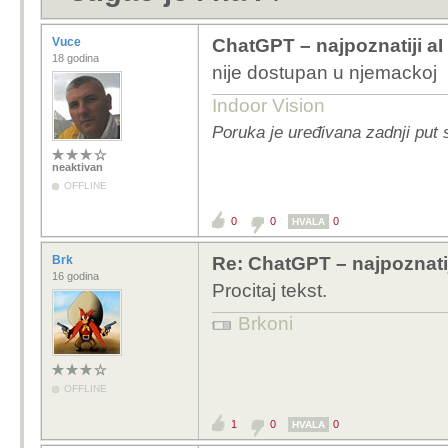
Vuce
ChatGPT – najpoznatiji aI c
18 godina
nije dostupan u njemackoj
Indoor Vision
Poruka je uređivana zadnji put
neaktivan
OFFLINE
0
0
0
HVALA
Brk
Re: ChatGPT – najpoznatiji
16 godina
Procitaj tekst.
Brkoni
OFFLINE
1
0
0
HVALA