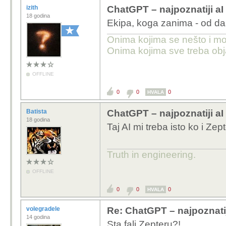
izith
ChatGPT – najpoznatiji aI c
18 godina
Ekipa, koga zanima - od da
Onima kojima se nešto i može
Onima kojima sve treba obja
OFFLINE
0
0
0
HVALA
Batista
ChatGPT – najpoznatiji aI c
18 godina
Taj AI mi treba isto ko i Ze
Truth in engineering.
OFFLINE
0
0
0
HVALA
volegradele
Re: ChatGPT – najpoznatiji
14 godina
Sta fali Zepteru?!