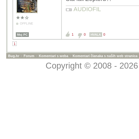
AUDIOFIL
OFFLINE
1
0
0
Moj PC
HVALA
1
Bug.hr
»
Forum
»
Komentari s weba
»
Komentari članaka s naših web stranica
Copyright © 2008 - 2026 