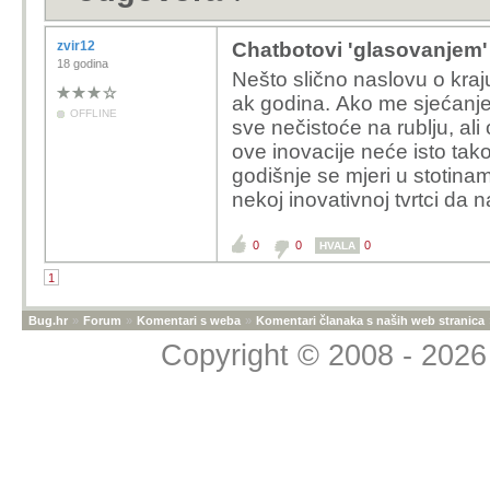
zvir12
Chatbotovi 'glasovanjem
18 godina
Nešto slično naslovu o kraj
ak godina. Ako me sjećanje 
OFFLINE
sve nečistoće na rublju, ali
ove inovacije neće isto tako 
godišnje se mjeri u stotinam
nekoj inovativnoj tvrtci da n
0
0
0
HVALA
1
Bug.hr
»
Forum
»
Komentari s weba
»
Komentari članaka s naših web stranica
Copyright © 2008 - 2026 