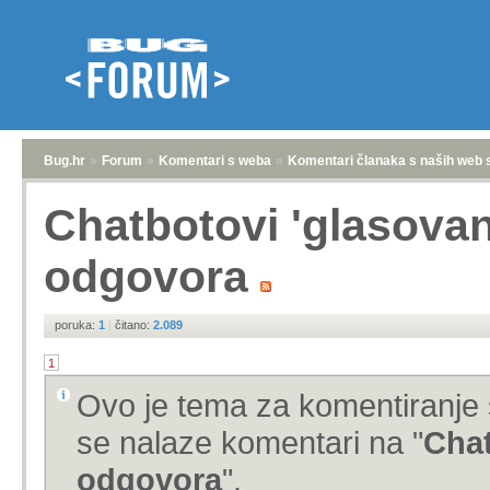
Bug.hr
»
Forum
»
Komentari s weba
»
Komentari članaka s naših web 
Chatbotovi 'glasova
odgovora
poruka:
1
|
čitano:
2.089
1
Ovo je tema za komentiranje 
se nalaze komentari na "
Chat
odgovora
".