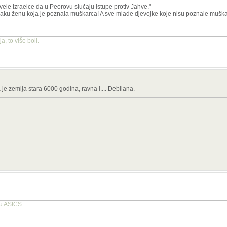
ele Izraelce da u Peorovu slučaju istupe protiv Jahve."
svaku ženu koja je poznala muškarca! A sve mlade djevojke koje nisu poznale muška
, to više boli.
je zemlja stara 6000 godina, ravna i.... Debilana.
tu ASICS