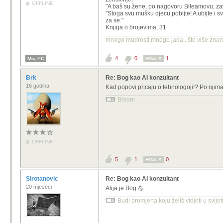
OFFLINE
"A baš su žene, po nagovoru Bileamovu, zav
"Stoga svu mušku djecu pobijte! A ubijte i 
za se."
Knjiga o brojevima, 31
mnogo mudrosti,mnogo jada...što više znanja
4
0
1
Moj PC
HVALA
Brk
Re: Bog kao AI konzultant
16 godina
Kad popovi pricaju o tehnologoji!? Po njima 
Brkoni
OFFLINE
5
1
0
HVALA
Sirotanovic
Re: Bog kao AI konzultant
20 mjeseci
Alija je Bog 💪
Budi promjena koju želiš vidjeti u svije