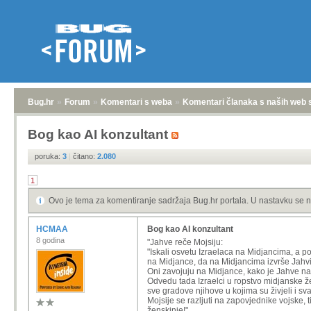
Bug.hr
»
Forum
»
Komentari s weba
»
Komentari članaka s naših web 
Bog kao AI konzultant
poruka:
3
|
čitano:
2.080
1
Ovo je tema za komentiranje sadržaja Bug.hr portala. U nastavku se n
HCMAA
Bog kao AI konzultant
8 godina
"Jahve reče Mojsiju:
"Iskali osvetu Izraelaca na Midjancima, a p
na Midjance, da na Midjancima izvrše Jahv
Oni zavojuju na Midjance, kako je Jahve nar
Odvedu tada Izraelci u ropstvo midjanske že
sve gradove njihove u kojima su živjeli i sva 
Mojsije se razljuti na zapovjednike vojske, t
ženskinje!"