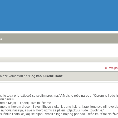
stranica
»
+/- sve po
alaze komentari na "
Bog kao AI konzultant
".
oslije toga pridružit ćeš se svojim precima." A Mojsije reče narodu: "Opremite ljud
inu osvetu.
edio Mojsiju, i pobiju sve muškarce.
ne s njihovom djecom i svu njihovu stoku, krupnu i sitnu, i zaplijene sve njihovo 
njihova naselja, a sve njihovo uzmu za plijen i pljačku, i ljude i životinje."
isućnike i satnike, koji se bijahu vratili s toga bojnog pohoda. Reče im: "Što! Na živo