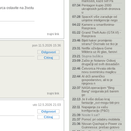
marksisti, kaže šef Pa
07:34
Pentagon kupio 2000
rca ostavite na životu
ukrajinskih jurišnih dronova
u
07:28
SpaceX više zarađuje od
umjetne inteligencije nego
04:22
Kamere u smartfonima-
Rasprava
01:22
Grand Theft Auto (GTA VI) -
trajni link
Rasprava
23:46
Bijeli haker promijenio
stranu? Doznalo se tko je
pon 11.5.2026 15:36
23:31
Netflix oživljava Gene
Wildera uz AI glas, fanovi
Odgovori
23:21
Stupna bušilica
Citiraj
23:09
Zašto je Nolanov Odisej
drugačiji od svih dosadašn
22:46
Četvorica Hrvata otkrila
novu svemirsku maglicu
22:44
AI drži američko
gospodarstvo, ali to je
njegova n
22:37
NASA operacijom "Bing
Bang" osigurala još barem
trajni link
go
22:13
Je li više došao kraj
fantazije „svi-mogu-biti-pro
uto 12.5.2026 21:03
22:11
Napajanja za vašu
konfiguraciju (P&O)
Odgovori
21:39
Nosite li sat?
Citiraj
21:37
Pomoć pri odabiru mobitela
21:36
Nissan Qashqai e-Power za
Guinnessa: prešao gotovo