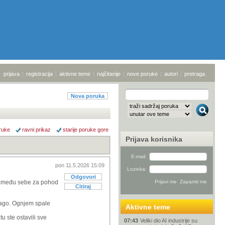
prijava
|
registracija
|
aktivne teme
|
najčitanije
|
nove poruke
|
autori
|
pretraga
Nova poruka
ruke
ravni prikaz
starije poruke gore
Prijava korisnika
E-mail:
pon 11.5.2026 15:09
Lozinka:
Odgovori
e između sebe za pohod
Citiraj
blago. Ognjem spale
Aktivne teme
tu ste ostavili sve
07:43
Veliki dio AI industrije su