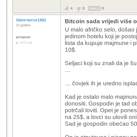
4
0
0
HVALA
Silent horror1992
Bitcoin sada vrijedi više 
13 godina
U malo afričko selo, došao
jedinom hotelu koji je postoj
protjeran
lista da kupuje majmune i
OFFLINE
10$.
Seljaci koji su znali da je
…
… čovjek ih je uredno isplać
Kad je ostalo malo majmuna i 
donositi. Gospodin je tad 
potrčali loviti. Opet je po
na 25$, a lovci su ulovili on
Sad je gospodin obećao 50$