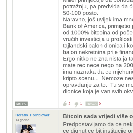
potražnju, pa predviđa da će
50-100 posto.
Naravno, još uvijek ima mnog
Bank of America, primijetio 
od 1000% bitcoina od počet
vrućih investicija u prošlost
tajlandski balon dionica i k
balon nekretnina prije finan
Ergo nitko ne zna nista ja 
mate rec nece nego na 2000
ima naznaka da ce mjehuric 
kripto scenu... Nemoze nest
opravdanje za to. Tu se moz
dionice koja je van svih ok
2
1
0
Moj PC
HVALA
Horatio_Hornblower
Bitcoin sada vrijedi više 
14 godina
Predpostavljamo da ce neki 
ce dignut ce bit institucije 