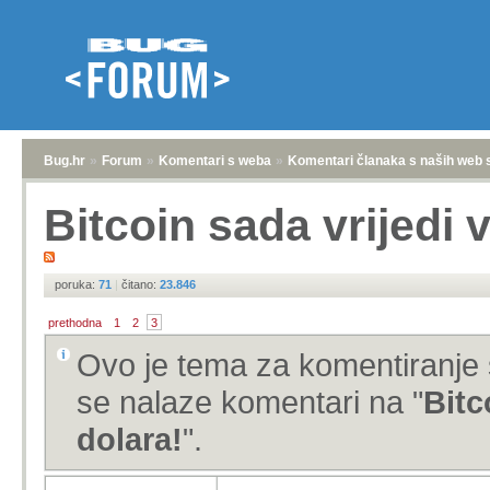
Bug.hr
»
Forum
»
Komentari s weba
»
Komentari članaka s naših web 
Bitcoin sada vrijedi 
poruka:
71
|
čitano:
23.846
prethodna
1
2
3
Ovo je tema za komentiranje 
se nalaze komentari na "
Bitc
dolara!
".