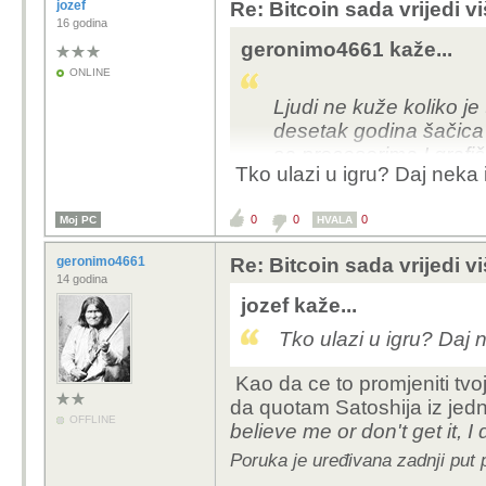
jozef
Re: Bitcoin sada vrijedi v
16 godina
geronimo4661 kaže...
ONLINE
Ljudi ne kuže koliko j
desetak godina šačica z
sa procesorima I grafi
Tko ulazi u igru? Daj neka
sobom za par centi po
sve ulazi u igru.
0
0
0
Moj PC
HVALA
geronimo4661
Re: Bitcoin sada vrijedi v
14 godina
jozef kaže...
Tko ulazi u igru? Daj 
Kao da ce to promjeniti tvoj
da quotam Satoshija iz jedn
OFFLINE
believe me or don't get it, I
Poruka je uređivana zadnji put