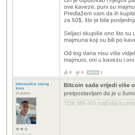
On je otputovao i njegov pa
ove kaveze, puni su majmuna
Predlažem vam da ih kupite 
za 50$, što je bila posljednj
Seljaci skupiše ono što su uš
majmuna koji su bili po ka
Od tog dana nisu više vidjel
majmuni, oni u kavezu i oni
8
0
1
HVALA
Informatičar starog
Bitcoin sada vrijedi više 
kova
pretpostavljam da je u šum
15 godina
TDK MA-XG najbolja kazeta
OFFLINE