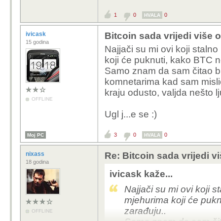
i odustao sam od toga.
1
0
0
HVALA
bitkoin milionera, a bice
ivicask
Bitcoin sada vrijedi više 
15 godina
Najjači su mi ovi koji staln
koji će puknuti, kako BTC ne
Samo znam da sam čitao bug
komnetarima kad sam mislio
kraju odusto, valjda nešto lj
OFFLINE
Ugl j...e se :)
3
0
0
Moj PC
HVALA
nixass
Re: Bitcoin sada vrijedi v
18 godina
ivicask kaže...
Najjači su mi ovi koji 
mjehurima koji će puknu
zarađuju..
OFFLINE