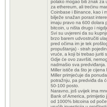
polako mogao biti znak za 
za ethereum, ali trećinu ma
Coinbase i Binance, kao i m
bilježe snažan porast inter
imaju pravo na 600 dolara 
bitcoin, u ništa drugo i nigd
Svi su uvjereni da su kupnj
brzo barem udvostručiti ulag
pred očima im je tek prošlo
propuštanja) - strah pojedin
vruće, a koji bi trebao juri
Gdje će ovo završiti, nemogu
nadmašio sva predviđanja. Za
Miller ističe da što je cijen
Miller primjećuje da ponuda 
potražnju, pa predviđa da će
50-100 posto.
Naravno, još uvijek ima mnog
Bank of America, primijetio 
od 1000% bitcoina od počet
vrućih investicija u prošlost