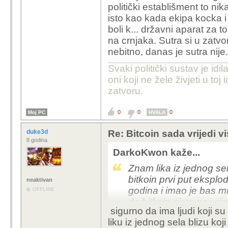
politički establišment to n
isto kao kada ekipa kocka 
boli k... državni aparat za t
na crnjaka. Sutra si u zatvoru
nebitno, danas je sutra nije
Svaki politički sustav je idil
oni koji ne žele živjeti u toj 
zatvoru.
0
0
0
Moj PC
HVALA
duke3d
Re: Bitcoin sada vrijedi v
8 godina
DarkoKwon kaže...
Znam lika iz jednog se
bitkoin prvi put eksplo
neaktivan
godina i imao je bas m
OFFLINE
da bitkoin nista ne vri
sigurno da ima ljudi koji su 
se obogatio, uzeo dob
liku iz jednog sela blizu ko
Bitkoin i te kako ima 