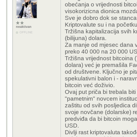
obećanja o vrijednosti bitcoi
visokorizicna dionica mozd
Sve je dobro dok se stanca
Kriptovalute su i na počet
neaktivan
Tržišna kapitalizacija svih k
OFFLINE
(bilijuna) dolara.
Za manje od mjesec dana vri
preko 40 000 na 20 000 USD, 
Tržišna vrijednost bitcoina 
dolara) već je premašila F
od društvene. Ključno je pit
spekulativni balon i - naravn
bitcoin već doživio.
Ovaj put priča bi trebala bit
"pametnim" novcem institucio
zaštitu od svih posljedica d
svoje novčane (dolarske) re
predviđa da bi bitcoin mog
USD.
Divlji rast kriptovaluta tako