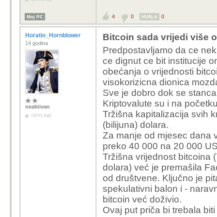
4
0
0
Moj PC
HVALA
Horatio_Hornblower
Bitcoin sada vrijedi više 
14 godina
Predpostavljamo da ce neki 
ce dignut ce bit institucije 
obećanja o vrijednosti bitcoi
visokorizicna dionica mozd
Sve je dobro dok se stanca
Kriptovalute su i na počet
neaktivan
Tržišna kapitalizacija svih k
OFFLINE
(bilijuna) dolara.
Za manje od mjesec dana vri
preko 40 000 na 20 000 USD, 
Tržišna vrijednost bitcoina 
dolara) već je premašila F
od društvene. Ključno je pit
spekulativni balon i - naravn
bitcoin već doživio.
Ovaj put priča bi trebala bit