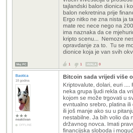
tajlandski balon dionica i k
balon nekretnina prije finan
Ergo nitko ne zna nista ja 
mate rec nece nego na 2000
ima naznaka da ce mjehuric 
kripto scenu... Nemoze nest
opravdanje za to. Tu se moz
dionice koja je van svih ok
1
1
0
Moj PC
HVALA
Baotica
Bitcoin sada vrijedi više 
18 godina
Kriptovalute, dolari, euri .... F
neka grupa ljudi rekla da vr
kojom se može trgovati u sv
evntualno srebro, platina il
ili još manje ako su u pitanj
nestabilne. Ja bih volio da n
neaktivan
državnog novca. Imati pravu
OFFLINE
financijska sloboda i mogu