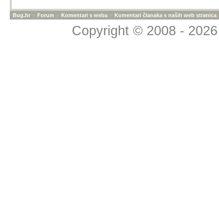
Ugl j...e se :)
Bug.hr
»
Forum
»
Komentari s weba
»
Komentari članaka s naših web stranica
od doba kada je BTC b
Copyright © 2008 - 2026 
10 drugih poznatih dio