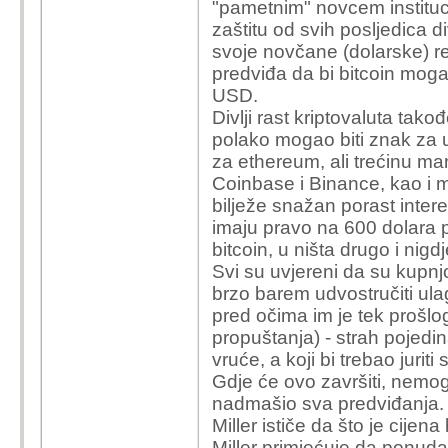
"pametnim" novcem institucio
zaštitu od svih posljedica d
svoje novčane (dolarske) re
predviđa da bi bitcoin mog
USD.
Divlji rast kriptovaluta tako
polako mogao biti znak za 
za ethereum, ali trećinu ma
Coinbase i Binance, kao i m
bilježe snažan porast inter
imaju pravo na 600 dolara 
bitcoin, u ništa drugo i nigd
Svi su uvjereni da su kupnj
brzo barem udvostručiti ulag
pred očima im je tek prošlo
propuštanja) - strah pojedin
vruće, a koji bi trebao juri
Gdje će ovo završiti, nemogu
nadmašio sva predviđanja. Za
Miller ističe da što je cijen
Miller primjećuje da ponuda 