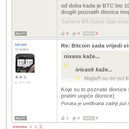
Samo znam da sam čita
od doba kada je BTC bio 1
komnetarima kad sam m
drugih poznatih dionica mog
na kraju odusto, valjda 
Saćemi Bill Gayts ćitat mu
Ugl j...e se :)
0
4
0
Moj PC
HVALA
ivicask
Re: Bitcoin sada vrijedi v
15 godina
nixass kaže...
ivicask kaže...
Najjači su mi ovi 
OFFLINE
i mjehurima koji ć
Koje su to poznate dionice
ne zarađuju..
pratim uopće dionice)
Samo znam da sam 
Poruka je uređivana zadnji put 
glupim komnetarim
bio nekih 100$, na 
pišu ovdje..
1
0
0
Moj PC
HVALA
prethodna
1
2
3