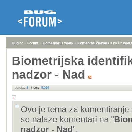
Bug.hr
»
Forum
»
Komentari s weba
»
Komentari članaka s naših web 
Biometrijska identifi
nadzor - Nad
poruka:
2
|
čitano:
5.016
1
Ovo je tema za komentiranje 
se nalaze komentari na "
Biom
nadzor - Nad
".