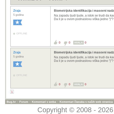
Zraja
Biometrijska identifikacija i masovni nad
5 godina
Na zapadu ljudi ljude, a istok se trudi da k
Da li je u ovom podnaslovu viška jedno "j"?
OFFLINE
0
0
0
HVALA
Zraja
Biometrijska identifikacija i masovni nad
5 godina
Na zapadu ljudi ljude, a istok se trudi da 
Da li je u ovom podnaslovu viška jedno "j"?
OFFLINE
0
0
0
HVALA
1
Bug.hr
»
Forum
»
Komentari s weba
»
Komentari članaka s naših web stranica
Copyright © 2008 - 2026 