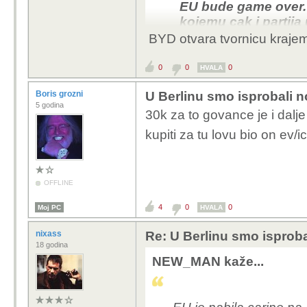
EU bude game over.
kojemu cak i partija
cijenama.
BYD otvara tvornicu kraje
0
0
0
HVALA
Boris grozni
U Berlinu smo isprobali 
5 godina
30k za to govance je i dalj
kupiti za tu lovu bio on ev/
OFFLINE
4
0
0
Moj PC
HVALA
nixass
Re: U Berlinu smo isprob
18 godina
NEW_MAN kaže...