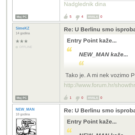
Nadglednik dina
5
4
0
Moj PC
HVALA
SimeKZ
Re: U Berlinu smo isprob
14 godina
Entry Point kaže...
OFFLINE
NEW_MAN kaže...
Tako je. A mi nek vozimo 
EU je nabila carin
Kinezi imaju hibrid
http://www.forum.hr/show
hibridima.
1
0
0
Moj PC
HVALA
NEW_MAN
Re: U Berlinu smo isprob
18 godina
Svojevremeno je Kina
Entry Point kaže...
automobile, ali vi part