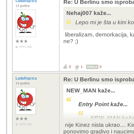
LudaRajcica
Re: U Berlinu smo isprob
14 godina
Nehaj007 kaže...
Lepo mi je šta u kini k
liberalizam, demorkacija, ka
ne? ;)
OFFLINE
0
1
0
HVALA
LudaRajcica
Re: U Berlinu smo isprob
14 godina
NEW_MAN kaže...
Entry Point kaže...
NEW_MAN kaže.
nije Kinez nista ukrao.... Ki
OFFLINE
ponovimo gradivo i naucimo 