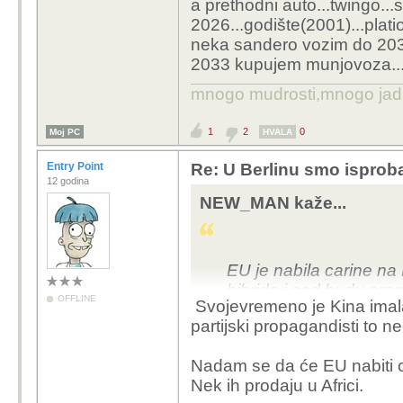
a prethodni auto...twingo..
2026...godište(2001)...plat
neka sandero vozim do 203
2033 kupujem munjovoza..
mnogo mudrosti,mnogo jada..
1
2
0
Moj PC
HVALA
Entry Point
Re: U Berlinu smo isprob
12 godina
NEW_MAN kaže...
EU je nabila carine na 
hibride i sad budu prepl
OFFLINE
Svojevremeno je Kina imala
partijski propagandisti to 
Nadam se da će EU nabiti c
Nek ih prodaju u Africi.