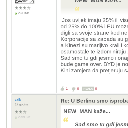
NEW_MAN kaže...
Nadam se da će EU nabi
200%. Nek ih prodaju u 
ONLINE
Jos uvijek imaju 25% ili vi
EU je nabila carin
od 25% do 100% i EU moze 
Kinezi imaju hibrid
digli sa svoje strane kod n
hibridima.
Korporacije sa zapada su go
a Kinezi su marljivo krali i 
osamostale te izdominiraju
Sad smo tu gdi jesmo i onaj
Svojevremeno je Kina
bude game over. BYD je not
automobile, ali vi part
Kini zamjera da pretjeruju 
Nadam se da će EU nabi
200%. Nek ih prodaju u 
1
0
0
HVALA
zzib
Re: U Berlinu smo isprob
17 godina
NEW_MAN kaže...
OFFLINE
Sad smo tu gdi jesmo