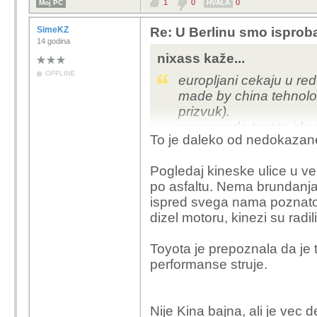
1
0
0
Moj PC
HVALA
SimeKZ
Re: U Berlinu smo isprob
14 godina
nixass kaže...
OFFLINE
europljani cekaju u r
made by china tehnolo
prizvuk).
naravno da toyota ide u
To je daleko od nedokazane
diverzifikacija i drzanj
danas, ne znaci da je 
Pogledaj kineske ulice u v
svemu ovome
po asfaltu. Nema brundanja 
ispred svega nama poznato
dizel motoru, kinezi su radil
Toyota je prepoznala da je 
performanse struje.
Nije Kina bajna, ali je vec 