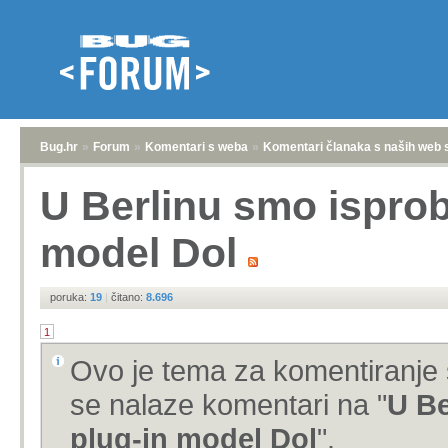
Bug.hr
»
Forum
»
Komentari s weba
»
Komentari članaka s naših web 
U Berlinu smo isprob
model Dol
poruka:
19
|
čitano:
8.696
1
Ovo je tema za komentiranje 
se nalaze komentari na "
U Be
plug-in model Dol
".