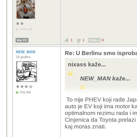
OFFLINE
1
1
0
Moj PC
HVALA
NEW_MAN
Re: U Berlinu smo isprob
18 godina
nixass kaže...
NEW_MAN kaže...
ONLINE
EU je nabila carin
To nije PHEV koji rade Jap
Kinezi imaju hibrid
auto je EV koji ima motor kao
hibridima.
optimalnom rezimu rada i ima
Cinjenica da Toyota prelazi
kaj moras znati.
sumnjam da ce ljudi s