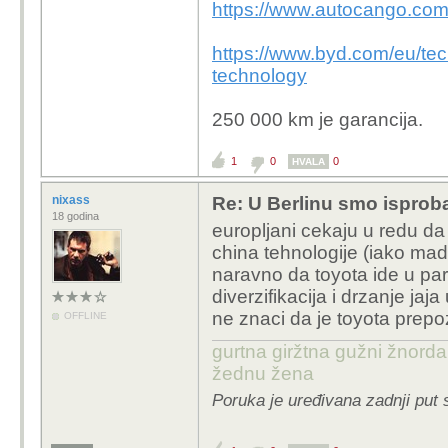
svijeta
https://www.autocango.com/b
https://www.byd.com/eu/tec
technology
250 000 km je garancija.
1
0
0
HVALA
nixass
Re: U Berlinu smo isprob
18 godina
europljani cekaju u redu d
china tehnologije (iako mad
naravno da toyota ide u par
diverzifikacija i drzanje jaj
ne znaci da je toyota prep
OFFLINE
gurtna giržtna gužni žnorda
žednu žena
Poruka je uređivana zadnji put 