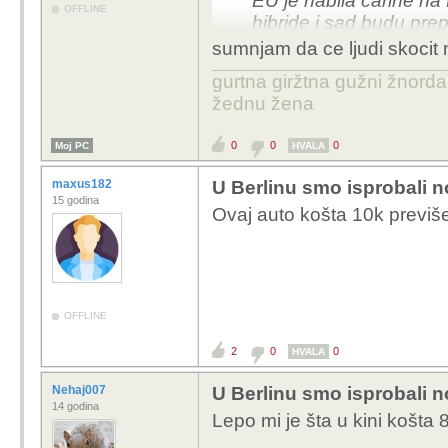
EU je nabila carine na 
OFFLINE
hibride i sad budu prepl
sumnjam da ce ljudi skocit
gurtna giržtna gužni žnorda
žednu žena
0
0
0
Moj PC
HVALA
maxus182
U Berlinu smo isprobali 
15 godina
Ovaj auto košta 10k previš
OFFLINE
2
0
0
HVALA
Nehaj007
U Berlinu smo isprobali 
14 godina
Lepo mi je šta u kini košta