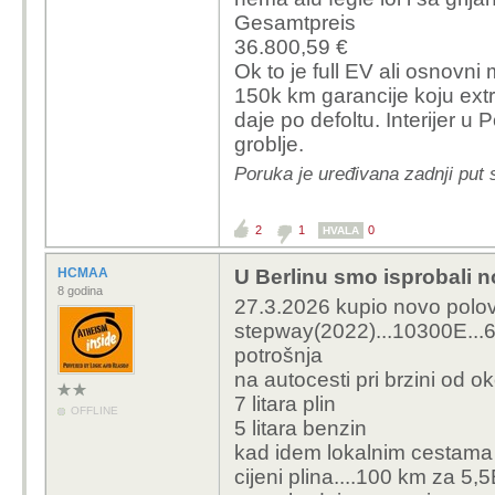
Gesamtpreis
36.800,59 €
Ok to je full EV ali osnov
150k km garancije koju ext
daje po defoltu. Interijer u 
groblje.
Poruka je uređivana zadnji put
2
1
0
HVALA
HCMAA
U Berlinu smo isprobali 
8 godina
27.3.2026 kupio novo polov
stepway(2022)...10300E..
potrošnja
na autocesti pri brzini od 
7 litara plin
OFFLINE
5 litara benzin
kad idem lokalnim cestama p
cijeni plina....100 km za 5,5