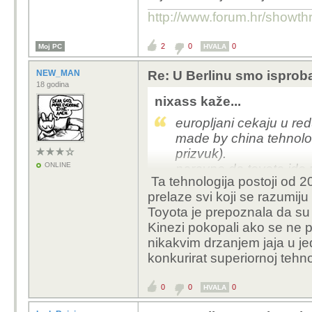
http://www.forum.hr/show
2
0
0
Moj PC
HVALA
NEW_MAN
Re: U Berlinu smo isprob
18 godina
nixass kaže...
europljani cekaju u r
made by china tehnolo
prizvuk).
ONLINE
naravno da toyota ide u
Ta tehnologija postoji od 2
diverzifikacija i drzanj
prelaze svi koji se razumiju 
danas, ne znaci da je 
Toyota je prepoznala da su 
svemu ovome
Kinezi pokopali ako se ne 
nikakvim drzanjem jaja u je
konkurirat superiornoj tehnol
0
0
0
HVALA