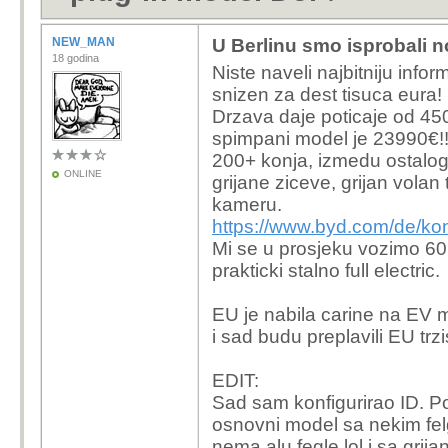
NEW_MAN
U Berlinu smo isprobali 
18 godina
Niste naveli najbitniju infor
snizen za dest tisuca eura!
Drzava daje poticaje od 45
spimpani model je 23990€!!!
200+ konja, izmedu ostalog
ONLINE
grijane ziceve, grijan volan
kameru.
https://www.byd.com/de/kon
Mi se u prosjeku vozimo 60 k
prakticki stalno full electric.
EU je nabila carine na EV m
i sad budu preplavili EU trzi
EDIT:
Sad sam konfigurirao ID. P
osnovni model sa nekim fel
nema alu fegle lol i sa grij