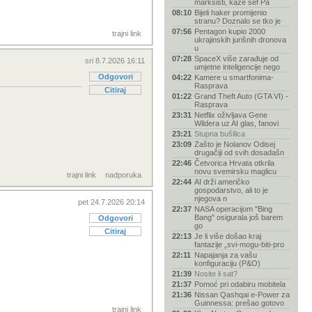
marksisti, kaže šef Pa
08:10
Bijeli haker promijenio
stranu? Doznalo se tko je
07:56
Pentagon kupio 2000
trajni link
ukrajinskih jurišnih dronova
u
07:28
SpaceX više zarađuje od
sri 8.7.2026 16:11
umjetne inteligencije nego
Odgovori
04:22
Kamere u smartfonima-
Rasprava
Citiraj
01:22
Grand Theft Auto (GTA VI) -
Rasprava
23:31
Netflix oživljava Gene
Wildera uz AI glas, fanovi
23:21
Stupna bušilica
23:09
Zašto je Nolanov Odisej
drugačiji od svih dosadašn
22:46
Četvorica Hrvata otkrila
novu svemirsku maglicu
trajni link
nadporuka
22:44
AI drži američko
gospodarstvo, ali to je
njegova n
pet 24.7.2026 20:14
22:37
NASA operacijom "Bing
Bang" osigurala još barem
Odgovori
go
Citiraj
22:13
Je li više došao kraj
fantazije „svi-mogu-biti-pro
22:11
Napajanja za vašu
konfiguraciju (P&O)
21:39
Nosite li sat?
21:37
Pomoć pri odabiru mobitela
21:36
Nissan Qashqai e-Power za
Guinnessa: prešao gotovo
trajni link