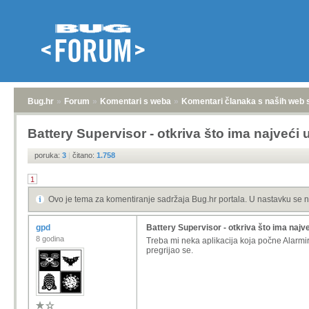
Bug.hr
»
Forum
»
Komentari s weba
»
Komentari članaka s naših web 
Battery Supervisor - otkriva što ima najveći 
poruka:
3
|
čitano:
1.758
1
Ovo je tema za komentiranje sadržaja Bug.hr portala. U nastavku se n
gpd
Battery Supervisor - otkriva što ima najve
8 godina
Treba mi neka aplikacija koja počne Alarmir
pregrijao se.