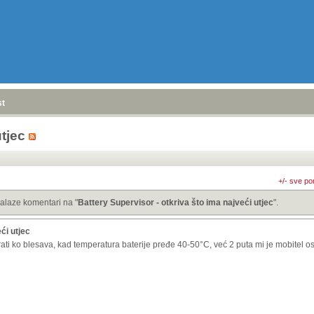
stranica
»
utjec
+/- sve po
alaze komentari na "
Battery Supervisor - otkriva što ima najveći utjec
".
ći utjec
ati ko blesava, kad temperatura baterije pređe 40-50°C, već 2 puta mi je mobitel o