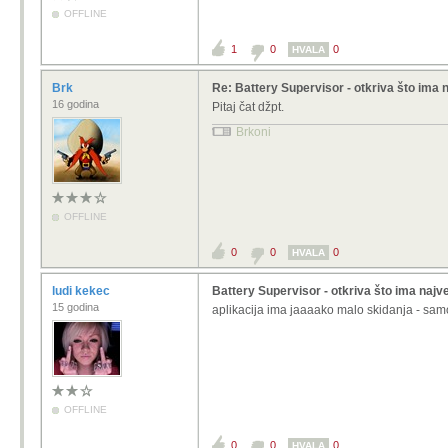
OFFLINE
1
0
0
HVALA
Brk
Re: Battery Supervisor - otkriva što ima 
16 godina
Pitaj čat džpt.
Brkoni
OFFLINE
0
0
0
HVALA
ludi kekec
Battery Supervisor - otkriva što ima najve
15 godina
aplikacija ima jaaaako malo skidanja - samo
OFFLINE
0
0
0
HVALA