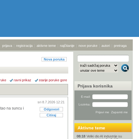
prijava
|
registracija
|
aktivne teme
|
najčitanije
|
nove poruke
|
autori
|
pretraga
Nova poruka
ruke
ravni prikaz
starije poruke gore
Prijava korisnika
E-mail:
sri 8.7.2026 12:21
Lozinka:
stao na suncu i
Odgovori
Citiraj
Aktivne teme
08:18
Veliki dio AI industrije su