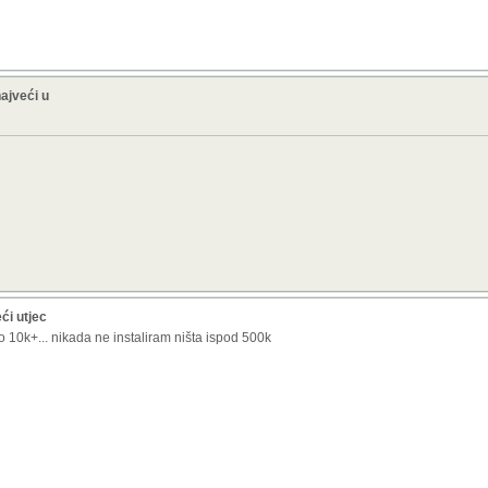
najveći u
ći utjec
 10k+... nikada ne instaliram ništa ispod 500k